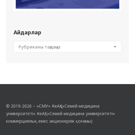
Айдарлар
© 2019-2026 – «СМУ» КеАҚ («Семей медицина
университеті» КеАҚ, «Семей медицина университеті»
коммерциялық емес акционерлік қоғамы)