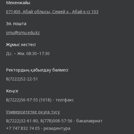
Мекенжайы
071400, Абай облысы, Семей қ., Абай к-сі 103
Эл. пошта
smu@smu.edu.kz
Жұмыс кестесі
Дс. – Жм. 08:30–17:30
Ректордың қабылдау бөлмесі
8(7222)52-22-51
Кеңсе
8(7222)56-97-55 (1018) - тел/факс
Университетке оқуға түсу
8(7222)32-61-80, 8(778)008-57-56 - бакалавриат
+7 747 832 74 05 - резидентура