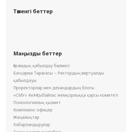
Төменгі беттер
Маңызды беттер
Қоғамдық қабылдау бөлмесі
Басқарма Төрағасы – Ректордың виртуалды
қабылдауы
Проректорлар мен декандардың блогы
«СМУ» КеАҚ сыбайлас жемқорлыққа қарсы комитеті
Психологиялық қызмет
Комплаенс-офицер
Жаңалықтар
Хабарландырулар
Туған күндер күнтізбесі