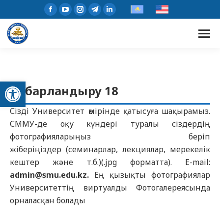
Open toolbar
Хабарландыру 18
Сізді Университет өмірінде қатысуға шақырамыз.
СММУ-де оқу күндері туралы сіздердің
фотографияларыңыз беріп
жіберіңіздер (семинарлар, лекциялар, мерекелік
кештер және т.б.)(.jpg форматта). E-mail:
admin@smu.edu.kz.
Ең қызықты фотографиялар
Университеттің виртуалды Фотогалереясында
орналасқан болады