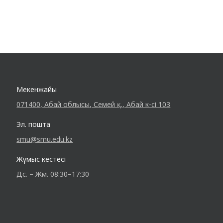
Мекенжайы
071400, Абай облысы, Семей қ., Абай к-сі 103
Эл. пошта
smu@smu.edu.kz
Жұмыс кестесі
Дс. – Жм. 08:30–17:30