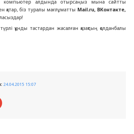
гер, компьютер алдында отырсаңыз мына сайтты
қатар, біз туралы мағлұматты
Mail.ru, ВКонтакте,
ласыздар!
түрлі құнды тастардан жасалған қазақтың қолданбалы
:
24.04.2015 15:07