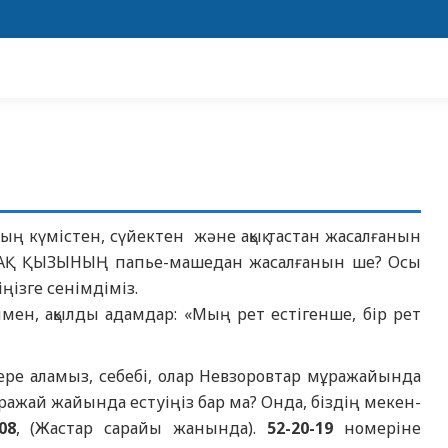
ның күмістен, сүйектен және ақық тастан жасалғанын
 САҚ ҚЫЗЫНЫҢ папье-машедан жасалғанын ше? Осы
ңізге сенімдіміз.
енмен, ақылды адамдар: «Мың рет естігенше, бір рет
ере аламыз, себебі, олар Невзоровтар мұражайында
ражай жайында естуіңіз бар ма? Онда, біздің мекен-
08
, (Жастар сарайы жанында).
52-20-19
номеріне