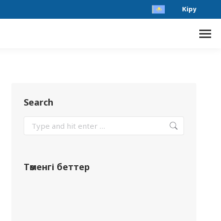
Кіру
Search
Төменгі беттер