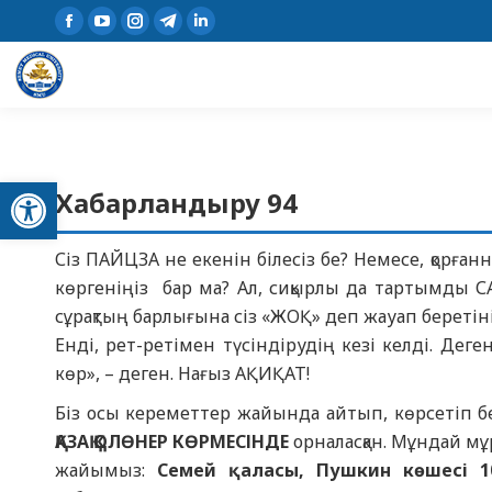
Open toolbar
Хабарландыру 94
Сіз ПАЙЦЗА не екенін білесіз бе? Немесе, қорған
көргеніңіз бар ма? Ал, сиқырлы да тартымды
сұрақтың барлығына сіз «ЖОҚ» деп жауап беретіні
Енді, рет-ретімен түсіндірудің кезі келді. Дег
көр», – деген. Нағыз АҚИҚАТ!
Біз осы кереметтер жайында айтып, көрсетіп б
ҚАЗАҚ ҚОЛӨНЕР КӨРМЕСІНДЕ
орналасқан. Мұндай мұ
жайымыз:
Семей қаласы, Пушкин көшесі 1