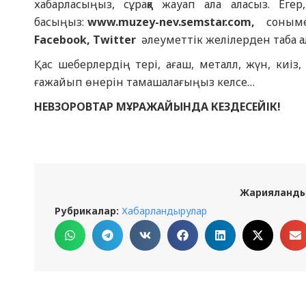
хабарласыңыз, сұраққа жауап ала аласыз. Е
басыңыз:
www.muzey-nev.semstar.com
,
сонымен 
Facebook, Twitter
әлеуметтік желілерден таба а
Қас шеберлердің тері, ағаш, металл, жүн, киіз, 
ғажайып өнерін тамашалағыңыз келсе…
НЕВЗОРОВТАР МҰРАЖАЙЫНДА КЕЗДЕСЕЙІК!
Жарияланды
Рубрикалар:
Хабарландырулар