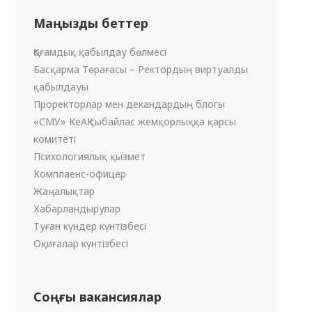
Маңызды беттер
Қоғамдық қабылдау бөлмесі
Басқарма Төрағасы – Ректордың виртуалды
қабылдауы
Проректорлар мен декандардың блогы
«СМУ» КеАҚ сыбайлас жемқорлыққа қарсы
комитеті
Психологиялық қызмет
Комплаенс-офицер
Жаңалықтар
Хабарландырулар
Туған күндер күнтізбесі
Оқиғалар күнтізбесі
Соңғы вакансиялар