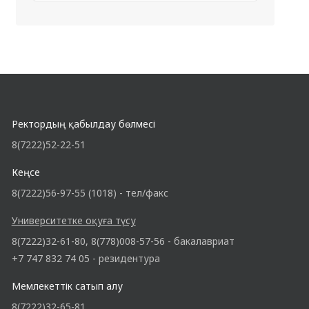
Ректордың қабылдау бөлмесі
8(7222)52-22-51
Кеңсе
8(7222)56-97-55 (1018) - тел/факс
Университетке оқуға түсу
8(7222)32-61-80, 8(778)008-57-56 - бакалавриат
+7 747 832 74 05 - резидентура
Мемлекеттік сатып алу
8(7222)32-65-81