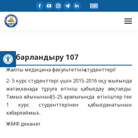
Open toolbar
Хабарландыру 107
Жалпы медицина факультетінің студенттері!
2- 5 курс студенттері үшін 2015-2016 оқу жылында
жатақханада тұруға өтініш қабылдау аяқталды.
Тамыз айынының 15-25 аралығында өтініштер тек
1 курс студенттерінен қабылданатынын
хабарлаймыз..
ЖМФ деканат