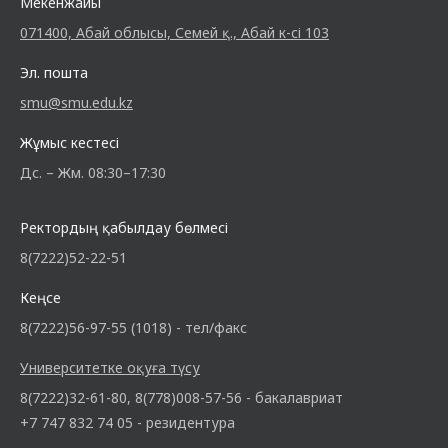
Мекенжайы
071400, Абай облысы, Семей қ., Абай к-сі 103
Эл. пошта
smu@smu.edu.kz
Жұмыс кестесі
Дс. – Жм. 08:30–17:30
Ректордың қабылдау бөлмесі
8(7222)52-22-51
Кеңсе
8(7222)56-97-55 (1018) - тел/факс
Университетке оқуға түсу
8(7222)32-61-80, 8(778)008-57-56 - бакалавриат
+7 747 832 74 05 - резидентура