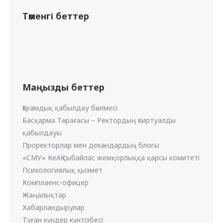
Төменгі беттер
Маңызды беттер
Қоғамдық қабылдау бөлмесі
Басқарма Төрағасы – Ректордың виртуалды
қабылдауы
Проректорлар мен декандардың блогы
«СМУ» КеАҚ сыбайлас жемқорлыққа қарсы комитеті
Психологиялық қызмет
Комплаенс-офицер
Жаңалықтар
Хабарландырулар
Туған күндер күнтізбесі