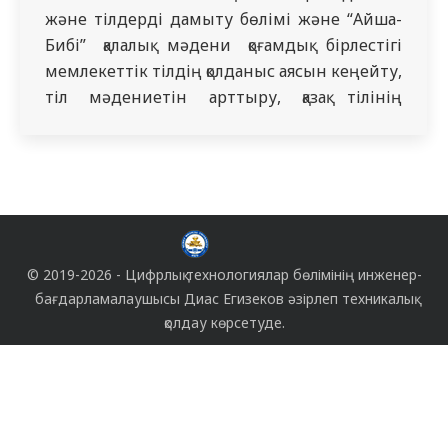
және тілдерді дамыту бөлімі және “Айша-
Бибі” қалалық мәдени қоғамдық бірлестігі
мемлекеттік тілдің қолданыс аясын кеңейту,
тіл мәдениетін арттыру, қазақ тілінің
көркемдік ерекшелегін,
© 2019-2026 -
Цифрлық технологиялар бөлімінің
инженер-
бағдарламалаушысы
Диас Егизеков
әзірлеп техникалық
қолдау көрсетуде.