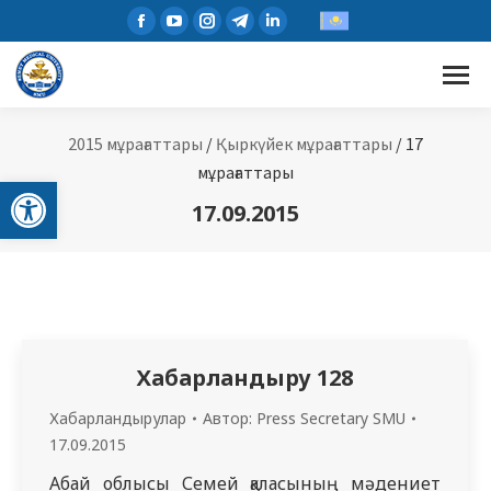
Facebook
YouTube
Instagram
Telegram
Linkedin
page
page
page
page
page
opens
opens
opens
opens
opens
in
in
in
in
in
new
new
new
new
new
2015 мұрағаттары
/
Қыркүйек мұрағаттары
/
17
window
window
window
window
window
мұрағаттары
Open toolbar
17.09.2015
Хабарландыру 128
Хабарландырулар
Автор:
Press Secretary SMU
17.09.2015
Абай облысы Семей қаласының мәдениет