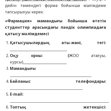
дейін төмендегі форма бойынша мәлімдеме
тапсырылуы керек:
«Фармация» мамандығы бойынша өтетін
студенттер арасындағы пәндік олимпиадаға
қатысу мәлімдемесі
Қатысушылардың аты-жөні, тегі
:
_________________________________
Оқу орны
: (
ЖОО аталуы,
курсы
)_________________________
Мамандығы
_______________________________________________
Байланыс
телефон
дары
:
__________________________________________
E-mail
:
_________________________________________________________
Топтың жетекшісі
: