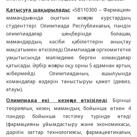
Қатысуға шақырылады:
«5В110300 – Фармация»
мамандығында оқитын жоғарғы курстардың
студенттері. Олимпиада Республикалық пәндік
олимпиадалар шеңберінде болашақ
мамандардың кәсіби қабілеттерін анықтау
мақсатымен өткізіледі.Олимпиадаға оргкомитетке
уақытысында мәлімдеме берген командалар
қатысады. Әрбір жоғары оқу орны 5 адамнан артық
жібермейді. Олимпиаданың ашылуында
командалар өздерін таныстыруы қажет (девиз,
атауы).
Олимпиада екі кезеңде өткізіледі
. Бірінші
теориялық кезең мамандық бойынша өткен 4
пәндер бойынша тестілеу түрінде өтеді
(фармацияны ұйымдастыру және экономикасы,
дәрілік заттар технологиясы, фармацевтикалық