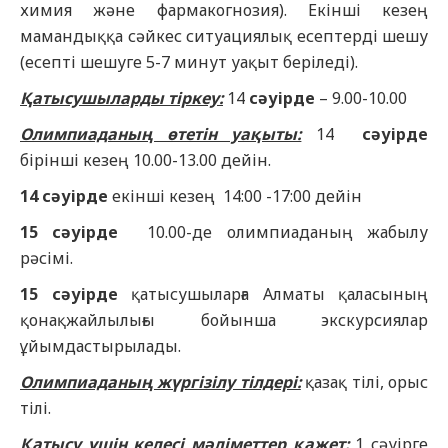
химия және фармакогнозия). Екінші кезең
мамандыққа сәйкес ситуациялық есептерді шешу
(есепті шешуге 5-7 минут уақыт беріледі).
Қатысушыларды тіркеу:
14
сәуірде
– 9.00-10.00
Олимпиаданың өтетін уақыты:
14
сәуірде
бірінші кезең 10.00-13.00 дейін.
14 сәуірде
екінші кезең 14:00 -17:00 дейін
15 сәуірде
10.00-де олимпиаданың жабылу
рәсімі.
15 сәуірде
қатысушыларға Алматы қаласының
қонақжайлылығы бойынша экскурсиялар
ұйымдастырылады.
Олимпиаданың жүргізілу тілдері:
қазақ тілі, орыс
тілі.
Қатысу үшін келесі мәліметтер қажет:
1 сәуірге