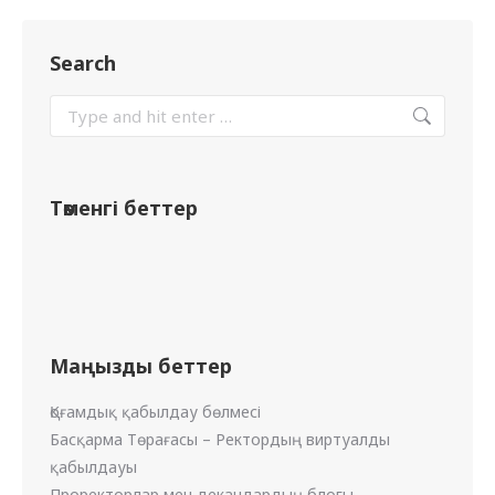
Search
Төменгі беттер
Маңызды беттер
Қоғамдық қабылдау бөлмесі
Басқарма Төрағасы – Ректордың виртуалды
қабылдауы
Проректорлар мен декандардың блогы