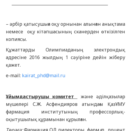
_______________________________________________
– әрбір қатысушыға оқу орнынан алынған анықтама
немесе оқу кітапшасының сканерден өткізілген
копиясы.
Құжаттарды Олимпиаданың электрондық
адресіне 2016 жылдың 1 сәуіріне дейін жіберу
қажет.
e-mail:
kairat_phd@mail.ru
Ұйымдастырушы комитет
және әділқазылар
мүшелері С.Ж. Асфендияров атындағы ҚазҰМУ
фармация институтының профессорлық-
оқытушылық құрамынан құрылған.
Төраға:
Фармация ОД директоры, фарм.ғ.д., доцент