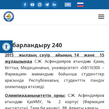
Open toolbar
Хабарландыру 240
2015 жылдың сәуір айының 14 және 15
жұлдызында
С.Ж. Асфендияров атындағы Қазақ
Ұлттық Медициналық университеті «5В110300 –
Фармация» мамандығы бойынша студенттер
арасында Республикалық студенттік пәндік
олимпиада өткізеді.
Олимпиаданың өтетін орны:
С.Ж. Асфендияров
атындағы ҚазҰМУ, № 2 корпус (Фармация
институты), Төле би көшесі, 88, Алматы қаласы.