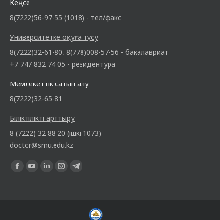
Кеңсе
8(7222)56-97-55 (1018) - тел/факс
Университетке оқуға түсу
8(7222)32-61-80, 8(778)008-57-56 - бакалавриат
+7 747 832 74 05 - резидентура
Мемлекеттік сатып алу
8(7222)32-65-81
Біліктілікті арттыру
8 (7222) 32 88 20 (ішкі 1073)
doctor@smu.edu.kz
Find us on: