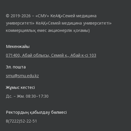
© 2019-2026 – «СМУ» КеАҚ («Семей медицина
университеті» КеАҚ, «Семей медицина университеті»
коммерциялық емес акционерлік қоғамы)
Мекенжайы
071400, Абай облысы, Семей қ., Абай к-сі 103
Эл. пошта
smu@smu.edu.kz
Жұмыс кестесі
Дс. – Жм. 08:30–17:30
Ректордың қабылдау бөлмесі
8(7222)52-22-51