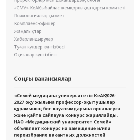
«СМУ» КеАҚ сыбайлас жемқорлыққа қарсы комитеті
Психологиялық қызмет
Комплаенс-офицер
Жаңалықтар
Хабарландырулар
Туған күндер күнтізбесі
Оқиғалар күнтізбесі
Соңғы вакансиялар
«Семей медицина университеті» КеАҚ 2026-
2027 оқу жылына профессор-оқытушылар
құрамының бос лауазымдарына орналасуға
және қайта сайлауға конкурс жариялайды.
НАО «Медицинский университет Семей»
объявляет конкурс на замещение и/или
переизбрание вакантных должностей