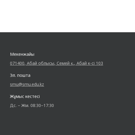
Мекенжайы
071400, Абай облысы, Семей қ., Абай к-сі 103
Эл. пошта
smu@smu.edu.kz
Жұмыс кестесі
Дс. – Жм. 08:30–17:30