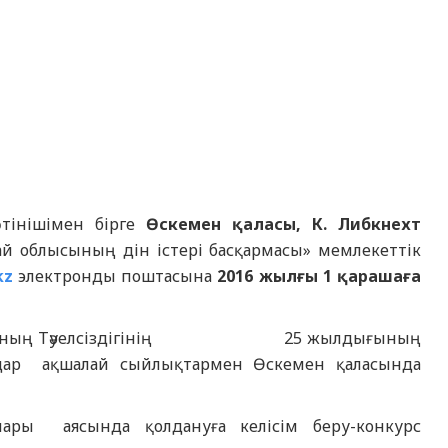
өтінішімен бірге
Өскемен қаласы, К. Либкнехт
 облысының дін істері басқармасы» мемлекеттік
kz
электронды поштасына
2016 жылғы
1 қарашаға
бликасының Тәуелсіздігінің 25 жылдығының
здар ақшалай сыйлықтармен Өскемен қаласында
ары аясында қолдануға келісім беру-конкурс