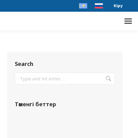
Кіру
Search
Төменгі беттер