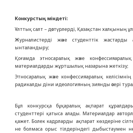
Конкурстың міндеті:
Ұлттық салт – дәстүрлерді, Қазақстан халқының
Журналистерді және студенттік жастарды
ынталандыру;
Қоғамда этносаралық және конфессияаралық
материалдарды жұртшылық назарына жеткізу;
Этносаралық және конфессияаралық келісімнің
радикалды діни идеологияның зиянды әсері тура
Бұл конкурсқа бұқаралық ақпарат құралда
студенттері қатыса алады. Материалдар автор
қажет. Болек кадрларды ақпарат көздеріне сіл
не болмаса орыс тілдеріндегі дыбыстаумен н