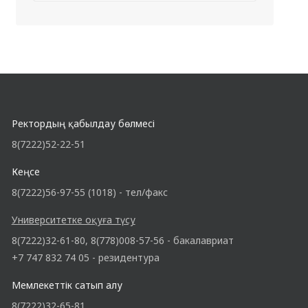
Ректордың қабылдау бөлмесі
8(7222)52-22-51
Кеңсе
8(7222)56-97-55 (1018) - тел/факс
Университетке оқуға түсу
8(7222)32-61-80, 8(778)008-57-56 - бакалавриат
+7 747 832 74 05 - резидентура
Мемлекеттік сатып алу
8(7222)32-65-81