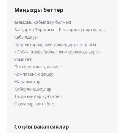
Маңызды беттер
Қоғамдық қабылдау бөлмесі
Басқарма Төрағасы – Ректордың виртуалды
қабылдауы
Проректорлар мен декандардың блогы
«СМУ» КеАҚ сыбайлас жемқорлыққа қарсы
комитеті
Психологиялық қызмет
Комплаенс-офицер
Жаңалықтар
Хабарландырулар
Туған күндер күнтізбесі
Оқиғалар күнтізбесі
Соңғы вакансиялар