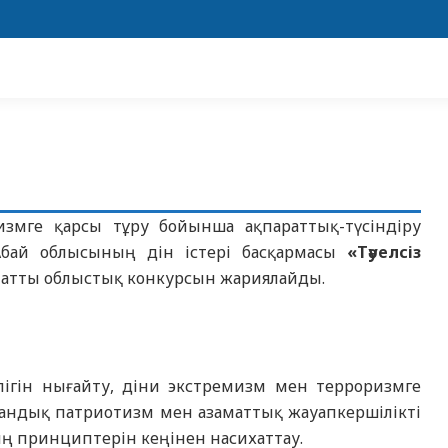
измге қарсы тұру бойынша ақпараттық-түсіндіру
Абай облысының дін істері басқармасы
«Тәуелсіз
 атты облыстық конкурсын жариялайды.
лігін нығайту, діни экстремизм мен терроризмге
тандық патриотизм мен азаматтық жауапкершілікті
тың принциптерін кеңінен насихаттау.