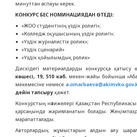
минуттан аспауы керек.
КОНКУРС БЕС НОМИНАЦИЯДАН ӨТЕДІ:
«ЖОО студентінің үздік ролигі»;
«Колледж оқушысының үздік ролигі»;
«Үздік журналистік ролик»;
«Үздік сценарий»
«Үздік қойылымдық ролик»
Дискідегі материалдарды конкурсқа қатысу 
көшесі, 19, 510 каб.
мекен-жайы бойынша «Абай
мекемесіне немесе
a.omarbaeva@akimvko.gov.
дейін тапсыру
қажет.
Конкурстың нәтижелері Қазақстан Респу
қарсаңында жарияланатын болады. Жеңімпа
марапатталады.
Авторлардың жұмыстарын алдын алу шарал