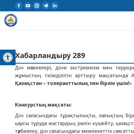
Open toolbar
Хабарландыру 289
Дін мәселелері, діни экстремизм мен террор
жұмыстың тиімділігін арттыру мақсатында 
Қазақстан – толеранттылық пен бірлік үшін!
»
Конкурстың мақсаты:
Дін саласындағы тұрақтылықты, халықтың бір
қарсы тұруда жастардың рөлін күшейту, қазақс
тәрбиелеу, дін саласындағы мемлекеттік саясат