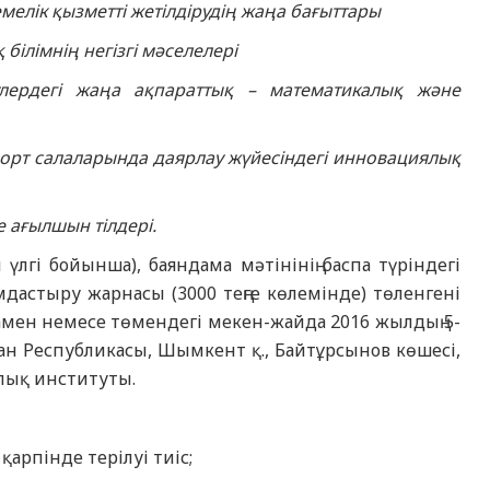
мелік қызметті жетілдірудің жаңа бағыттары
ілімнің негізгі мәселелері
улердегі жаңа ақпараттық – математикалық және
рт салаларында даярлау жүйесіндегі инновациялық
е ағылшын тілдері.
 үлгі бойынша), баяндама мәтінінің баспа түріндегі
дастыру жарнасы (3000 теңге көлемінде) төленгені
амен немесе төмендегі мекен-жайда 2016 жылдың 5-
тан Республикасы, Шымкент қ., Байтұрсынов көшесі,
алық институты.
қарпінде терілуі тиіс;