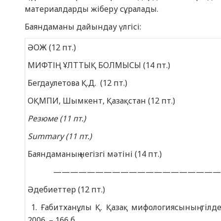
материалдарды жіберу сұралады.
Баяндаманы дайындау үлгісі:
ӘОЖ (12 пт.)
МИФТІҢ ҰЛТТЫҚ БОЛМЫСЫ (14 пт.)
Бегдаулетова Қ.Д. (12 пт.)
ОҚМПИ, Шымкент, Қазақстан (12 пт.)
Резюме
(11 пт.)
Summary (11 пт.)
Баяндаманың негізгі мәтіні (14 пт.)
—————————————————————
Әдебиеттер (12 пт.)
1. Ғабитханұлы Қ. Қазақ мифологиясының тілдег
2006. – 166 б.