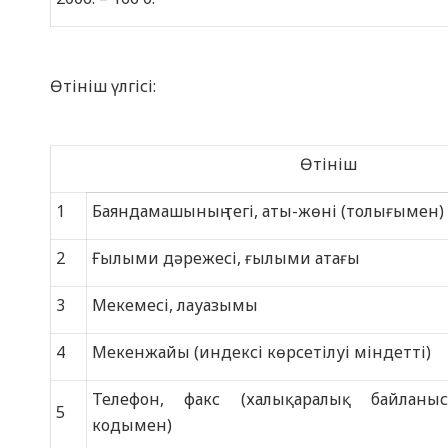
Өтініш үлгісі:
Өтініш
1
Баяндамашының тегі, аты-жөні (толығымен)
2
Ғылыми дәрежесі, ғылыми атағы
3
Мекемесі, лауазымы
4
Мекенжайы (индексі көрсетілуі міндетті)
Телефон, факс (халықаралық байланыс
5
кодымен)