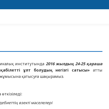
гогикалық институтында
2016 жылдың 24-25
қараша
 қабілетті ұлт болудың негізгі сатысы»
атты
 жұмысына қатысуға шақырамыз.
өткізіледі:
әдебиеттің өзекті мәселелері