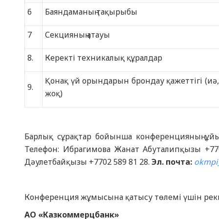
6
Баяндаманың тақырыбы
7
Секцияның атауы
8.
Керекті техникалық құралдар
Қонақ үй орындарын брондау қажеттігі (иә,
9.
жоқ)
Барлық сұрақтар бойынша конференцияның ұйы
Телефон: Ибрагимова Жанат Абуталипқызы +770
Дәулетбайқызы +7702 589 81 28.
Эл. почта:
okmpi
Конференция жұмысына қатысу төлемі үшін рек
АО «Казкоммерцбанк»