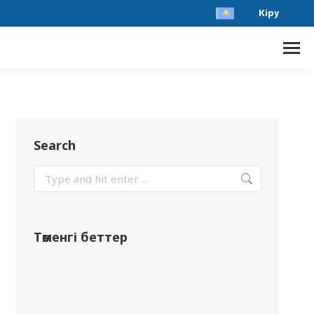
Кіру
Search
Төменгі беттер