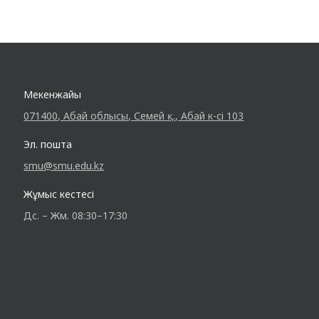
Мекенжайы
071400, Абай облысы, Семей қ., Абай к-сі 103
Эл. пошта
smu@smu.edu.kz
Жұмыс кестесі
Дс. – Жм. 08:30–17:30