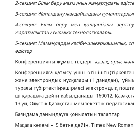
2-секция: Білім беру мазмұнын жаңартудағы әдісте
3-секция: Жаһандану жағдайындағы гуманитарлық б
4-секция: Білім беру мен қолданбалы зертте
жаратылыстану ғылыми технологиялары.
5-секция:
Мамандарды кәсіби-шығармашылық, спо
әдістер
Конференцияның жұмыс тілдері:
қазақ, орыс жән
Конференцияға қатысу үшін өтініштің (тіркелген
және электрондық нұсқалары (1 данадан), ұйым
туралы түбіртектің көшірмесі электрондық пошт
ші қарашаға дейін қабылданады: 160012, Қазақс
13 үй, Оңтүстік Қазақстан мемлекеттік педагогик
Баяндама дайындауға қойылатын талаптар:
Мақала көлемі – 5 бетке дейін, Times New Roman 