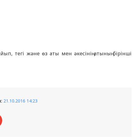
йып, тегі және өз аты мен әкесінің атының бірінші
:
21.10.2016 14:23