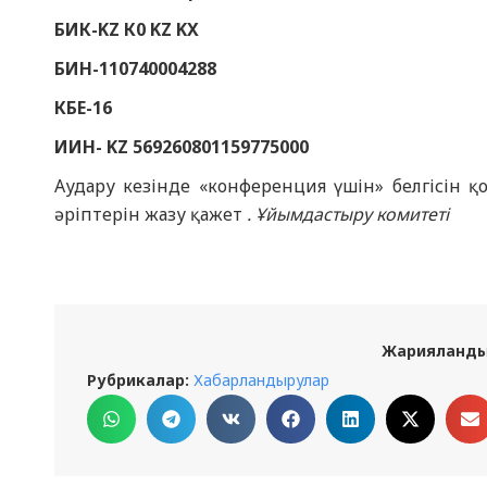
БИК-
KZ
К0
KZ
KX
БИН-110740004288
КБЕ-16
ИИН-
KZ
569260801159775000
Аудару кезінде «конференция үшін» белгісін қо
әріптерін жазу қажет
. Ұйымдастыру комитеті
Жарияланды
Рубрикалар:
Хабарландырулар