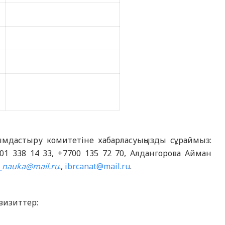
мдастыру комитетіне хабарласуыңызды сұраймыз:
1 338 14 33, +7700 135 72 70, Алдангорова Айман
_nauka@mail.ru
.,
ibrcanat@mail.ru
.
визиттер: