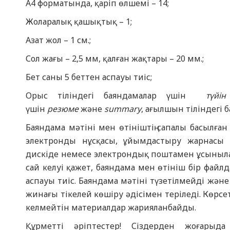
А4 форматында, қаріп өлшемі – 14;
Жоларалық қашықтық – 1;
Азат жол – 1 см.;
Сол жағы – 2,5 мм, қалған жақтары – 20 мм.;
Бет саны 5 беттен аспауы тиіс;
Орыс тіліндегі баяндамалар үшін
түйін
үшін
резюме
және
summary
, ағылшын тіліндегі 
Баяндама мәтіні мен өтініштің сапалы басылған 
электронды нұсқасы, ұйымдастыру жарнасы тө
дискіде немесе электрондық поштамен ұсыныла
сай келуі қажет, баяндама мен өтініш бір файлд
аспауы тиіс. Баяндама мәтіні түзетілмейді және
жинағы тікелей көшіру әдісімен теріледі. Көрсе
келмейтін материалдар жарияланбайды.
Құрметті әріптестер! Сіздерден жоғарыда