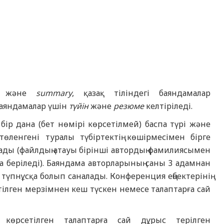
және
summary
, қазақ тіліндегі баяндамалар
баяндамалар үшін
түйін
және
резюме
келтіріледі.
бір дана (бет нөмірі көрсетілмей) баспа түрі және
ленгені туралы түбіртектің көшірмесімен бірге
ды (файлдың атауы бірінші автордың фамилиясымен
а беріледі). Баяндама авторларының саны 3 адамнан
 түпнұсқа болып саналады. Конференция еңбектерінің
тілген мерзімнен кеш түскен немесе талаптарға сай
 көрсетілген талаптарға сай дұрыс терілген