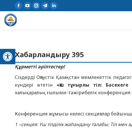
Open toolbar
Хабарландыру 395
Құрметті әріптестер!
Сіздерді Оңтүстік Қазақстан мемлекеттік педа
күндері өтетін
«Үш тұғырлы тіл: Бәсекеге
халықаралық ғылыми-тәжірибелік конференция
Конференция жұмысы келесі секциялар бойынша 
1 –секция: Үш тілділік жаһандану талабы: Тіл мен 