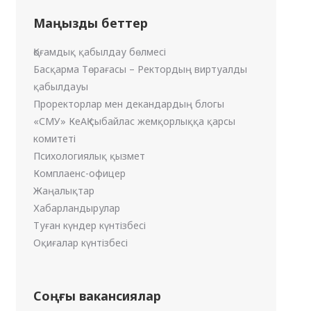
Маңызды беттер
Қоғамдық қабылдау бөлмесі
Басқарма Төрағасы – Ректордың виртуалды
қабылдауы
Проректорлар мен декандардың блогы
«СМУ» КеАҚ сыбайлас жемқорлыққа қарсы
комитеті
Психологиялық қызмет
Комплаенс-офицер
Жаңалықтар
Хабарландырулар
Туған күндер күнтізбесі
Оқиғалар күнтізбесі
Соңғы вакансиялар