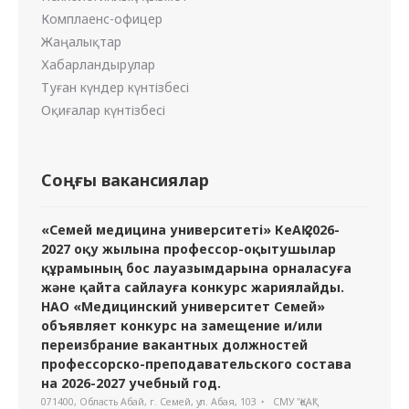
Комплаенс-офицер
Жаңалықтар
Хабарландырулар
Туған күндер күнтізбесі
Оқиғалар күнтізбесі
Соңғы вакансиялар
«Семей медицина университеті» КеАҚ 2026-
2027 оқу жылына профессор-оқытушылар
құрамының бос лауазымдарына орналасуға
және қайта сайлауға конкурс жариялайды.
НАО «Медицинский университет Семей»
объявляет конкурс на замещение и/или
переизбрание вакантных должностей
профессорско-преподавательского состава
на 2026-2027 учебный год.
071400, Область Абай, г. Семей, ул. Абая, 103
СМУ "ҚеАҚ"