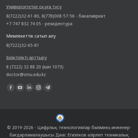
Университетке оқуға түсу
8(7222)32-61-80, 8(778)008-57-56 - бакалавриат
+7 747 832 74 05 - резидентура
Мемлекеттік сатып алу
8(7222)32-65-81
Біліктілікті арттыру
8 (7222) 32 88 20 (ішкі 1073)
doctor@smu.edu.kz
Find us on:
© 2019-2026 -
Цифрлық технологиялар бөлімінің
инженер-
бағдарламалаушысы
Диас Егизеков
әзірлеп техникалық