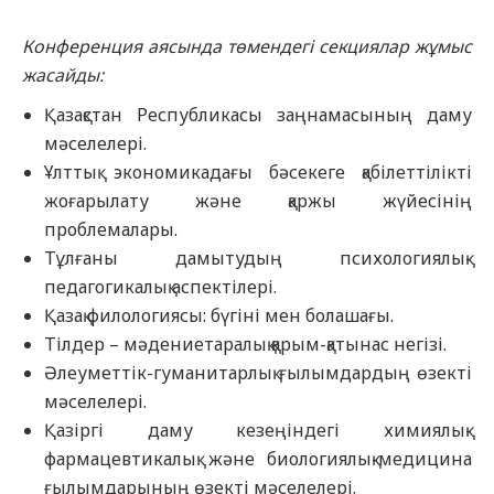
Конференция аясында төмендегі секциялар жұмыс
жасайды:
Қазақстан Республикасы заңнамасының даму
мәселелері.
Ұлттық экономикадағы бәсекеге қабілеттілікті
жоғарылату және қаржы жүйесінің
проблемалары.
Тұлғаны дамытудың психологиялық-
педагогикалық аспектілері.
Қазақ филологиясы: бүгіні мен болашағы.
Тілдер – мәдениетаралық қарым-қатынас негізі.
Әлеуметтік-гуманитарлық ғылымдардың өзекті
мәселелері.
Қазіргі даму кезеңіндегі химиялық-
фармацевтикалық және биологиялық-медицина
ғылымдарының өзекті мәселелері.