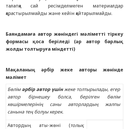
талапқа сай ресімделмеген материалдар
қарастырылмайды және кейін қайтарылмайды.
Баяндамаға автор жөніндегі мәліметті тіркеу
формасы қоса беріледі (әр автор барлық
жолды толтыруға міндетті)
Мақаланың әрбір жеке авторы жөнінде
мәлімет
Бөлім
әрбір автор үшін
жеке толтырылады, егер
автор бірнешеу болса, берілген бөлім
көшірмелерінің саны авторлардың жалпы
санына тең болу
ы
керек.
Автордың аты-жөні (
толы
қ