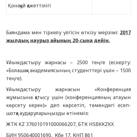
Қонақүй қажеттілігі
Баяндама мен тіркелу үлгісін өткізу мерзімі:
2017
жылдың наурыз айының 20-сына дейін.
Ұйымдастыру жарнасы – 2500 теңге (ескерту:
«Болашақ» академиясының студенттері үшін – 1500
теңге).
Ұйымдастыру жарнасын «Конференция
жұмысына қатысу үшін (конференцияның атауын
көрсету керек)» деп көрсетіп, төмендегі есеп-
шотқа аударуларыңызды өтінеміз:
ЖТК KZ 376010191000066207, БТК HSBKKZKX
БИН 950640001690, Кбе 17, КНП 861