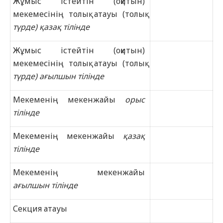
Жұмыс істейтін (оқитын)
мекемесінің толық атауы (толық
түрде) қазақ тілінде
Жұмыс істейтін (оқитын)
мекемесінің толық атауы (толық
түрде) ағылшын тілінде
Мекеменің мекенжайы
орыс
тілінде
Мекеменің мекенжайы
қазақ
тілінде
Мекеменің мекенжайы
ағылшын тілінде
Секция атауы