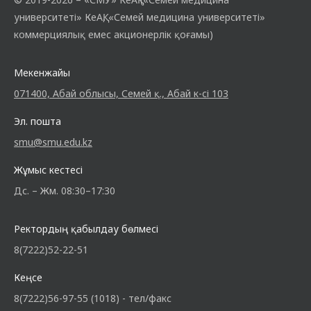
университеті» КеАҚ, «Семей медицина университеті»
коммерциялық емес акционерлік қоғамы)
Мекенжайы
071400, Абай облысы, Семей қ., Абай к-сі 103
Эл. пошта
smu@smu.edu.kz
Жұмыс кестесі
Дс. – Жм. 08:30–17:30
Ректордың қабылдау бөлмесі
8(7222)52-22-51
Кеңсе
8(7222)56-97-55 (1018) - тел/факс