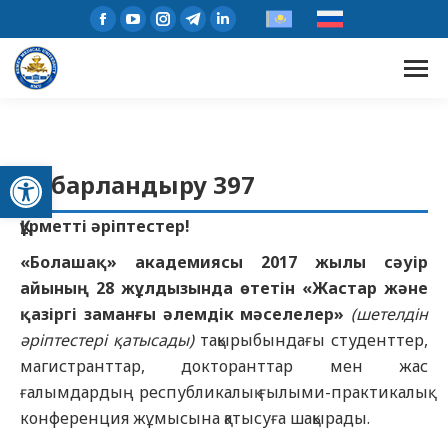
Open toolbar
Хабарландыру 397
Құрметті әріптестер!
«Болашақ» академиясы 2017 жылы
сәуір
айының
28
жұлдызында
өтетін «
Жастар және
қазіргі заманғы әлемдік мәселелер
»
(шетелдін
әріптестер
і
қатысады)
тақырыбындағы студенттер,
магистранттар, докторанттар мен жас
ғалымдардың республикалық ғылыми-практикалық
конференция жұмысына қатысуға шақырады.