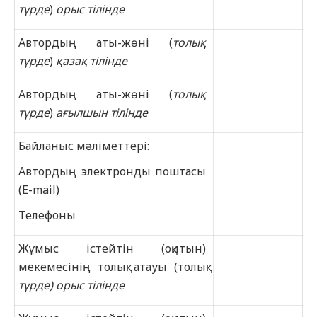
түрде
)
орыс тілінде
Автордың аты-жөні (
толы
қ
түрде
)
қазақ тілінде
Автордың аты-жөні (
толы
қ
түрде
)
ағылшын тілінде
Байланыс мәліметтері:
Автордың электронды поштасы
(E-mail)
Телефоны
Жұмыс істейтін (оқитын)
мекемесінің толық атауы (толық
түрде) орыс тілінде