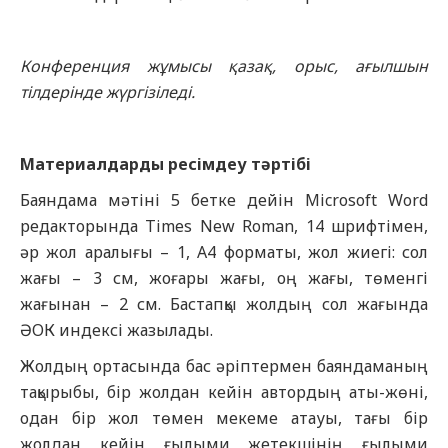
Конференция жұмысы қазақ, орыс, ағылшын
тілдерінде жүргізіледі.
Материалдарды ресімдеу тәртібі
Баяндама мәтіні 5 бетке дейін Microsoft Word
редакторында Times New Roman, 14 шрифтімен,
әр жол аралығы – 1, А4 форматы, жол жиегі: сол
жағы – 3 см, жоғары жағы, оң жағы, төменгі
жағынан – 2 см. Бастапқы жолдың сол жағында
ӘОК индексі жазылады.
Жолдың ортасында бас әріптермен баяндаманың
тақырыбы, бір жолдан кейін автордың аты-жөні,
одан бір жол төмен мекеме атауы, тағы бір
жолдан кейін ғылыми жетекшінің ғылыми