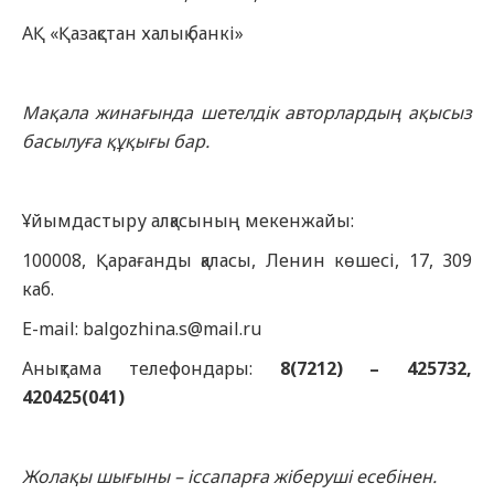
АҚ «Қазақстан халық банкі»
Мақала жинағында шетелдік авторлардың ақысыз
басылуға құқығы бар.
Ұйымдастыру алқасының мекенжайы:
100008, Қарағанды қаласы, Ленин көшесі, 17, 309
каб.
E-mail: balgozhina.s@mail.ru
Анықтама телефондары:
8
(7212) –
4
2
5732,
420425(041)
Жолақы шығыны – іссапарға жіберуші есебінен.