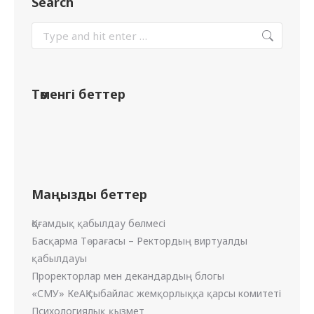
Search
Төменгі беттер
Маңызды беттер
Қоғамдық қабылдау бөлмесі
Басқарма Төрағасы – Ректордың виртуалды
қабылдауы
Проректорлар мен декандардың блогы
«СМУ» КеАҚ сыбайлас жемқорлыққа қарсы комитеті
Психологиялық қызмет