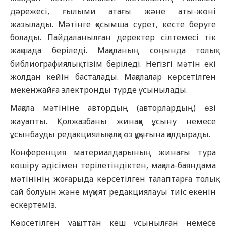
дәрежесі, ғылыми атағы және аты-жөні
жазылады. Мәтінге қосымша сурет, кесте беруге
болады. Пайдаланылған деректер сілтемесі тік
жақшада беріледі. Мақаланың соңында толық
библиографиялық тізім беріледі. Негізгі мәтін екі
жолдан кейін басталады. Мақалалар көрсетілген
мекенжайға электронды түрде ұсынылады.
Мақала мәтініне автордың (авторлардың) өзі
жауапты. Қолжазбаны жинаққа ұсыну немесе
ұсынбауды редакциялық алқа өз құқығына қалдырады.
Конференция материалдарының жинағы тура
көшіру әдісімен терілетіндіктен, мақала-баяндама
мәтінінің жоғарыда көрсетілген талаптарға толық
сай болуын және мұқият редакциялауы тиіс екенін
ескертеміз.
Көрсетілген уақыттан кеш ұсынылған немесе