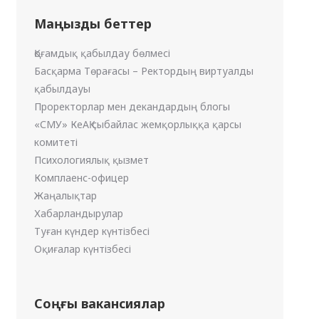
Маңызды беттер
Қоғамдық қабылдау бөлмесі
Басқарма Төрағасы – Ректордың виртуалды
қабылдауы
Проректорлар мен декандардың блогы
«СМУ» КеАҚ сыбайлас жемқорлыққа қарсы
комитеті
Психологиялық қызмет
Комплаенс-офицер
Жаңалықтар
Хабарландырулар
Туған күндер күнтізбесі
Оқиғалар күнтізбесі
Соңғы вакансиялар