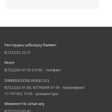
Ректордың қабылдау бөлмесі
8(7222)52-22-51
Кеңсе
8(7222)56-97-55 (1018) - тел/факс
Университетке оқуға түсу
8(7222)32-61-80, 8(778)008-57-56 - бакалавриат
+7 747 832 74 05 - резидентура
Мемлекеттік сатып алу
8(7222)32-65-81