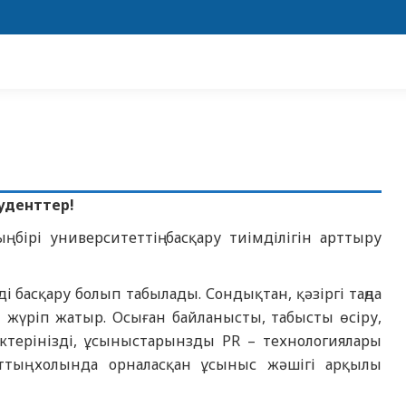
уденттер!
ң бірі университеттің басқару тиімділігін арттыру
і басқару болып табылады. Сондықтан, қәзіргі таңда
 жүріп жатыр. Осыған байланысты, табысты өсіру,
ктерінізді, ұсыныстарынзды PR – технологиялары
ттың холында орналасқан ұсыныс жәшігі арқылы