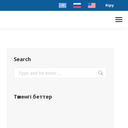
Кіру
Search
Төменгі беттер