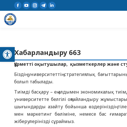
Open toolbar
Хабарландыру 663
Құрметті оқытушылар, қызметкерлер және ст
Біздің университеттің стратегиялық бағыттарыны
болып табылады.
Тиімді басқару – ең алдымен экономикалық тиімд
университетте белгілі оңтайландыру жұмыстары
шығындарды азайту бойынша өздерініздің тіле
мен маркетинг бөліміне, немесе бас ғимара
жіберулерінізді сұраймыз.