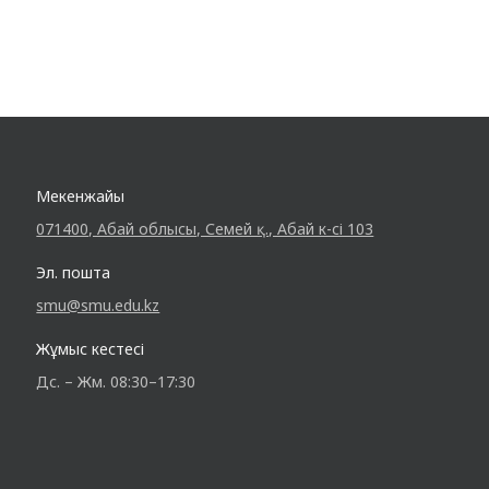
Мекенжайы
071400, Абай облысы, Семей қ., Абай к-сі 103
Эл. пошта
smu@smu.edu.kz
Жұмыс кестесі
Дс. – Жм. 08:30–17:30