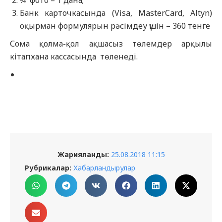
¾ фото – 1 дана;
Банк карточкасында (Visa, MasterCard, Altyn)
оқырман формулярын рәсімдеу үшін – 360 тенге
Сома қолма-қол ақшасыз төлемдер арқылы
кітапхана кассасында төленеді.
Жарияланды:
25.08.2018 11:15
Рубрикалар:
Хабарландырулар