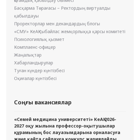
Қоғамдық қабылдау бөлмесі
Басқарма Төрағасы – Ректордың виртуалды
қабылдауы
Проректорлар мен декандардың блогы
«СМУ» КеАҚ сыбайлас жемқорлыққа қарсы комитеті
Психологиялық қызмет
Комплаенс-офицер
Жаңалықтар
Хабарландырулар
Туған күндер күнтізбесі
Оқиғалар күнтізбесі
Соңғы вакансиялар
«Семей медицина университеті» КеАҚ 2026-
2027 оқу жылына профессор-оқытушылар
құрамының бос лауазымдарына орналасуға
және қайта сайлауға конкурс жариялайды.