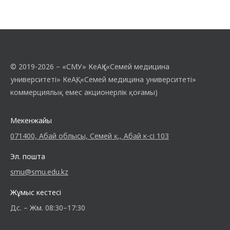
© 2019-2026 – «СМУ» КеАҚ («Семей медицина
университеті» КеАҚ, «Семей медицина университеті»
коммерциялық емес акционерлік қоғамы)
Мекенжайы
071400, Абай облысы, Семей қ., Абай к-сі 103
Эл. пошта
smu@smu.edu.kz
Жұмыс кестесі
Дс. – Жм. 08:30–17:30