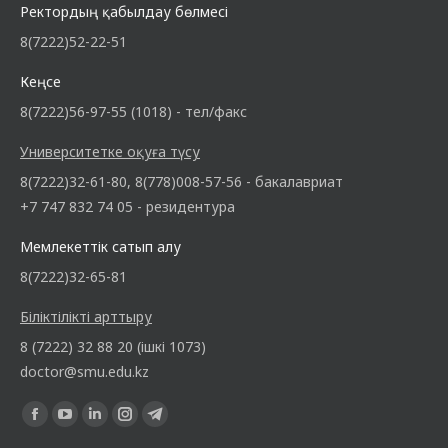
Ректордың қабылдау бөлмесі
8(7222)52-22-51
Кеңсе
8(7222)56-97-55 (1018) - тел/факс
Университетке оқуға түсу
8(7222)32-61-80, 8(778)008-57-56 - бакалавриат
+7 747 832 74 05 - резидентура
Мемлекеттік сатып алу
8(7222)32-65-81
Біліктілікті арттыру
8 (7222) 32 88 20 (ішкі 1073)
doctor@smu.edu.kz
Find us on: