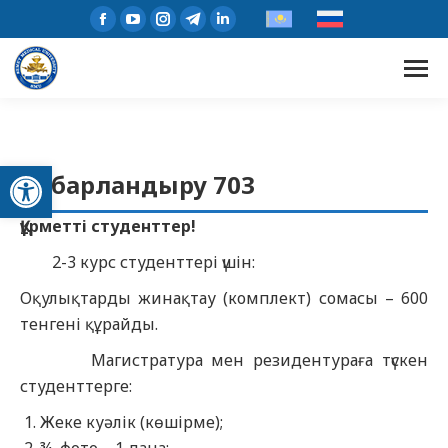
Open toolbar
Хабарландыру 703
Құрметті студенттер!
2-3 курс студенттері үшін:
Оқулықтарды жинақтау (комплект) сомасы – 600
тенгені құрайды.
Магистратура мен резидентураға түскен
студенттерге:
Жеке куәлік (көшірме);