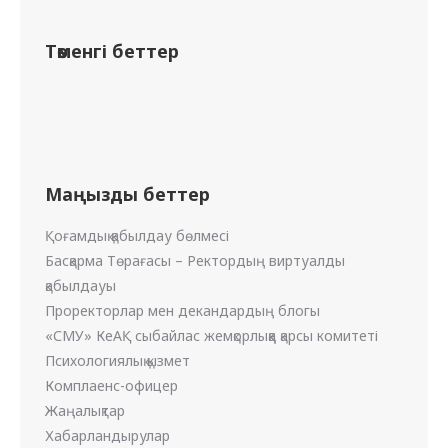
Төменгі беттер
Маңызды беттер
Қоғамдық қабылдау бөлмесі
Басқарма Төрағасы – Ректордың виртуалды
қабылдауы
Проректорлар мен декандардың блогы
«СМУ» КеАҚ сыбайлас жемқорлыққа қарсы комитеті
Психологиялық қызмет
Комплаенс-офицер
Жаңалықтар
Хабарландырулар