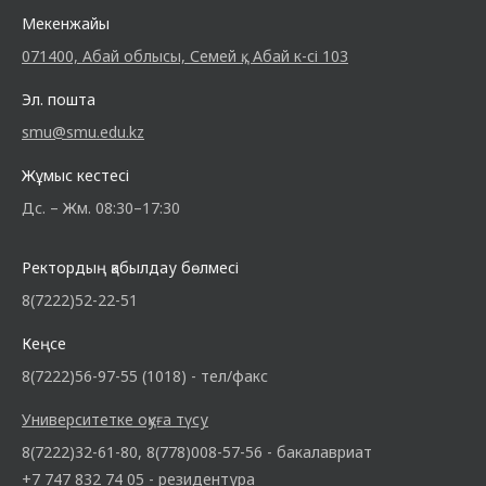
Мекенжайы
071400, Абай облысы, Семей қ., Абай к-сі 103
Эл. пошта
smu@smu.edu.kz
Жұмыс кестесі
Дс. – Жм. 08:30–17:30
Ректордың қабылдау бөлмесі
8(7222)52-22-51
Кеңсе
8(7222)56-97-55 (1018) - тел/факс
Университетке оқуға түсу
8(7222)32-61-80, 8(778)008-57-56 - бакалавриат
+7 747 832 74 05 - резидентура