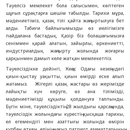
Тәуелсіз мемлекет бола салысымен, көптеген
шұғыл сұрақтарға шешім табылды. Тарихи мұра,
мәдениетіміз, қазақ тілі қайта жаңғыртылуға бет
алды. Табиғи байлығымызды өз иелігімізге
пайдалана бастадық. Қазір біз болашағымызға
сеніммен қарай алатын, зайырлы, өркениетті,
индустриалдық жаңғырту жолында жоғарғы
қарқынмен дамып келе жатқан мемлекетпіз.
Тәуелсіздікке дейінгі, Кеңес Одағы кезеңіндегі
қиын-қыстау уақытты, қиын өмірді еске алып
жатамыз. Жігерлі қазақ жастары өз жерімізде
лайықты күн көруге, өз ана тілімізді,
мәдениетімізді құқылы қолдануға талпынды.
Бүгін міне, тәуелсіздіктің 28 жылдығы қарсаңында,
тәуелсіздік жолындағы күрестің қысқаша тарихы,
ел егемендігі мен азаттығы жолында өмірін
құрбан еткен, елінің нағыз патриот азаматтарының