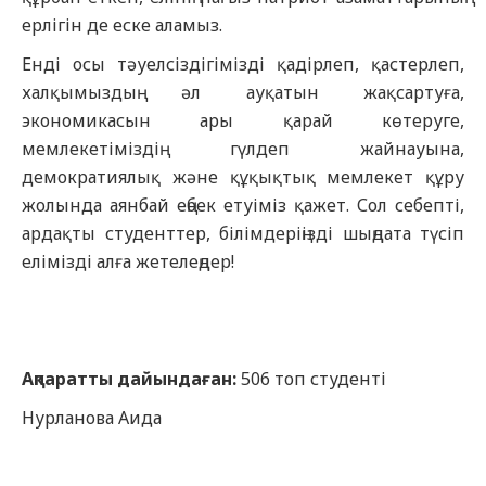
ерлігін де еске аламыз.
Енді осы тәуелсіздігімізді қадірлеп, қастерлеп,
халқымыздың әл ауқатын жақсартуға,
экономикасын ары қарай көтеруге,
мемлекетіміздің гүлдеп жайнауына,
демократиялық және құқықтық мемлекет құру
жолында аянбай еңбек етуіміз қажет. Сол себепті,
ардақты студенттер, білімдеріңізді шыңдата түсіп
елімізді алға жетелеңдер!
А
қпаратты дайындаған:
506 топ студенті
Нурланова Аида