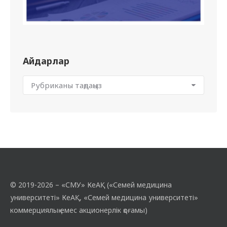
Айдарлар
© 2019-2026 – «СМУ» КеАҚ («Семей медицина
университеті» КеАҚ, «Семей медицина университеті»
коммерциялық емес акционерлік қоғамы)