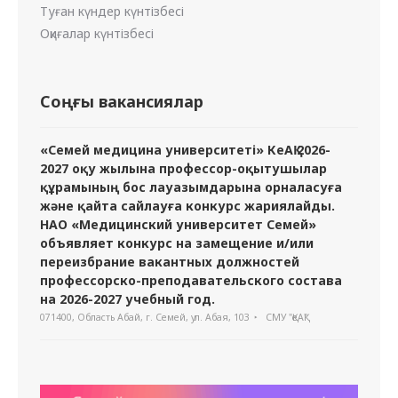
Туған күндер күнтізбесі
Оқиғалар күнтізбесі
Соңғы вакансиялар
«Семей медицина университеті» КеАҚ 2026-
2027 оқу жылына профессор-оқытушылар
құрамының бос лауазымдарына орналасуға
және қайта сайлауға конкурс жариялайды.
НАО «Медицинский университет Семей»
объявляет конкурс на замещение и/или
переизбрание вакантных должностей
профессорско-преподавательского состава
на 2026-2027 учебный год.
071400, Область Абай, г. Семей, ул. Абая, 103
СМУ "ҚеАҚ"