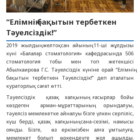
“Елімнің бақытын тербеткен
Тәуелсіздік!”
2019 жылдың желтоқсан айының 11-ші жұлдызы
күні «Балалар стоматология» кафедрасында 506
стоматология тобы мен топ жетекшісі
Абылкаирова Г.С. Тәуелсіздік күніне орай “Елімнің
бақытын тербеткен Тәуелсіздік!” деп аталатын
кураторлық сағат өтті.
Тәуелсіздік қазақ халқының ғасырлар бойы
көздеген арман-мұраттарының орындалуы,
тәуелсіз мемлекетке айналуы бізге үлкен серпіліс,
күш берді, қазақ халқының сана-сезімі, намысы
оянды. Бізге, өз еркімізбен алға ұмтылуға,
мемлекет болып өркендеуге жол ашылды.