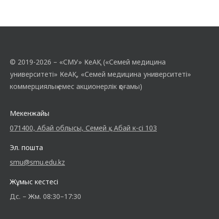
© 2019-2026 – «СМУ» КеАҚ («Семей медицина
университеті» КеАҚ, «Семей медицина университеті»
коммерциялық емес акционерлік қоғамы)
Мекенжайы
071400, Абай облысы, Семей қ., Абай к-сі 103
Эл. пошта
smu@smu.edu.kz
Жұмыс кестесі
Дс. – Жм. 08:30–17:30