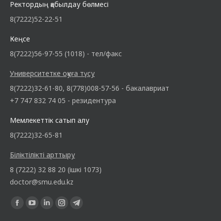
Ректордың қабылдау бөлмесі
8(7222)52-22-51
Кеңсе
8(7222)56-97-55 (1018) - тел/факс
Университетке оқуға түсу
8(7222)32-61-80, 8(778)008-57-56 - бакалавриат
+7 747 832 74 05 - резидентура
Мемлекеттік сатып алу
8(7222)32-65-81
Біліктілікті арттыру
8 (7222) 32 88 20 (ішкі 1073)
doctor@smu.edu.kz
Find us on: