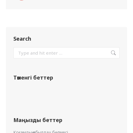
Search
Төменгі беттер
Маңызды беттер
Қоғамдық қабылдау бөлмесі