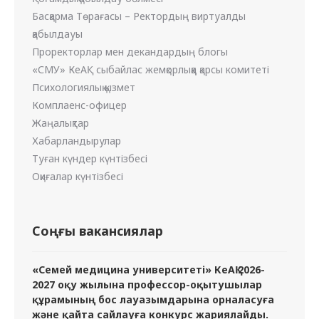
Басқарма Төрағасы – Ректордың виртуалды
қабылдауы
Проректорлар мен декандардың блогы
«СМУ» КеАҚ сыбайлас жемқорлыққа қарсы комитеті
Психологиялық қызмет
Комплаенс-офицер
Жаңалықтар
Хабарландырулар
Туған күндер күнтізбесі
Оқиғалар күнтізбесі
Соңғы вакансиялар
«Семей медицина университеті» КеАҚ 2026-
2027 оқу жылына профессор-оқытушылар
құрамының бос лауазымдарына орналасуға
және қайта сайлауға конкурс жариялайды.