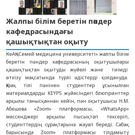
Жалпы білім беретін пәндер
кафедрасындағы
қашықтықтан оқыту
КеАҚ «Семей медицина университеті» жалпы білім
беретін пәндер кафедрасының оқытушылары
қашықтықтан оқытуды жүйелі және тиімді
өткізу мақсатында түрлі әдістерді қолдануда.
Қазақ тілі пәнінен студенттер ұсынылған
материалдарды KEYPS жүйесіндегі блюпринттер
арқылы танысқаннан кейін, пән оқытушысы Н.М.
Абешова «Zoom» платформасы, «WhatsApp»
мессенджері арқылы пысықтап тексеріп,
студенттердің сұрақтарына жауап береді. Сабақ
барысында Zoom» платформасы тілдамыту