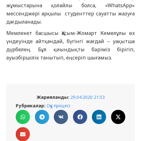
жұмыстарына қолайлы болса, «WhatsApp»
мессенджері арқылы студенттер сауатты жазуға
дағдыланады.
Мемлекет басшысы Қасым-Жомарт Кемелұлы өз
үндеуінде айтқандай, бүгінгі жағдай – уақытша
дүрбелең. Бұл қиындықты бәріміз бірігіп,
ауызбіршілік танытып, еңсеріп шығамыз.
Жарияланды:
29.04.2020 21:53
Рубрикалар:
Оқу процесі