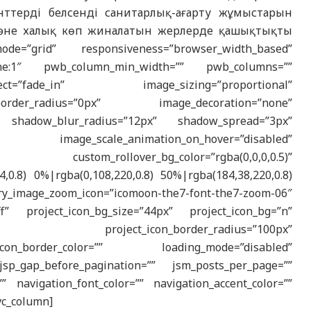
нттерді белсенді санитарлық-ағарту жұмыстарын
қ және халық көп жиналатын жерлерде қашықтықты
=”grid” responsiveness=”browser_width_based”
|phone:1″ pwb_column_min_width=”” pwb_columns=””
ct=”fade_in” image_sizing=”proportional”
order_radius=”0px” image_decoration=”none”
 shadow_blur_radius=”12px” shadow_spread=”3px”
ge_scale_animation_on_hover=”disabled”
om_rollover_bg_color=”rgba(0,0,0,0.5)”
,0.8) 0%|rgba(0,108,220,0.8) 50%|rgba(184,38,220,0.8)
ry_image_zoom_icon=”icomoon-the7-font-the7-zoom-06″
fff” project_icon_bg_size=”44px” project_icon_bg=”n”
5,0.3)” project_icon_border_radius=”100px”
icon_border_color=”” loading_mode=”disabled”
sp_gap_before_pagination=”” jsm_posts_per_page=””
” navigation_font_color=”” navigation_accent_color=””
[vc_column]