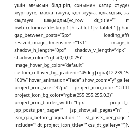
үшін алғысын білдіріп, сонымен қатар студе
жүргізуге, маска тағуға, қол жууға, қоғамды
сақтауға шақырды.[vc_row dt_title=”” mode
bwb_columns=”desktop:1|h_tablet:1|v_tablet:1
gap_between_posts=”5px” loading_effe
resized_image_dimensions=”1×1″ image_b
shadow_h_length=”0px” shadow_v_length=”4px”
shadow_color=”rgba(0,0,0,0.25)” ima
image_hover_bg_color=”default” cust
custom_rollover_bg_gradient=”45deg|rgba(12,239,154
100%” hover_animation=”fade” show_zoom=”y” galle
project_icon_size=”32px” project_icon_color=”#fff
project_icon_bg_color=”rgba(255,255,25
project_icon_border_width=”0px” project_
jsp_posts_per_page=”” jsp_show_all_pages=”n” j
jsm_gap_before_pagination=”” jsl_posts_per_page=”
include=”” dt_project_icon_title=”” css_dt_gallery=””]