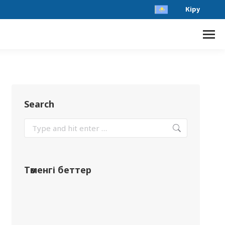
Кіру
Search
Төменгі беттер