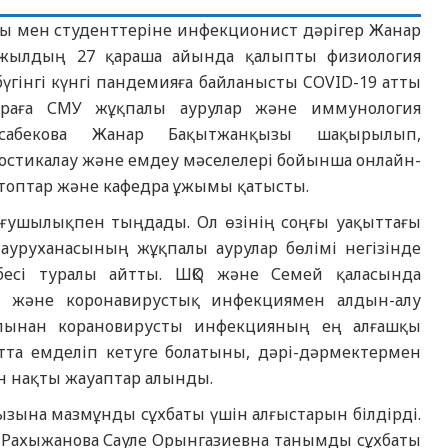
ы мен студенттеріне инфекционист дәрігер Жанар
20 жылдың 27 қараша айында қалыпты физиология
үгінгі күнгі пандемияға байланысты COVID-19 атты
-шараға СМУ жұқпалы аурулар және иммунология
Исабекова Жанар Бақытжанқызы шақырылып,
остикалау және емдеу мәселелері бойынша онлайн-
қ топтар және кафедра ұжымы қатысты.
ғушылықпен тыңдады. Ол өзінің соңғы уақыттағы
ауруханасының жұқпалы аурулар бөлімі негізінде
бесі туралы айтты. ШҚО және Семей қаласында
ры және коронавирустық инфекциямен алдын-алу
апынан корановирусты инфекцияның ең алғашқы
ытта емделіп кетуге болатыны, дәрі-дәрмектермен
ан нақты жауаптар алынды.
ына мазмұнды сұхбаты үшін алғыстарын білдірді.
 Рахыжанова Сауле Орынгазиевна танымды сұхбаты