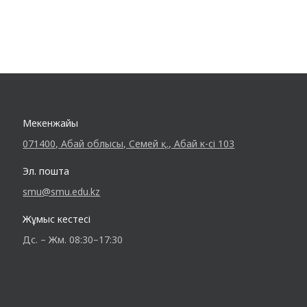
Мекенжайы
071400, Абай облысы, Семей қ., Абай к-сі 103
Эл. пошта
smu@smu.edu.kz
Жұмыс кестесі
Дс. – Жм. 08:30–17:30