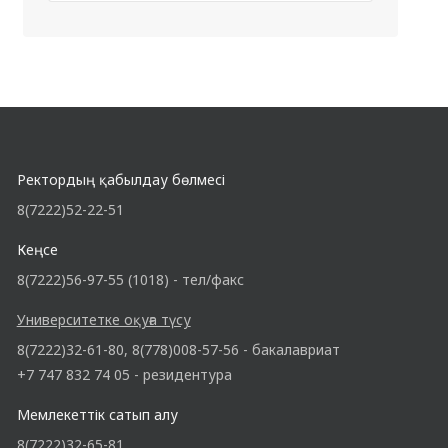
Ректордың қабылдау бөлмесі
8(7222)52-22-51
Кеңсе
8(7222)56-97-55 (1018) - тел/факс
Университетке оқуға түсу
8(7222)32-61-80, 8(778)008-57-56 - бакалавриат
+7 747 832 74 05 - резидентура
Мемлекеттік сатып алу
8(7222)32-65-81