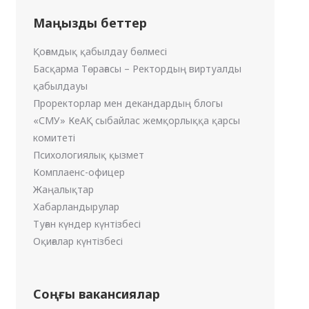
Маңызды беттер
Қоғамдық қабылдау бөлмесі
Басқарма Төрағасы – Ректордың виртуалды
қабылдауы
Проректорлар мен декандардың блогы
«СМУ» КеАҚ сыбайлас жемқорлыққа қарсы
комитеті
Психологиялық қызмет
Комплаенс-офицер
Жаңалықтар
Хабарландырулар
Туған күндер күнтізбесі
Оқиғалар күнтізбесі
Соңғы вакансиялар