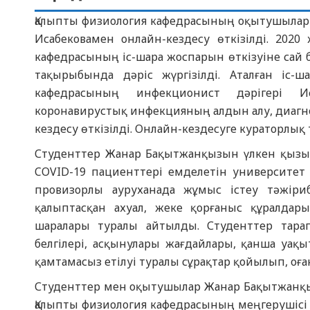
Қалыпты физиология кафедрасының оқытушылар
Исабековамен онлайн-кездесу өткізілді. 20
кафедрасының іс-шара жоспарын өткізуіне сай б
тақырыбында дәріс жүргізілді. Аталған іс
кафедрасының инфекционист дәрігері 
коронавирустық инфекцияның алдын алу, диагн
кездесу өткізілді. Онлайн-кездесуге кураторлы
Студенттер Жанар Бақытжанқызын үлкен қызы
COVID-19 пациенттері емделетін университет 
провизорлы ауруханада жұмыс істеу тәжіри
қалыптасқан ахуал, жеке қорғаныс құралда
шаралары туралы айтылды. Студенттер тар
белгілері, асқынулары жағдайлары, қанша уақ
қамтамасыз етілуі туралы сұрақтар қойылып, оғ
Студенттер мен оқытушылар Жанар Бақытжанқыз
Қалыпты физиология кафедрасының меңгерушісі