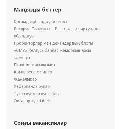
Маңызды беттер
Қоғамдық қабылдау бөлмесі
Басқарма Төрағасы – Ректордың виртуалды
қабылдауы
Проректорлар мен декандардың блогы
«СМУ» КеАҚ сыбайлас жемқорлыққа қарсы
комитеті
Психологиялық қызмет
Комплаенс-офицер
Жаңалықтар
Хабарландырулар
Туған күндер күнтізбесі
Оқиғалар күнтізбесі
Соңғы вакансиялар