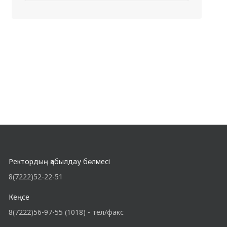
Ректордың қабылдау бөлмесі
8(7222)52-22-51
Кеңсе
8(7222)56-97-55 (1018) - тел/факс