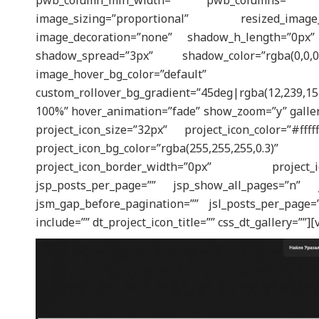
pwb_column_min_width=”” pwb_columns=”” gap
image_sizing=”proportional” resized_imag
image_decoration=”none” shadow_h_length=”0px”
shadow_spread=”3px” shadow_color=”rgba(0,0,0,
image_hover_bg_color=”default” cust
custom_rollover_bg_gradient=”45deg|rgba(12,239,154
100%” hover_animation=”fade” show_zoom=”y” galle
project_icon_size=”32px” project_icon_color=”#fff
project_icon_bg_color=”rgba(255,255,25
project_icon_border_width=”0px” project_
jsp_posts_per_page=”” jsp_show_all_pages=”n” j
jsm_gap_before_pagination=”” jsl_posts_per_page=”
include=”” dt_project_icon_title=”” css_dt_gallery=””]