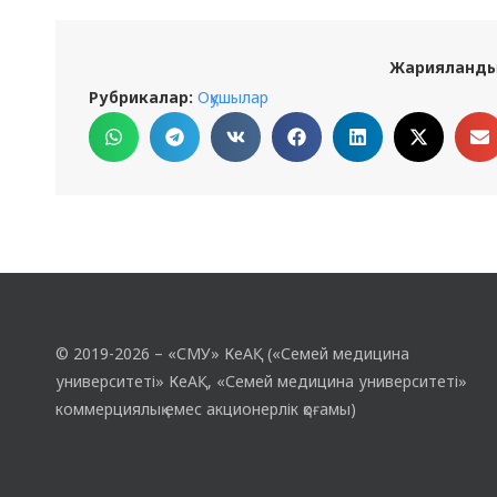
Жарияланды
Рубрикалар:
Оқушылар
© 2019-2026 – «СМУ» КеАҚ («Семей медицина
университеті» КеАҚ, «Семей медицина университеті»
коммерциялық емес акционерлік қоғамы)