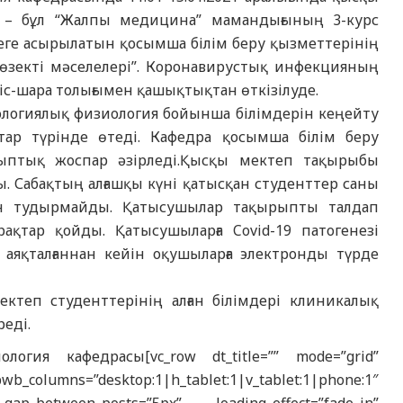
 – бұл “Жалпы медицина” мамандығының 3-курс
еге асырылатын қосымша білім беру қызметтерінің
 өзекті мәселелері”. Коронавирустық инфекцияның
іс-шара толығымен қашықтықтан өткізілуде.
ологиялық физиология бойынша білімдерін кеңейту
тар түрінде өтеді. Кафедра қосымша білім беру
рыптық жоспар әзірледі.Қысқы мектеп тақырыбы
 Сабақтың алғашқы күні қатысқан студенттер саны
мән тудырмайды. Қатысушылар тақырыпты талдап
рақтар қойды. Қатысушыларға Covid-19 патогенезі
яқталғаннан кейін оқушыларға электронды түрде
ктеп студенттерінің алған білімдері клиникалық
реді.
огия кафедрасы[vc_row dt_title=”” mode=”grid”
lumns=”desktop:1|h_tablet:1|v_tablet:1|phone:1″