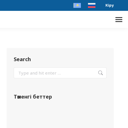
Кіру
Search
Төменгі беттер