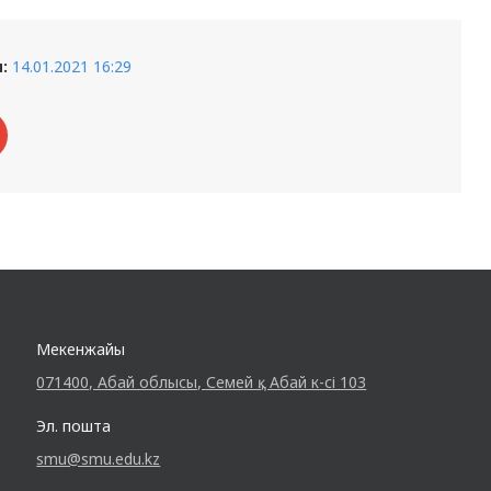
:
14.01.2021 16:29
Мекенжайы
071400, Абай облысы, Семей қ., Абай к-сі 103
Эл. пошта
smu@smu.edu.kz