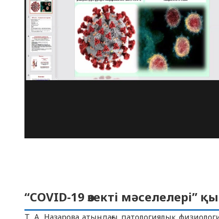
“COVID-19 өзекті мәселелері” қ
Т. А. Назарова атындағы патологиялық физиолог