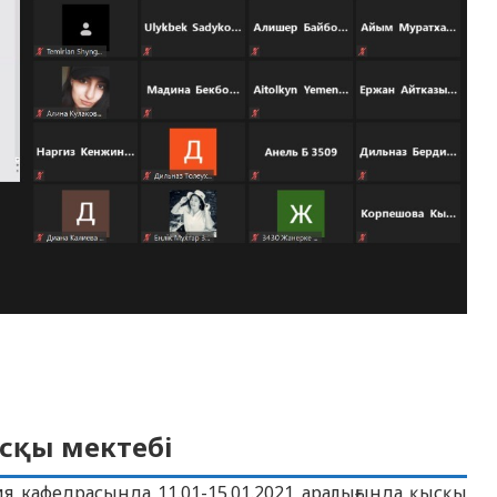
ысқы мектебі
ия кафедрасында 11.01-15.01.2021 аралығында қысқы