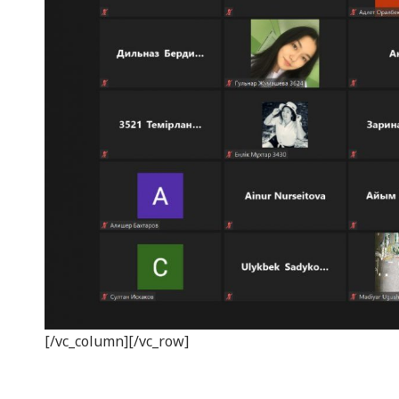
[/vc_column][/vc_row]