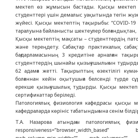
мектеп өз жұмысын бастады. Қысқы мектеп
студенттері үшін демалыс уақытында тегін жүз
жүйесі. Қысқы мектептің тақырыбы: “COVID-19
таралуына байланысты шектеулер болғандықтан, 
Қысқы мектептің мақсаты – студенттердің пат
және тереңдету. Сабақтар практикалық сабақ
бағдарламасының 3 кредитіне арналған тақы
студенттердің шынайы қызығушылығын тудырды.
62 адамға жетті. Тақырыптың өзектілігі кү
болғаннан кейін оқытушыға белсенді түрде сұ
ерекше қызығушылық тудырды. Қысқы мектеп а
сертификаттар беріледі.
Патологиялық физиология кафедрасы қысқы ме
кафедраларда көрініс табатындығына сенім білді
Т.А. Назарова атындағы патологиялық физиол
responsiveness=”browser_width_based” bwb_co