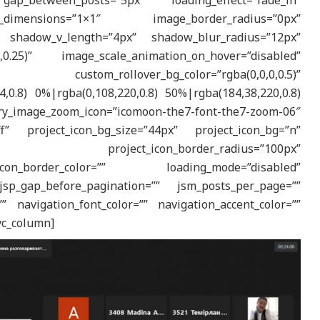
_between_posts=”5px” loading_effect=”fade_in”
e_dimensions=”1×1″ image_border_radius=”0px”
 shadow_v_length=”4px” shadow_blur_radius=”12px”
0.25)” image_scale_animation_on_hover=”disabled”
om_rollover_bg_color=”rgba(0,0,0,0.5)”
,0.8) 0%|rgba(0,108,220,0.8) 50%|rgba(184,38,220,0.8)
ry_image_zoom_icon=”icomoon-the7-font-the7-zoom-06″
fff” project_icon_bg_size=”44px” project_icon_bg=”n”
5,0.3)” project_icon_border_radius=”100px”
icon_border_color=”” loading_mode=”disabled”
sp_gap_before_pagination=”” jsm_posts_per_page=””
” navigation_font_color=”” navigation_accent_color=””
[vc_column]