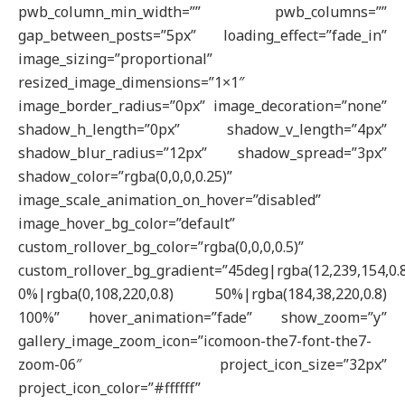
pwb_column_min_width=”” pwb_columns=””
gap_between_posts=”5px” loading_effect=”fade_in”
image_sizing=”proportional”
resized_image_dimensions=”1×1″
image_border_radius=”0px” image_decoration=”none”
shadow_h_length=”0px” shadow_v_length=”4px”
shadow_blur_radius=”12px” shadow_spread=”3px”
shadow_color=”rgba(0,0,0,0.25)”
image_scale_animation_on_hover=”disabled”
image_hover_bg_color=”default”
custom_rollover_bg_color=”rgba(0,0,0,0.5)”
custom_rollover_bg_gradient=”45deg|rgba(12,239,154,0.
0%|rgba(0,108,220,0.8) 50%|rgba(184,38,220,0.8)
100%” hover_animation=”fade” show_zoom=”y”
gallery_image_zoom_icon=”icomoon-the7-font-the7-
zoom-06″ project_icon_size=”32px”
project_icon_color=”#ffffff”