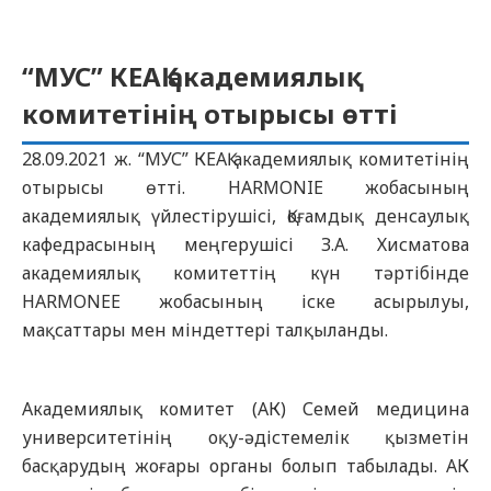
“МУС” КЕАҚ академиялық
комитетінің отырысы өтті
28.09.2021 ж. “МУС” КЕАҚ академиялық комитетінің
отырысы өтті. HARMONIE жобасының
академиялық үйлестірушісі, Қоғамдық денсаулық
кафедрасының меңгерушісі З.А. Хисматова
академиялық комитеттің күн тәртібінде
HARMONEE жобасының іске асырылуы,
мақсаттары мен міндеттері талқыланды.
Академиялық комитет (АК) Семей медицина
университетінің оқу-әдістемелік қызметін
басқарудың жоғары органы болып табылады. АК