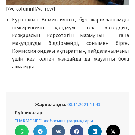
[/vc_column][/vc_row]
Еуропалық Комиссияның бұл жарияланымды
шығарылуын қолдауы тек автордың
көзқарасын көрсететін мазмұнын ғана
мақұлдауды білдірмейді, сонымен бірге,
Комиссия ондағы ақпараттың пайдаланылғаны
үшін кез келген жағдайда да жауапты бола
алмайды.
Жарияланды:
08.11.2021 11:43
Рубрикалар:
"HARMONEE" жобасының жаңалықтары