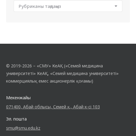
© 2019-2026 – «СМУ» КеАҚ («Семей медицина
университеті» КеАҚ, «Семей медицина университеті»
коммерциялық емес акционерлік қоғамы)
Мекенжайы
071400, Абай облысы, Семей қ., Абай к-сі 103
Эл. пошта
smu@smu.edu.kz