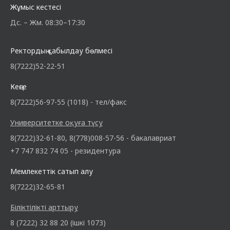
Жұмыс кестесі
Дс. – Жм. 08:30–17:30
Ректордың қабылдау бөлмесі
8(7222)52-22-51
Кеңсе
8(7222)56-97-55 (1018) - тел/факс
Университетке оқуға түсу
8(7222)32-61-80, 8(778)008-57-56 - бакалавриат
+7 747 832 74 05 - резидентура
Мемлекеттік сатып алу
8(7222)32-65-81
Біліктілікті арттыру
8 (7222) 32 88 20 (ішкі 1073)