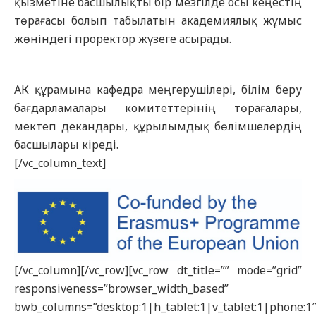
қызметіне басшылықты бір мезгілде осы кеңестің
төрағасы болып табылатын академиялық жұмыс
жөніндегі проректор жүзеге асырады.
АК құрамына кафедра меңгерушілері, білім беру
бағдарламалары комитеттерінің төрағалары,
мектеп декандары, құрылымдық бөлімшелердің
басшылары кіреді.
[/vc_column_text]
[/vc_column][/vc_row][vc_row dt_title=”” mode=”grid”
responsiveness=”browser_width_based”
bwb_columns=”desktop:1|h_tablet:1|v_tablet:1|phone:1