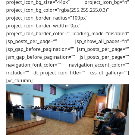
project_icon_bg_size=”44px” project_icon_bg=”n”
project_icon_bg_color=”rgba(255,255,255,0.3)”
project_icon_border_radius=”100px”
project_icon_border_width=”0px”
project_icon_border_color=”” loading_mode=”disabled”
jsp_posts_per_page=”” jsp_show_all_pages=”n”
jsp_gap_before_pagination=”” jsm_posts_per_page=””
jsm_gap_before_pagination=”” jsl_posts_per_page=””
navigation_font_color=”” navigation_accent_color=””
include=”” dt_project_icon_title=”” css_dt_gallery=””]
[vc_column]