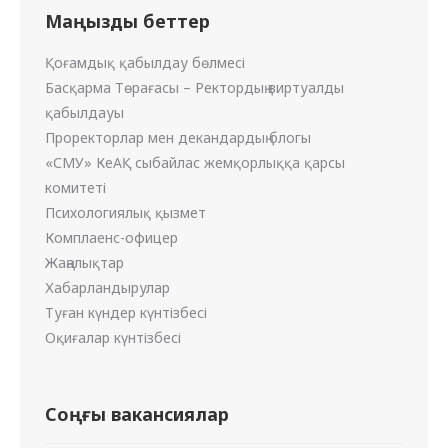
Маңызды беттер
Қоғамдық қабылдау бөлмесі
Басқарма Төрағасы – Ректордың виртуалды
қабылдауы
Проректорлар мен декандардың блогы
«СМУ» КеАҚ сыбайлас жемқорлыққа қарсы
комитеті
Психологиялық қызмет
Комплаенс-офицер
Жаңалықтар
Хабарландырулар
Туған күндер күнтізбесі
Оқиғалар күнтізбесі
Соңғы вакансиялар