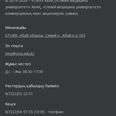
© 2019-2026 – «СМУ» КеАҚ («Семей медицина
университеті» КеАҚ, «Семей медицина университеті»
коммерциялық емес акционерлік қоғамы)
Мекенжайы
071400, Абай облысы, Семей қ., Абай к-сі 103
Эл. пошта
smu@smu.edu.kz
Жұмыс кестесі
Дс. – Жм. 08:30–17:30
Ректордың қабылдау бөлмесі
8(7222)52-22-51
Кеңсе
8(7222)56-97-55 (1018) - тел/факс