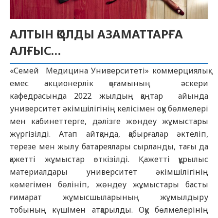
АЛТЫН ҚОЛДЫ АЗАМАТТАРҒА
АЛҒЫС…
«Семей Медицина Университеті» коммерциялық
емес акционерлік қоғамының әскери
кафедрасында 2022 жылдың қаңтар айында
университет әкімшілігінің келісімен оқу бөлмелері
мен кабинеттерге, дәлізге жөндеу жұмыстары
жүргізілді. Атап айтқанда, қабырғалар әктеліп,
терезе мен жылу батареялары сырланды, тағы да
қажетті жұмыстар өткізілді. Қажетті құрылыс
материалдары университет әкімшілігінің
көмегімен бөлініп, жөндеу жұмыстары басты
ғимарат жұмысшыларының жұмылдыру
тобының күшімен атқарылды. Оқу бөлмелерінің