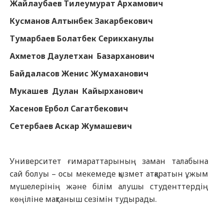
Жайлаубаев Тилеумурат Архамович
Кусманов Алтынбек Закарбекович
Тумарбаев Болатбек Серикханулы
Ахметов Даулетхан Базарханович
Байдаласов Женис Жумаханович
Мукашев Дулан Кайырханович
Хасенов Ербол Сагатбекович
Сетербаев Аскар Жумашевич
Университет ғимараттарының заман талабына
сай болуы – осы мекемеде қызмет атқаратын ұжым
мүшелерінің және білім алушы студенттердің
көңіліне мақтаныш сезімін тудырады.