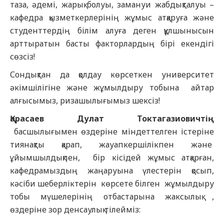
таза, әдемі, жарық болуы, замануи жабдықталуы –
кафедра қызметкерлерінің жұмыс атқаруға және
студенттердің білім алуға деген құлшынысын
арттыратын басты факторлардың бірі екендігі
сөзсіз!
Сондықтан да қолдау көрсеткен университет
әкімшілігіне және жұмылдыру тобына айтар
алғысымыз, ризашылығымыз шексіз!
Қарасаев Дулат Токтагазиовичтің
басшылығымен өздеріне міндеттелген істеріне
тиянақты қарап, жауапкершілікпен және
ұйымшылдықпен, бір кісідей жұмыс атқарған,
кафедрамыздың жаңаруына үлестерін қосып,
кәсіби шеберліктерін көрсете білген жұмылдыру
тобы мүшелерінің отбастарына жаксылық ,
өздеріне зор денсаулық тілейміз: