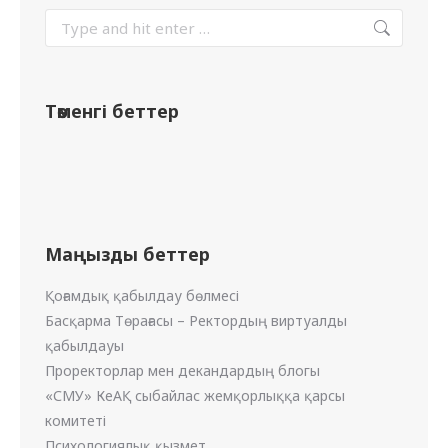
Төменгі беттер
Маңызды беттер
Қоғамдық қабылдау бөлмесі
Басқарма Төрағасы – Ректордың виртуалды
қабылдауы
Проректорлар мен декандардың блогы
«СМУ» КеАҚ сыбайлас жемқорлыққа қарсы
комитеті
Психологиялық қызмет