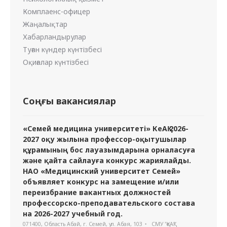
Комплаенс-офицер
Жаңалықтар
Хабарландырулар
Туған күндер күнтізбесі
Оқиғалар күнтізбесі
Соңғы вакансиялар
«Семей медицина университеті» КеАҚ 2026-
2027 оқу жылына профессор-оқытушылар
құрамының бос лауазымдарына орналасуға
және қайта сайлауға конкурс жариялайды.
НАО «Медицинский университет Семей»
объявляет конкурс на замещение и/или
переизбрание вакантных должностей
профессорско-преподавательского состава
на 2026-2027 учебный год.
071400, Область Абай, г. Семей, ул. Абая, 103
СМУ "ҚеАҚ"