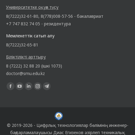
Университетке оқуға түсу
8(7222)32-61-80, 8(778)008-57-56 - бакалавриат
+7 747 832 74 05 - резидентура
Мемлекеттік сатып алу
8(7222)32-65-81
Біліктілікті арттыру
8 (7222) 32 88 20 (ішкі 1073)
doctor@smu.edu.kz
Find us on:
© 2019-2026 -
Цифрлық технологиялар бөлімінің
инженер-
бағдарламалаушысы
Диас Егизеков
әзірлеп техникалық