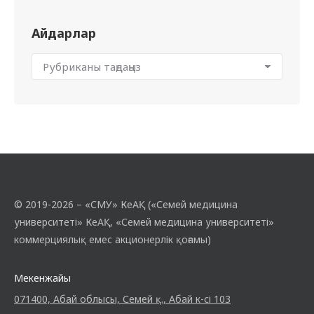
Айдарлар
© 2019-2026 – «СМУ» КеАҚ («Семей медицина
университеті» КеАҚ, «Семей медицина университеті»
коммерциялық емес акционерлік қоғамы)
Мекенжайы
071400, Абай облысы, Семей қ., Абай к-сі 103