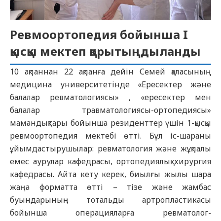
Ревмоортопедия бойынша I
қысқы мектеп қорытыңдыланды
10 ақпаннан 22 ақпанға дейін Семей қаласының
медицина университетінде «Ересектер және
балалар ревматологиясы» , «ересектер мен
балалар травматологиясы-ортопедиясы»
мамандықтары бойынша резиденттер үшін 1-қысқы
ревмоортопедия мектебі өтті. Бұл іс-шараны
ұйымдастырушылар: ревматология және жұқпалы
емес аурулар кафедрасы, ортопедиялық хирургия
кафедрасы. Айта кету керек, биылғы жылы шара
жаңа форматта өтті – тізе және жамбас
буындарының тотальды артропластикасы
бойынша операцияларға ревматолог-