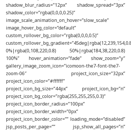
shadow_blur_radius=”12px” shadow_spread=”3px”
shadow_color=”rgba(0,0,0,0.25)”
image_scale_animation_on_hover=”slow_scale”
image_hover_bg_color=”default”
custom_rollover_bg_color=”rgba(0,0,0,0.5)”
custom_rollover_bg_gradient=”45deg|rgba(12,239,154,0.
0%|rgba(0,108,220,0.8) 50%|rgba(184,38,220,0.8)
100%” hover_animation=”fade” show_zoom=”y”
gallery_image_zoom_icon=”icomoon-the7-font-the7-
zoom-06″ project_icon_size=”32px”
project_icon_color=”#ffffff”
project_icon_bg_size=”44px” project_icon_bg=”n”
project_icon_bg_color=”rgba(255,255,255,0.3)”
project_icon_border_radius=”100px”
project_icon_border_width=”0px”
project_icon_border_color=”” loading_mode=”disabled”
jsp_posts_per_page=”” jsp_show_all_pages=”n”