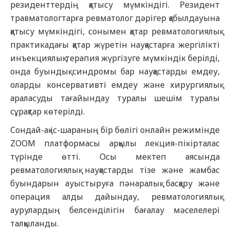
резиденттердің қатысу мүмкіндігі. Резидент
травматологтарға ревматолог дәрігер қабылдауына
қатысу мүмкіндігі, сонымен қатар ревматологиялық
практикадағы қатар жүретін науқастарға жергілікті
инъекциялық терапия жүргізуге мүмкіндік берілді,
онда буындық синдромы бар науқастарды емдеу,
оларды консервативті емдеу және хирургиялық
араласуды тағайындау туралы шешім туралы
сұрақтар көтерілді.
Сондай-ақ іс-шараның бір бөлігі онлайн режимінде
ZOOM платформасы арқылы лекция-пікірталас
түрінде өтті. Осы мектеп аясында
ревматологиялық науқастарды тізе және жамбас
буындарын ауыстыруға пәнаралық басқару және
операция алды дайындау, ревматологиялық
аурулардың белсенділігін бағалау мәселелері
талқыланды.