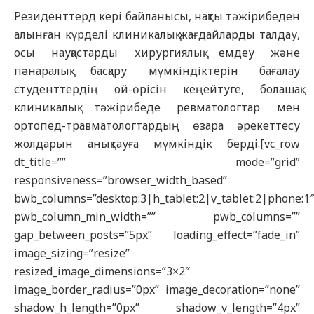
Резиденттерд кері байланысы, нақты тәжірибеден
алынған күрделі клиникалық жағдайларды талдау,
осы науқастарды хирургиялық емдеу және
пәнаралық басқару мүмкіндіктерін бағалау
студенттердің ой-өрісін кеңейтуге, болашақ
клиникалық тәжірибеде ревматологтар мен
ортопед-травматологтардың өзара әрекеттесу
жолдарын анықтауға мүмкіндік берді.[vc_row
dt_title=”” mode=”grid”
responsiveness=”browser_width_based”
bwb_columns=”desktop:3|h_tablet:2|v_tablet:2|phone:1
pwb_column_min_width=”” pwb_columns=””
gap_between_posts=”5px” loading_effect=”fade_in”
image_sizing=”resize”
resized_image_dimensions=”3×2″
image_border_radius=”0px” image_decoration=”none”
shadow_h_length=”0px” shadow_v_length=”4px”