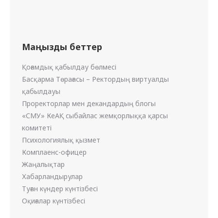
Маңызды беттер
Қоғамдық қабылдау бөлмесі
Басқарма Төрағасы – Ректордың виртуалды
қабылдауы
Проректорлар мен декандардың блогы
«СМУ» КеАҚ сыбайлас жемқорлыққа қарсы
комитеті
Психологиялық қызмет
Комплаенс-офицер
Жаңалықтар
Хабарландырулар
Туған күндер күнтізбесі
Оқиғалар күнтізбесі