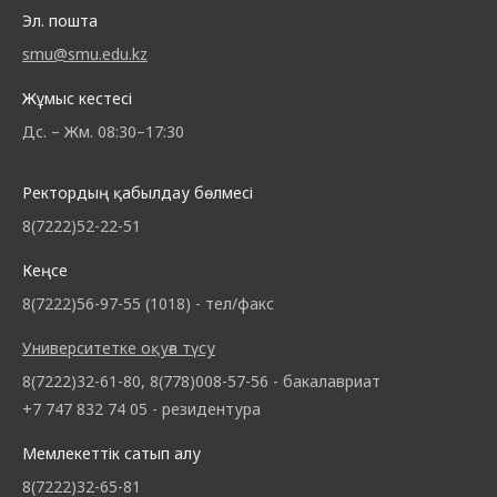
Эл. пошта
smu@smu.edu.kz
Жұмыс кестесі
Дс. – Жм. 08:30–17:30
Ректордың қабылдау бөлмесі
8(7222)52-22-51
Кеңсе
8(7222)56-97-55 (1018) - тел/факс
Университетке оқуға түсу
8(7222)32-61-80, 8(778)008-57-56 - бакалавриат
+7 747 832 74 05 - резидентура
Мемлекеттік сатып алу
8(7222)32-65-81