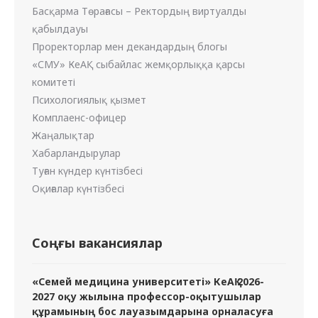
Басқарма Төрағасы – Ректордың виртуалды
қабылдауы
Проректорлар мен декандардың блогы
«СМУ» КеАҚ сыбайлас жемқорлыққа қарсы
комитеті
Психологиялық қызмет
Комплаенс-офицер
Жаңалықтар
Хабарландырулар
Туған күндер күнтізбесі
Оқиғалар күнтізбесі
Соңғы вакансиялар
«Семей медицина университеті» КеАҚ 2026-
2027 оқу жылына профессор-оқытушылар
құрамының бос лауазымдарына орналасуға