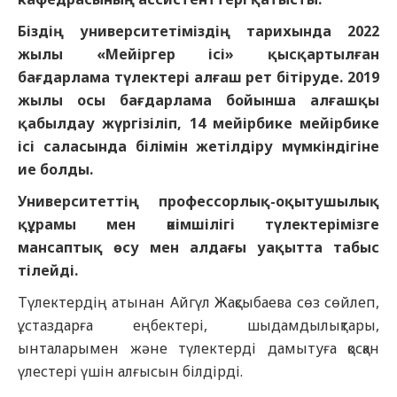
Біздің университетіміздің тарихында 2022
жылы «Мейіргер ісі» қысқартылған
бағдарлама түлектері алғаш рет бітіруде. 2019
жылы осы бағдарлама бойынша алғашқы
қабылдау жүргізіліп, 14 мейірбике мейірбике
ісі саласында білімін жетілдіру мүмкіндігіне
ие болды.
Университеттің профессорлық-оқытушылық
құрамы мен әкімшілігі түлектерімізге
мансаптық өсу мен алдағы уақытта табыс
тілейді.
Түлектердің атынан Айгүл Жақсыбаева сөз сөйлеп,
ұстаздарға еңбектері, шыдамдылықтары,
ынталарымен және түлектерді дамытуға қосқан
үлестері үшін алғысын білдірді.