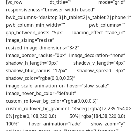
[vc_row dt_title=”” mode=”grid”
responsiveness=”browser_width_based”
bwb_columns=”desktop:3|h_tablet:2|v_tablet:2|phone:1
pwb_column_min_width=”” pwb_columns=””
gap_between_posts=”5px” loading_effect=”fade_in”
image_sizing=”resize”
resized_image_dimensions=”3×2″
image_border_radius=”0px” image_decoration=”none”
shadow_h_length=”0px” shadow_v_length=”4px”
shadow_blur_radius=”12px” shadow_spread=”3px”
shadow_color=”rgba(0,0,0,0.25)”
image_scale_animation_on_hover=”slow_scale”
image_hover_bg_color=”default”
custom_rollover_bg_color=”rgba(0,0,0,0.5)”
custom_rollover_bg_gradient=”45deg|rgba(12,239,154,0.
0%|rgba(0,108,220,0.8) 50%|rgba(184,38,220,0.8)
100%” hover_animation=”fade” show_zoom=”y”