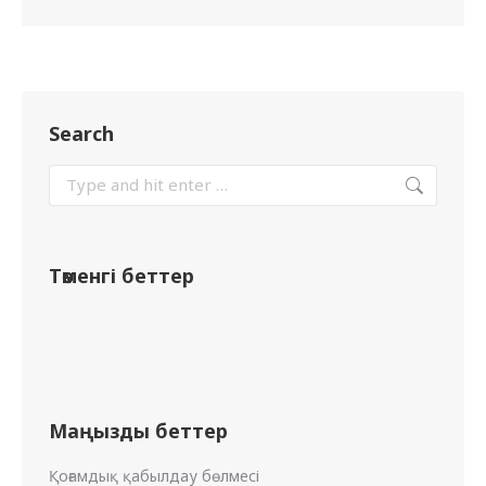
Search
Төменгі беттер
Маңызды беттер
Қоғамдық қабылдау бөлмесі