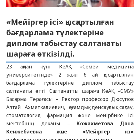
«Мейіргер ісі» қысқартылған
бағдарлама түлектеріне
диплом табыстау салтанаты
шараға өткізілді.
23 ақпан күні КеАҚ «Семей медицина
университетінде» 2 жыл 6 ай қысқартылған
бағдарлама түлектеріне диплом табыстау
салтанаты өтті. Салтанатты шараға КеАҚ «СМУ»
Басқарма Төрағасы – Ректор профессор Дюсупов
Алтай Ахметкалиевич, қоғамдық денсаулық сақтау,
стоматология, фармация және мейірбике ісі
мектебінің деканы –
Кожахметова Дана
Кенжебаевна және «Мейіргер ісі»
кафедрасының ассистенттері қатысты.