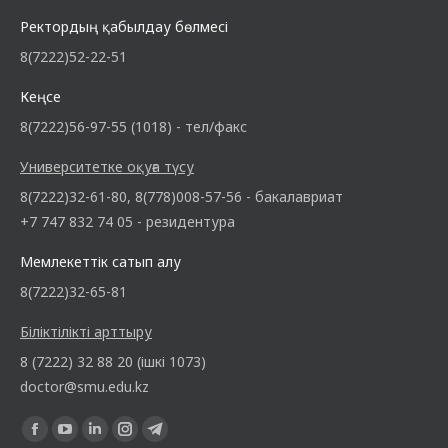
Ректордың қабылдау бөлмесі
8(7222)52-22-51
Кеңсе
8(7222)56-97-55 (1018) - тел/факс
Университетке оқуға түсу
8(7222)32-61-80, 8(778)008-57-56 - бакалавриат
+7 747 832 74 05 - резидентура
Мемлекеттік сатып алу
8(7222)32-65-81
Біліктілікті арттыру
8 (7222) 32 88 20 (ішкі 1073)
doctor@smu.edu.kz
Find us on: