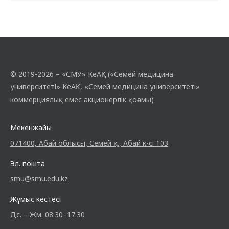
© 2019-2026 – «СМУ» КеАҚ («Семей медицина
университеті» КеАҚ, «Семей медицина университеті»
коммерциялық емес акционерлік қоғамы)
Мекенжайы
071400, Абай облысы, Семей қ., Абай к-сі 103
Эл. пошта
smu@smu.edu.kz
Жұмыс кестесі
Дс. – Жм. 08:30–17:30