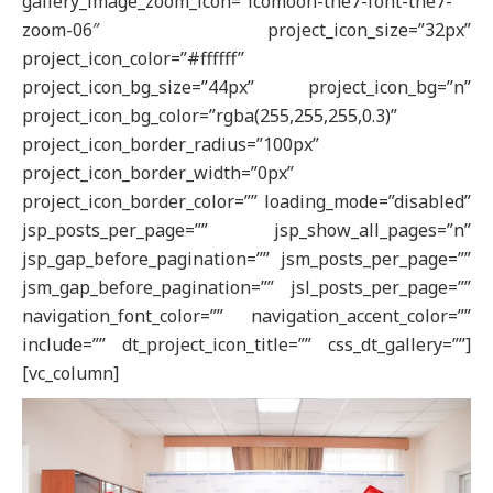
gallery_image_zoom_icon=”icomoon-the7-font-the7-
zoom-06″ project_icon_size=”32px”
project_icon_color=”#ffffff”
project_icon_bg_size=”44px” project_icon_bg=”n”
project_icon_bg_color=”rgba(255,255,255,0.3)”
project_icon_border_radius=”100px”
project_icon_border_width=”0px”
project_icon_border_color=”” loading_mode=”disabled”
jsp_posts_per_page=”” jsp_show_all_pages=”n”
jsp_gap_before_pagination=”” jsm_posts_per_page=””
jsm_gap_before_pagination=”” jsl_posts_per_page=””
navigation_font_color=”” navigation_accent_color=””
include=”” dt_project_icon_title=”” css_dt_gallery=””]
[vc_column]