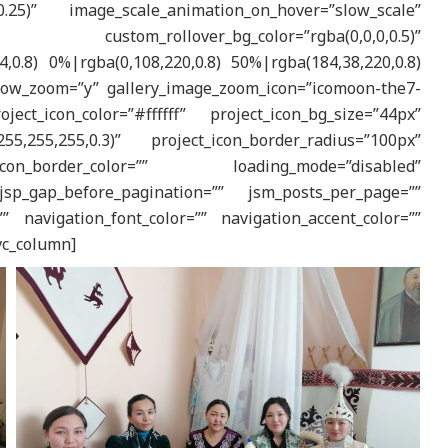
.25)” image_scale_animation_on_hover=”slow_scale”
om_rollover_bg_color=”rgba(0,0,0,0.5)”
,0.8) 0%|rgba(0,108,220,0.8) 50%|rgba(184,38,220,0.8)
how_zoom=”y” gallery_image_zoom_icon=”icomoon-the7-
ect_icon_color=”#ffffff” project_icon_bg_size=”44px”
255,255,255,0.3)” project_icon_border_radius=”100px”
icon_border_color=”” loading_mode=”disabled”
sp_gap_before_pagination=”” jsm_posts_per_page=””
” navigation_font_color=”” navigation_accent_color=””
[vc_column]