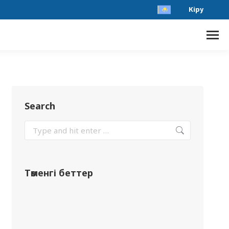
Кіру
Search
Төменгі беттер