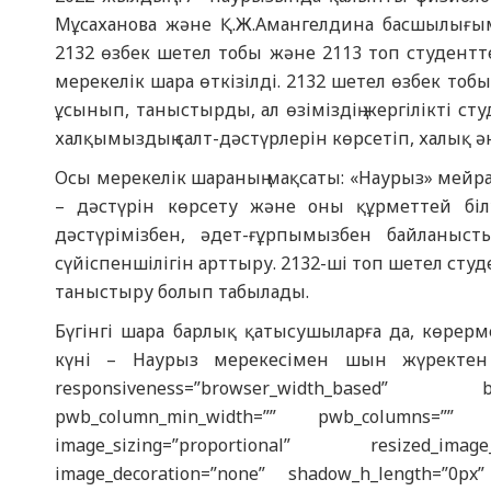
Мұсаханова және Қ.Ж.Амангелдина басшылығы
2132 өзбек шетел тобы және 2113 топ студентт
мерекелік шара өткізілді. 2132 шетел өзбек тоб
ұсынып, таныстырды, ал өзіміздің жергілікті ст
халқымыздың салт-дәстүрлерін көрсетіп, халық ә
Осы мерекелік шараның мақсаты: «Наурыз» мейра
– дәстүрін көрсету және оны құрметтей біл
дәстүрімізбен, әдет-ғұрпымызбен байланыст
сүйіспеншілігін арттыру. 2132-ші топ шетел сту
таныстыру болып табылады.
Бүгінгі шара барлық қатысушыларға да, көрерм
күні – Наурыз мерекесімен шын жүректен құ
responsiveness=”browser_width_based” bwb_co
pwb_column_min_width=”” pwb_columns=”” gap
image_sizing=”proportional” resized_imag
image_decoration=”none” shadow_h_length=”0px”