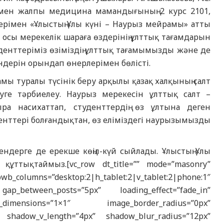
мен жалпы медицина мамандығының 2 курс 2101,
ерімен «Ұлыстың Ұлы күні – Наурыз мейрамы» атты
ы осы мерекелік шараға өздерінің ұлттық тағамдарын
уденттеріміз өзіміздің ұлттық тағамымызды және де
ндерін орындап өнерлерімен бөлісті.
мы туралы түсінік беру арқылы қазақ халқының салт
уге тәрбиелеу. Наурыз мерекесін ұлттық салт –
ыра насихаттап, студенттердің өз ұлтына деген
денттері болғандықтан, өз еліміздегі наурызымызды
ендерге де ерекше көңіл-күй сыйлады. Ұлыстың Ұлы
ттықтаймыз.[vc_row dt_title=”” mode=”masonry”
lumns=”desktop:2|h_tablet:2|v_tablet:2|phone:1″
_between_posts=”5px” loading_effect=”fade_in”
e_dimensions=”1×1″ image_border_radius=”0px”
 shadow_v_length=”4px” shadow_blur_radius=”12px”