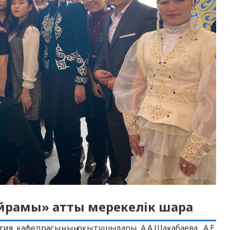
ейрамы» атты мерекелік шара
ия кафедрасының оқытушылары А.А.Шакабаева, А.Е.