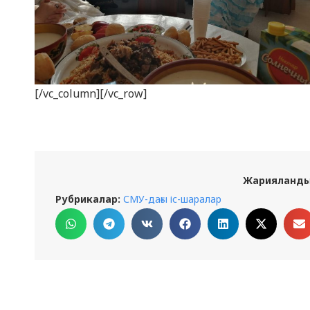
[/vc_column][/vc_row]
Жарияланды
Рубрикалар:
СМУ-дағы іс-шаралар