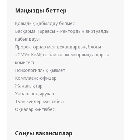
Маңызды беттер
Қоғамдық қабылдау бөлмесі
Басқарма Төрағасы – Ректордың виртуалды
қабылдауы
Проректорлар мен декандардың блогы
«СМУ» КеАҚ сыбайлас жемқорлыққа қарсы
комитеті
Психологиялық қызмет
Комплаенс-офицер
Жаңалықтар
Хабарландырулар
Туған күндер күнтізбесі
Оқиғалар күнтізбесі
Соңғы вакансиялар