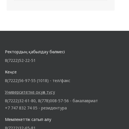
Ректордың қабылдау бөлмесі
8(7222)52-22-51
Кеңсе
8(7222)56-97-55 (1018) - тел/факс
Университетке оқуға түсу
8(7222)32-61-80, 8(778)008-57-56 - бакалавриат
+7 747 832 74 05 - резидентура
Мемлекеттік сатып алу
8(7222)32-65-81