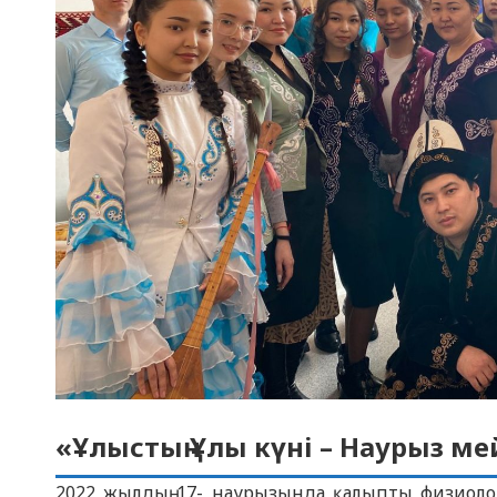
«Ұлыстың Ұлы күні – Наурыз м
2022 жылдың 17- наурызында қалыпты физиолог