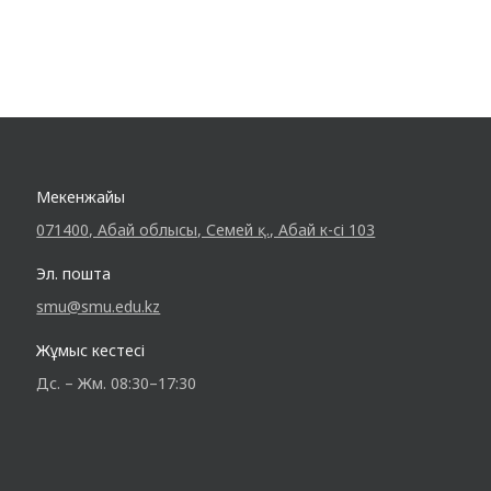
Мекенжайы
071400, Абай облысы, Семей қ., Абай к-сі 103
Эл. пошта
smu@smu.edu.kz
Жұмыс кестесі
Дс. – Жм. 08:30–17:30