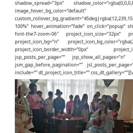
shadow_spread=”3px” shadow_color=”rgba(0,0,0,0
image_hover_bg_color=”default” cust
custom_rollover_bg_gradient=”45deg|rgba(12,239,154
100%” hover_animation=”fade” on_click=”popup” s
font-the7-zoom-06″ project_icon_size=”32px” proj
project_icon_bg=”n” project_icon_bg_color=”rgba(
project_icon_border_width=”0px” project_
jsp_posts_per_page=”” jsp_show_all_pages=”n” j
jsm_gap_before_pagination=”” jsl_posts_per_page=”
include=”” dt_project_icon_title=”” css_dt_gallery=””]