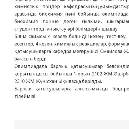
химиялық пәндер кафедрасының ұйымдастыр
арасында биохимия пәні бойынша олимпиада ө
биохимия пәніне деген ғылыми, шығарм
студенттерді анықтау әрі білімдерін шыңдау.
Білім сайысы 4 кезеңге бөлінді:1кезең – тестілеу
есептер, 4 кезең – химиялық реакциялар, формул
Қатысушыларға кафедра меңгерушісі Смаилова Ж.
бағасын берді.
Олимпиадада барлық қатысушылар белсенділ
қорытындысы бойынша 1-орын 2102 ЖМ Әшірбай
2310 ЖМ Жүнісхан Ықыласқа берілды.
Барлық қатысушыларға алғысымызды білдір
тілейміз!