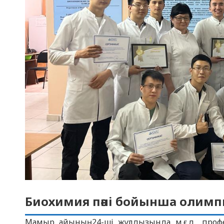
Биохимия пәні бойынша олимп
Мамыр айының 24-ші жұлдызында м.ғ.д., проф