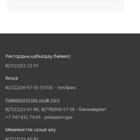
Ректордың қабылдау бөлмесі
8(7222)52-22-51
Кеңсе
8(7222)56-97-55 (1018) - тел/факс
Университетке оқуға түсу
8(7222)32-61-80, 8(778)008-57-56 - бакалавриат
+7 747 832 74 05 - резидентура
Мемлекеттік сатып алу
8(7222)32-65-81