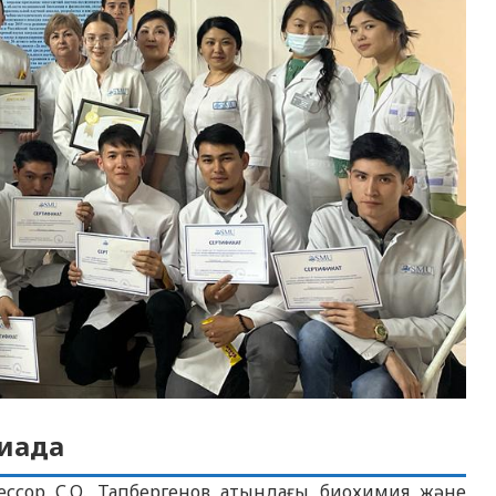
иада
ессор С.О. Тапбергенов атындағы биохимия және