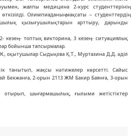
уымен, жалпы медицина 2-курс студенттерінің
ткізілді. Олимпиаданың мақсаты – студенттердің
ашылық қызығушылықтарын арттыру, дарынды
, 2- кезең – топтық викторина, 3 кезең – ситуациялық
алар бойынша тапсырмалар.
К., оқытушылар Сыдықова Қ.Т., Муртазина Д.Д. әділ
ік танытып, жақсы нәтижелер көрсетті. Сайыс
 Бекжанға, 2-орын 2113 ЖМ Бакир Баянға, 3-орын
е отырып, шығармашылық, ғылыми жетістіктер