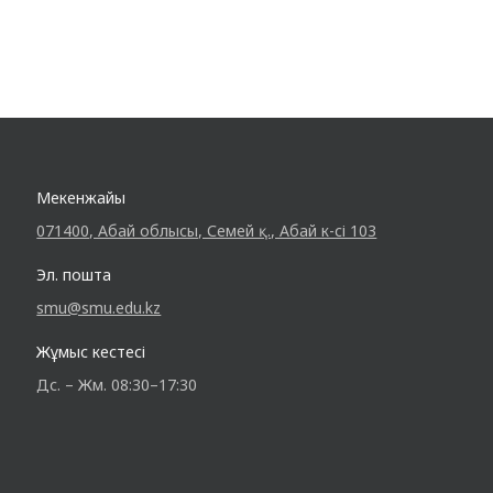
Мекенжайы
071400, Абай облысы, Семей қ., Абай к-сі 103
Эл. пошта
smu@smu.edu.kz
Жұмыс кестесі
Дс. – Жм. 08:30–17:30