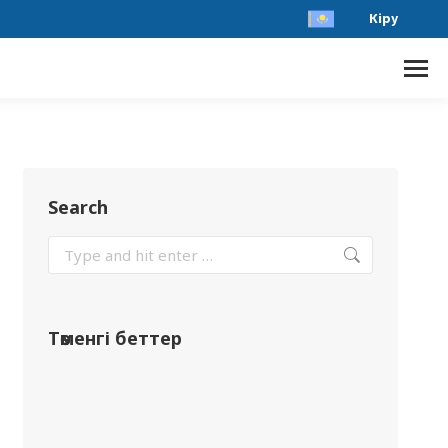
Кіру
Search
Төменгі беттер