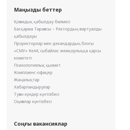
Маңызды беттер
Қоғамдық қабылдау бөлмесі
Басқарма Төрағасы – Ректордың виртуалды
қабылдауы
Проректорлар мен декандардың блогы
«СМУ» КеАҚ сыбайлас жемқорлыққа қарсы
комитеті
Психологиялық қызмет
Комплаенс-офицер
Жаңалықтар
Хабарландырулар
Туған күндер күнтізбесі
Оқиғалар күнтізбесі
Соңғы вакансиялар