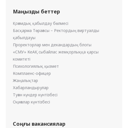
Маңызды беттер
Қоғамдық қабылдау бөлмесі
Басқарма Төрағасы – Ректордың виртуалды
қабылдауы
Проректорлар мен декандардың блогы
«СМУ» КеАҚ сыбайлас жемқорлыққа қарсы
комитеті
Психологиялық қызмет
Комплаенс-офицер
Жаңалықтар
Хабарландырулар
Туған күндер күнтізбесі
Оқиғалар күнтізбесі
Соңғы вакансиялар