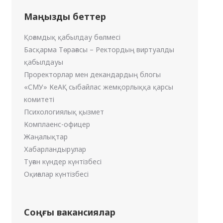
Маңызды беттер
Қоғамдық қабылдау бөлмесі
Басқарма Төрағасы – Ректордың виртуалды
қабылдауы
Проректорлар мен декандардың блогы
«СМУ» КеАҚ сыбайлас жемқорлыққа қарсы
комитеті
Психологиялық қызмет
Комплаенс-офицер
Жаңалықтар
Хабарландырулар
Туған күндер күнтізбесі
Оқиғалар күнтізбесі
Соңғы вакансиялар