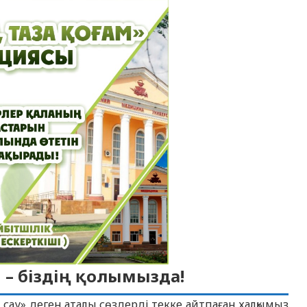
 – біздің қолымызда!
ы сау» деген аталы сөздерді текке айтпаған халқымыз