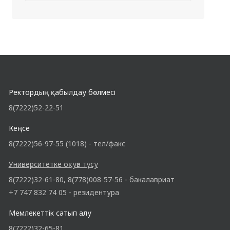
Ректордың қабылдау бөлмесі
8(7222)52-22-51
Кеңсе
8(7222)56-97-55 (1018) - тел/факс
Университетке оқуға түсу
8(7222)32-61-80, 8(778)008-57-56 - бакалавриат
+7 747 832 74 05 - резидентура
Мемлекеттік сатып алу
8(7222)32-65-81