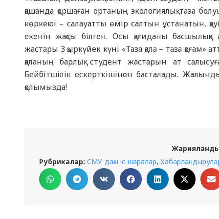
қашанда қоршаған ортаның экологиялық таза болу
көркеюі – салауатты өмір салтын ұстанатын, қау
екенін жақсы білген. Осы қағиданы басшылыққ
жастары 3 қыркүйек күні «Таза қала – таза қоғам
қаланың барлық студент жастарын ат салысуғ
Бейбітшілік ескерткішінен басталады. Жалынд
қолымызда!
Жарияланды
,
Рубрикалар:
СМУ-дағы іс-шаралар
Хабарландырула