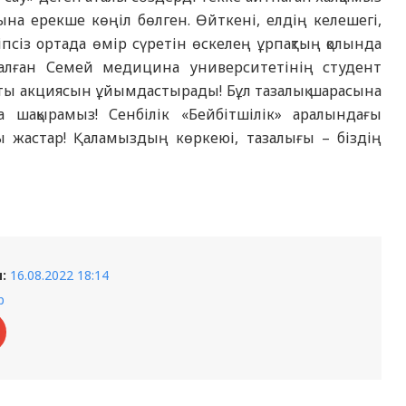
ына ерекше көңіл бөлген. Өйткені, елдің келешегі,
іпсіз ортада өмір сүретін өскелең ұрпақтың қолында
а алған Семей медицина университетінің студент
» атты акциясын ұйымдастырады! Бұл тазалық шарасына
а шақырамыз! Сенбілік «Бейбітшілік» аралындағы
ы жастар! Қаламыздың көркеюі, тазалығы – біздің
:
16.08.2022 18:14
р