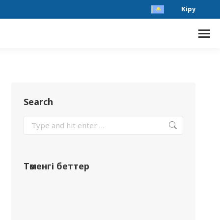
Кіру
Search
Төменгі беттер