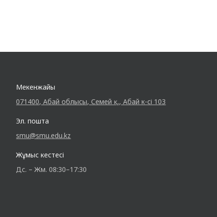
Мекенжайы
071400, Абай облысы, Семей қ., Абай к-сі 103
Эл. пошта
smu@smu.edu.kz
Жұмыс кестесі
Дс. – Жм. 08:30–17:30