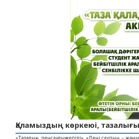
Қаламыздың көркеюі, тазалығы
«Тазалық – денсаулық кепілі», «Дені саудың – жан