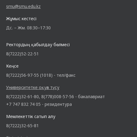
smu@smu.edu.kz
Жұмыс кестесі
Дс. – Жм. 08:30–17:30
Ректордың қабылдау бөлмесі
8(7222)52-22-51
Кеңсе
8(7222)56-97-55 (1018) - тел/факс
Университетке оқуға түсу
8(7222)32-61-80, 8(778)008-57-56 - бакалавриат
+7 747 832 74 05 - резидентура
Мемлекеттік сатып алу
8(7222)32-65-81