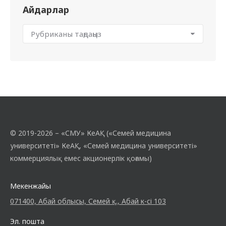
Айдарлар
© 2019-2026 – «СМУ» КеАҚ («Семей медицина
университеті» КеАҚ, «Семей медицина университеті»
коммерциялық емес акционерлік қоғамы)
Мекенжайы
071400, Абай облысы, Семей қ., Абай к-сі 103
Эл. пошта