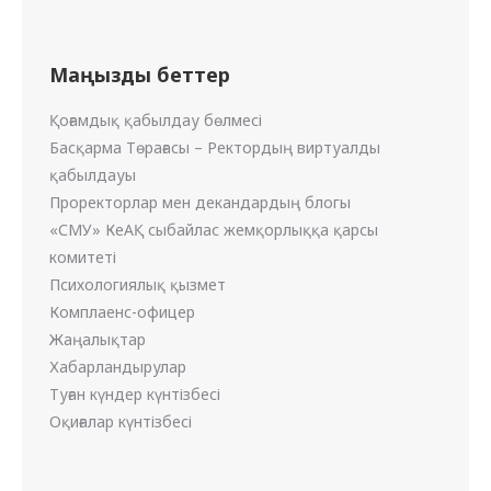
Маңызды беттер
Қоғамдық қабылдау бөлмесі
Басқарма Төрағасы – Ректордың виртуалды
қабылдауы
Проректорлар мен декандардың блогы
«СМУ» КеАҚ сыбайлас жемқорлыққа қарсы
комитеті
Психологиялық қызмет
Комплаенс-офицер
Жаңалықтар
Хабарландырулар
Туған күндер күнтізбесі
Оқиғалар күнтізбесі