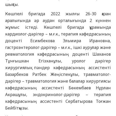
шықты.
Көшпелі бригада 2022 жылғы 26-30 қазан
аралығында әр аудан орталығында 2 күннен
жұмыс істеді. Көшпелі бригада құрамында
кардиолог-дәрігер – м.ғ.к., терапия кафедрасының
доценті Есимбекова Эльмира Ирановна,
гастроэнтеролог-дәрігер – м.ғ.к., ішкі аурулар және
ревматология кафедрасының доценті Шаханов
Тұнғышхан Егізханұлы, уролог дәрігер
хирургиялық пәндер кафедрасының ассистенті
Базарбеков Ратбек Жеңіспекұлы, травматолог-
дәрігер – травматология және балалар хирургиясы
кафедрасының ассистенті Бөкембаев Нұрлан
Акрашұлы, эндокринолог-дәрігер – терапия
кафедрасының ассистенті Сербатырова Тоғжан
Бейбітқызы.