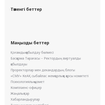
Төменгі беттер
Маңызды беттер
Қоғамдық қабылдау бөлмесі
Басқарма Төрағасы – Ректордың виртуалды
қабылдауы
Проректорлар мен декандардың блогы
«СМУ» КеАҚ сыбайлас жемқорлыққа қарсы комитеті
Психологиялық қызмет
Комплаенс-офицер
Жаңалықтар
Хабарландырулар