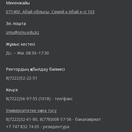
Мекенжайы
071400, Абай облысы, Семей қ., Абай к-сі 103
Эл. пошта
smu@smu.edu.kz
Жұмыс кестесі
Дс. – Жм. 08:30–17:30
Ректордың қабылдау бөлмесі
8(7222)52-22-51
Кеңсе
8(7222)56-97-55 (1018) - тел/факс
Университетке оқуға түсу
8(7222)32-61-80, 8(778)008-57-56 - бакалавриат
+7 747 832 74 05 - резидентура