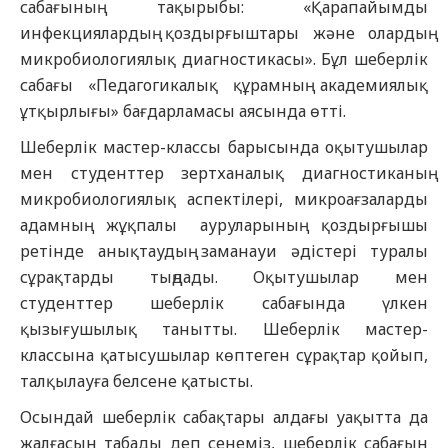
сабағының тақырыбы: «Қарапайымды
инфекциялардың қоздырғыштары және олардың
микробиологиялық диагностикасы». Бұл шеберлік
сабағы «Педагогикалық құрамның академиялық
ұтқырлығы» бағдарламасы аясында өтті.
Шеберлік мастер-классы барысында оқытушылар
мен студенттер зертханалық диагностиканың
микробиологиялық аспектілері, микроағзаларды
адамның жұқпалы ауруларының қоздырғышы
ретінде анықтаудың заманауи әдістері туралы
сұрақтарды тыңдады. Оқытушылар мен
студенттер шеберлік сабағында үлкен
қызығушылық танытты. Шеберлік мастер-
классына қатысушылар көптеген сұрақтар қойып,
талқылауға белсене қатысты.
Осындай шеберлік сабақтары алдағы уақытта да
жалғасын табады деп сенеміз, шеберлік сабағын