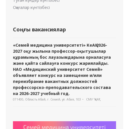
Туған күндер күнтізбесі
Оқиғалар күнтізбесі
Соңғы вакансиялар
«Семей медицина университеті» КеАҚ 2026-
2027 оқу жылына профессор-оқытушылар
құрамының бос лауазымдарына орналасуға
және қайта сайлауға конкурс жариялайды.
НАО «Медицинский университет Семей»
объявляет конкурс на замещение и/или
переизбрание вакантных должностей
профессорско-преподавательского состава
на 2026-2027 учебный год.
071400, Область Абай, г. Семей, ул. Абая, 103
СМУ "ҚеАҚ"