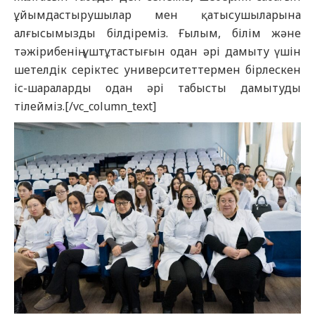
ұйымдастырушылар мен қатысушыларына
алғысымызды білдіреміз. Ғылым, білім және
тәжірибенің үштұтастығын одан әрі дамыту үшін
шетелдік серіктес университеттермен бірлескен
іс-шараларды одан әрі табысты дамытуды
тілейміз.[/vc_column_text]