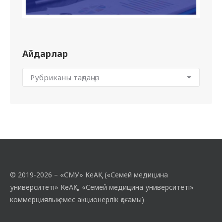
Айдарлар
© 2019-2026 – «СМУ» КеАҚ («Семей медицина
университеті» КеАҚ, «Семей медицина университеті»
коммерциялық емес акционерлік қоғамы)