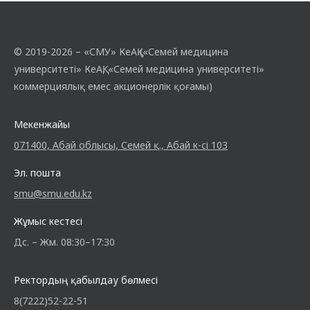
© 2019-2026 – «СМУ» КеАҚ («Семей медицина
университеті» КеАҚ, «Семей медицина университеті»
коммерциялық емес акционерлік қоғамы)
Мекенжайы
071400, Абай облысы, Семей қ., Абай к-сі 103
Эл. пошта
smu@smu.edu.kz
Жұмыс кестесі
Дс. – Жм. 08:30–17:30
Ректордың қабылдау бөлмесі
8(7222)52-22-51