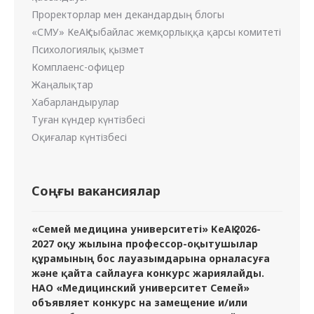
Проректорлар мен декандардың блогы
«СМУ» КеАҚ сыбайлас жемқорлыққа қарсы комитеті
Психологиялық қызмет
Комплаенс-офицер
Жаңалықтар
Хабарландырулар
Туған күндер күнтізбесі
Оқиғалар күнтізбесі
Соңғы вакансиялар
«Семей медицина университеті» КеАҚ 2026-
2027 оқу жылына профессор-оқытушылар
құрамының бос лауазымдарына орналасуға
және қайта сайлауға конкурс жариялайды.
НАО «Медицинский университет Семей»
объявляет конкурс на замещение и/или