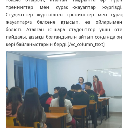
тренингтер мен сұрақ -жауаптар жүргізді.
Студенттер жүргізілген тренингтер мен сұрақ-
жауаптарға белсене қатысып, өз ойларымен
бөлісті. Аталған іс-шара студенттер үшін өте
пайдалы, қызықты болғандығын айтып соңында оң
кері байланыстарын берді.[/vc_column_text]