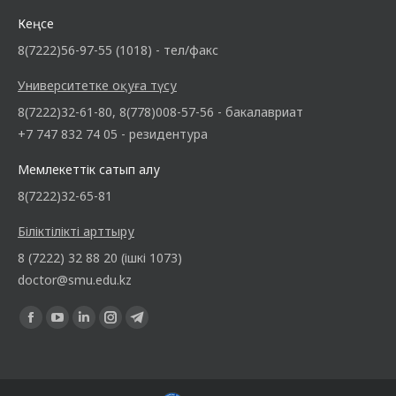
Кеңсе
8(7222)56-97-55 (1018) - тел/факс
Университетке оқуға түсу
8(7222)32-61-80, 8(778)008-57-56 - бакалавриат
+7 747 832 74 05 - резидентура
Мемлекеттік сатып алу
8(7222)32-65-81
Біліктілікті арттыру
8 (7222) 32 88 20 (ішкі 1073)
doctor@smu.edu.kz
Find us on: