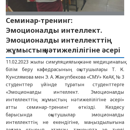
Семинар-тренинг:
Эмоционалды интеллект.
Эмоционалды интеллекттің
жұмыстың нәтижелілігіне әсері
11.02.2023 жылы симуляциялық және медициналық
білім беру кафедрасының оқытушылары Т. К.
Кунслямова мен Э. А. Жакупбекова «СМУ» КеАҚ № 3
студенттер үйінде тұратын студенттерге
«Эмоционалды интеллект. Эмоционалды
интеллекттің жұмыстың нәтижелілігіне әсері»
атты семинар-тренинг өткізді. Кездесу
барысында оқытушылар эмоционалды
интеллекттің не екендігіне, маңыздылығына
тоқтала отырып, аталған тақырыпта әр түрлі