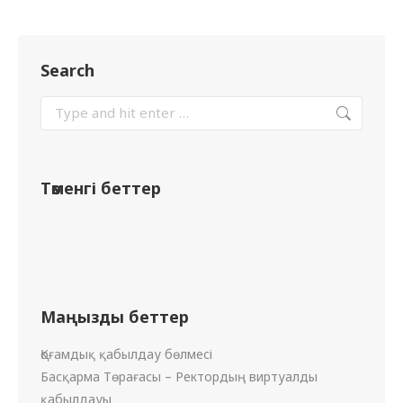
Search
Төменгі беттер
Маңызды беттер
Қоғамдық қабылдау бөлмесі
Басқарма Төрағасы – Ректордың виртуалды
қабылдауы