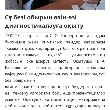
Сүт безі обырын өзін-өзі
диагностикалауға оқыту
13.02.23 ж. профессор С. О. Тапбергенов атындағы
биохимия жəне химиялық пəндер кафедрасы
“Қазақстандық жастарда сүт безі обырын өзін-өзі
диагностикалауға оқыту” университетінің
жобасын іске асыруға қатысты. Оқытушы Н. А.
Балашкевич (жалпы дəрігерлік практика
кафедрасы) эпидемиология, қауіп факторлары, сүт
безі обырының
клиникалық белгілері жəне сүт бездерінің өзін-
өзі тексеру алгоритмі бойынша презентациялар
ұсынды. Оқытушылар презентация материалына
дейін жəне одан кейін тест сұрақтарына жауап