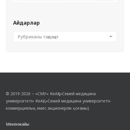
Айдарлар
© 2019-2026 – «СМУ» КеАҚ («Семей медицина
университеті» КеАҚ, «Семей медицина университеті»
коммерциялық емес акционерлік қоғамы)
Мекенжайы