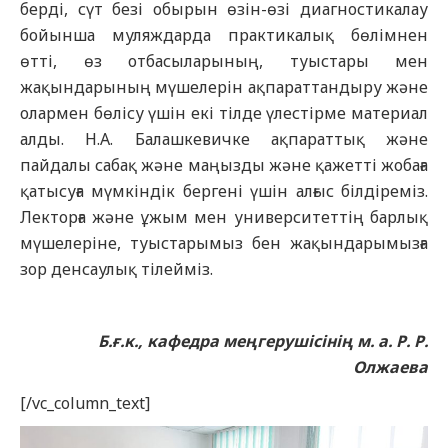
берді, сүт безі обырын өзін-өзі диагностикалау
бойынша муляждарда практикалық бөлімнен
өтті, өз отбасыларының, туыстары мен
жақындарының мүшелерін ақпараттандыру жəне
олармен бөлісу үшін екі тілде үлестірме материал
алды. Н.А. Балашкевичке ақпараттық жəне
пайдалы сабақ жəне маңызды жəне қажетті жобаға
қатысуға мүмкіндік бергені үшін алғыс білдіреміз.
Лекторға жəне ұжым мен университеттің барлық
мүшелеріне, туыстарымыз бен жақындарымызға
зор денсаулық тілейміз.
Б.ғ.к., кафедра меңгерушісінің м. а. Р. Р.
Олжаева
[/vc_column_text]