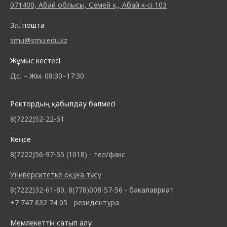
071400, Абай облысы, Семей қ., Абай к-сі 103
Эл. пошта
smu@smu.edu.kz
Жұмыс кестесі
Дс. – Жм. 08:30–17:30
Ректордың қабылдау бөлмесі
8(7222)52-22-51
Кеңсе
8(7222)56-97-55 (1018) - тел/факс
Университетке оқуға түсу
8(7222)32-61-80, 8(778)008-57-56 - бакалавриат
+7 747 832 74 05 - резидентура
Мемлекеттік сатып алу