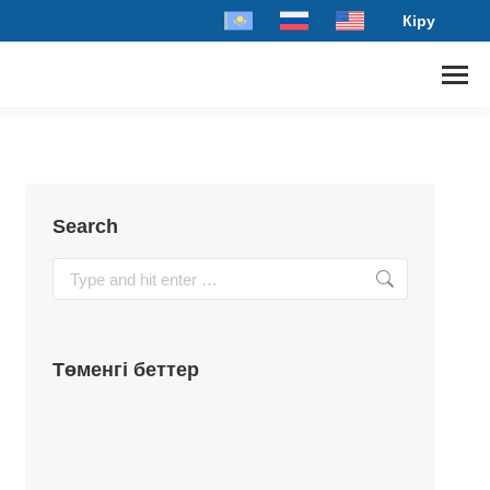
Кіру
Search
Төменгі беттер