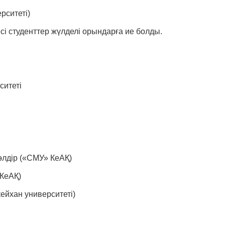
рситеті)
 студенттер жүлделі орындарға ие болды.
ситеті
лдір («СМУ» КеАҚ)
КеАҚ)
йхан университеті)