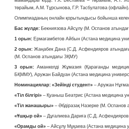
мамандары кірді: Г.К. Беспаева – төрайым, А.Т. Жа
төрайым, А.М. Тұрсынова, Г.Р. Тасбулатова (офлайн)
Олимпиаданың онлайн қорытындысы бойынша келесі 
Бас жүлде:
Бекниязова Айсұлу (М. Оспанов атында
1 орын:
Ермағамбетов Айбын (Астана медицина унив
2 орын:
Жаңабек Дана (С.Д. Асфендияров атындағы 
(М. Оспанов атындағы ЗҚМУ)
3 орын:
Аманкелді Жұмазия (Қарағанды медицин
БҚММУ), Аружан Байдуан (Астана медицина универси
Номинациялар:
«Зейінді студент»
– Аружан Нұғман
«Тіл білгірі»
– Қуаныш Беатрис (Астана медицина ун
«Тіл жанашыры»
– Әбдіразақ Назерке (М. Оспанов
«Ұшқыр ой»
– Дұғалиева Дариға (С.Д. Асфендияров 
«Орамды ой»
– Айсұлу Мұқаева (Астана медицина у