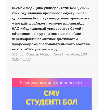
«Семей медицина университеті» КеАҚ 2026-
2027 оқу жылына профессор-оқытушылар
құрамының бос лауазымдарына орналасуға
және қайта сайлауға конкурс жариялайды.
НАО «Медицинский университет Семей»
объявляет конкурс на замещение и/или
переизбрание вакантных должностей
профессорско-преподавательского состава
на 2026-2027 учебный год.
071400, Область Абай, г. Семей, ул. Абая, 103
СМУ "ҚеАҚ"