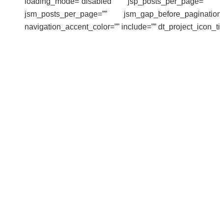
loading_mode=”disabled” jsp_posts_per_page=”” j
jsm_posts_per_page=”” jsm_gap_before_pagination
navigation_accent_color=”” include=”” dt_project_icon_ti