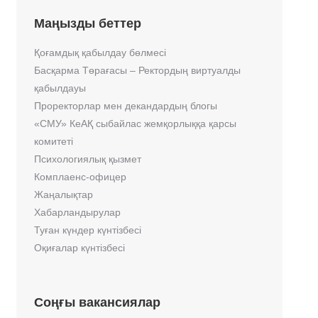
Маңызды беттер
Қоғамдық қабылдау бөлмесі
Басқарма Төрағасы – Ректордың виртуалды
қабылдауы
Проректорлар мен декандардың блогы
«СМУ» КеАҚ сыбайлас жемқорлыққа қарсы
комитеті
Психологиялық қызмет
Комплаенс-офицер
Жаңалықтар
Хабарландырулар
Туған күндер күнтізбесі
Оқиғалар күнтізбесі
Соңғы вакансиялар