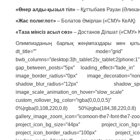
«Өнер алды-қызыл тіл»
– Құттыбаев Рауан (Әлихан
«Жас полиглот»
– Болатов Әмірлан («СМУ» КеАҚ)
«Таза мінсіз асыл сөз»
– Достанов Ділшат («СМУ» 
Олимпиаданың барлық жеңімпаздары мен қатыс
dt_title=”” mode=”grid” respo
bwb_columns=”desktop:3|h_tablet:2|v_tablet:2
gap_between_posts=”5px” loading_effect=”fade_in” 
image_border_radius=”0px” image_decoration=”n
shadow_blur_radius=”12px” shadow_spre
image_scale_animation_on_hover=”slo
custom_rollover_bg_color=”rgba(0,0,0,0.5)” cust
0%|rgba(0,108,220,0.8) 50%|rgba(184,38,220,
gallery_image_zoom_icon=”icomoon-the7-font-the7-zoom-
project_icon_bg_size=”44px” project_icon_bg=”
project_icon_border_radius=”100px” project_ico