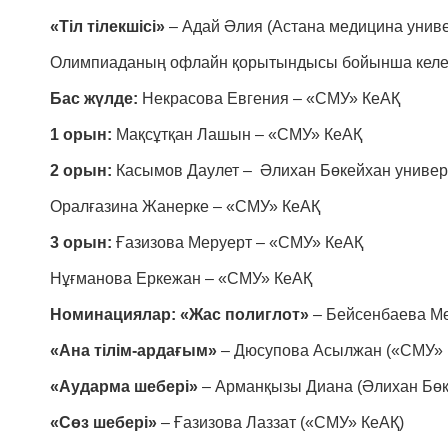
«Тіл тілекшісі»
– Адай Әлия (Астана медицина униве
Олимпиаданың офлайн қорытындысы бойынша келесі
Бас жүлде:
Некрасова Евгения – «СМУ» КеАҚ
1 орын:
Мақсұтқан Лашын – «СМУ» КеАҚ
2 орын:
Касымов Даулет – Әлихан Бөкейхан универ
Оралғазина Жанерке – «СМУ» КеАҚ
3 орын:
Ғазизова Меруерт – «СМУ» КеАҚ
Нұғманова Еркежан – «СМУ» КеАҚ
Номинациялар:
«Жас полиглот»
– Бейсенбаева Мө
«Ана тілім-ардағым»
– Дюсупова Асылжан («СМУ» 
«Аударма шебері»
– Арманқызы Диана (Әлихан Бөке
«Сөз шебері»
– Ғазизова Лаззат («СМУ» КеАҚ)