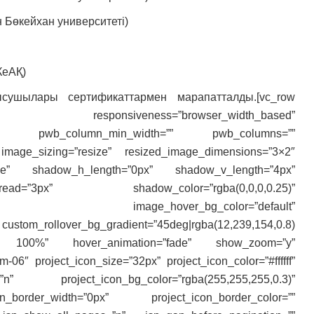
 Бөкейхан университеті)
КеАҚ)
ушылары сертификаттармен марапатталды.[vc_row
nsiveness=”browser_width_based”
|phone:1″ pwb_column_min_width=”” pwb_columns=””
image_sizing=”resize” resized_image_dimensions=”3×2″
one” shadow_h_length=”0px” shadow_v_length=”4px”
ad=”3px” shadow_color=”rgba(0,0,0,0.25)”
w_scale” image_hover_bg_color=”default”
om_rollover_bg_gradient=”45deg|rgba(12,239,154,0.8)
0.8) 100%” hover_animation=”fade” show_zoom=”y”
06″ project_icon_size=”32px” project_icon_color=”#ffffff”
n” project_icon_bg_color=”rgba(255,255,255,0.3)”
n_border_width=”0px” project_icon_border_color=””