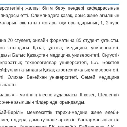
рситетінің жалпы білім беру пәндері кафедрасының
иадасы өтті. Олимпиадаға қазақ, орыс және ағылшын
ламаларын оқытатын жоғары оқу орындарының 1, 2 курс
а 70 студент, онлайн форматына 85 студент қатысты.
ов атындағы Қазақ ұлттық медицина университеті,
ндағы Батыс Қазақстан медицина университеті, Оңтүстік
параттық технологиялар университеті, Е.А. Бөкетов
Сейфуллин атындағы Қазақ агротехникалық университеті,
і, Әлихан Бөкейхан университеті, Семей медицина
сынасты.
машы» – мәтіннің ілеспе аудармасы. II кезең. Шешендік
ыс және ағылшын тілдерінде орындалды.
й-Бөрілі» мемлекеттік тарихи-мәдени және әдеби-
т, тілдерді дамыту және архив ісі басқармасының тіл