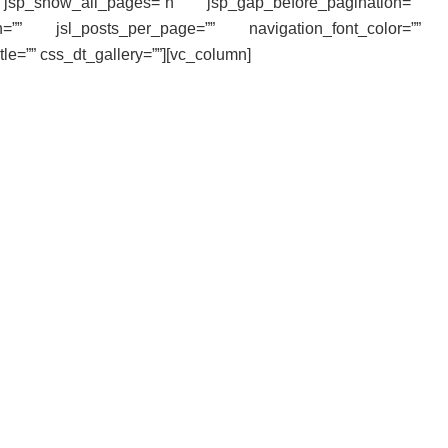
sp_show_all_pages=”n” jsp_gap_before_pagination=””
=”” jsl_posts_per_page=”” navigation_font_color=””
tle=”” css_dt_gallery=””][vc_column]