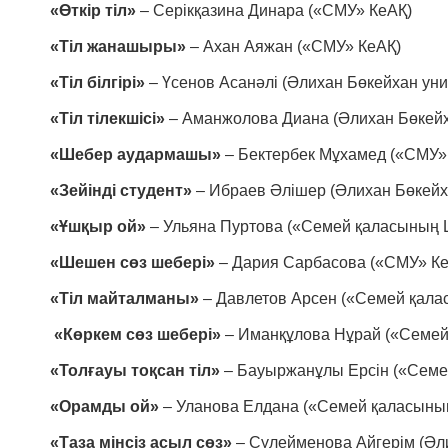
«Өткір тіл»
– Серікқазина Динара («СМУ» КеАҚ)
«Тіл жанашыры»
– Ахан Аяжан («СМУ» КеАҚ)
«Тіл білгірі»
– Үсенов Асанәлі (Әлихан Бөкейхан уни
«Тіл тілекшісі»
– Аманжолова Диана (Әлихан Бөкейх
«Шебер аудармашы»
– Бектербек Мұхамед («СМУ»
«Зейінді студент»
– Ибраев Әлішер (Әлихан Бөкейха
«Ұшқыр ой»
– Ульяна Пуртова («Семей қаласының Ш
«Шешен сөз шебері»
– Дария Сарбасова («СМУ» К
«Тіл майталманы»
– Давлетов Арсен («Семей қала
«Көркем сөз шебері»
– Иманқұлова Нұрай («Семей
«Толғауы тоқсан тіл»
– Бауыржанұлы Ерсін («Семе
«Орамды ой»
– Уланова Елдана («Семей қаласының
«Таза мінсіз асыл сөз»
– Сүлейменова Айгерім (Әли