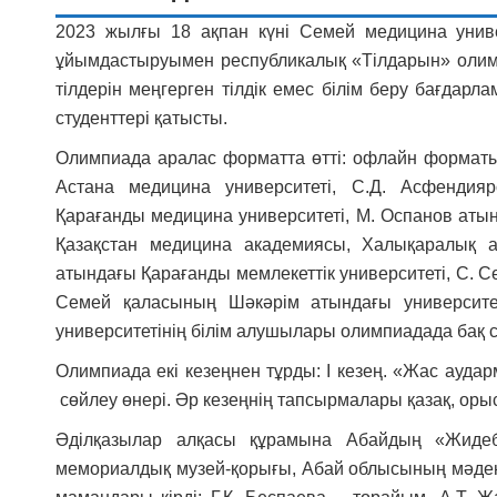
2023 жылғы 18 ақпан күні Семей медицина униве
ұйымдастыруымен республикалық «Тілдарын» олимп
тілдерін меңгерген тілдік емес білім беру бағдар
студенттері қатысты.
Олимпиада аралас форматта өтті: офлайн форматын
Астана медицина университеті, С.Д. Асфендияр
Қарағанды ​​медицина университеті, М. Оспанов аты
Қазақстан медицина академиясы, Халықаралық ақ
атындағы Қарағанды ​​мемлекеттік университеті, С. 
Семей қаласының Шәкәрім атындағы университет
университетінің білім алушылары олимпиадада бақ 
Олимпиада екі кезеңнен тұрды: I кезең. «Жас аудар
сөйлеу өнері. Әр кезеңнің тапсырмалары қазақ, ор
Әділқазылар алқасы құрамына Абайдың «Жидеба
мемориалдық музей-қорығы, Абай облысының мәдение