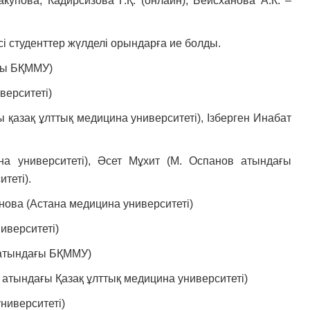
купова, Кадирсизова Г.Қ. (онлайн), Бейсханова А.К. –
.
студенттер жүлделі орындарға ие болды.
ғы БҚММУ)
ерситеті)
қазақ ұлттық медицина университеті), Ізберген Инабат
а университеті), Әсет Мұхит (М. Оспанов атындағы
теті).
ова (Астана медицина университеті)
иверситеті)
 атындағы БҚММУ)
атындағы Қазақ ұлттық медицина университеті)
ниверситеті)