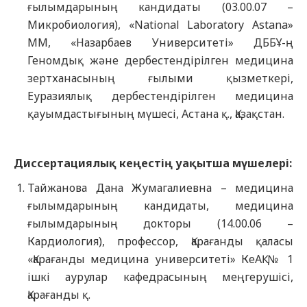
ғылымдарының кандидаты (03.00.07 –
Микробиология), «National Laboratory Astana»
ММ, «Назарбаев Университеті» ДББҰ-ң
Геномдық және дербестендірілген медицина
зертханасының ғылыми қызметкері,
Еуразиялық дербестендірілген медицина
қауымдастығының мүшесі, Астана қ., Қазақстан.
Диссертациялық кеңестің уақытша мүшелері:
Тайжанова Дана Жумагалиевна – медицина
ғылымдарының кандидаты, медицина
ғылымдарының докторы (14.00.06 –
Кардиология), профессор, Қарағанды қаласы
«Қарағанды медицина университеті» КеАҚ № 1
ішкі аурулар кафедрасының меңгерушісі,
Қарағанды қ.