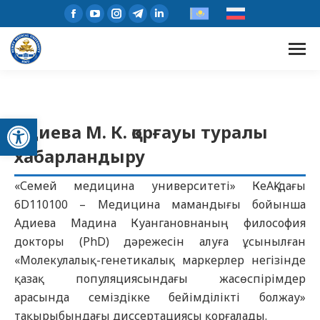
Open toolbar
Адиева М. К. қорғауы туралы
хабарландыру
«Семей медицина университеті» КеАҚ-дағы
6D110100 – Медицина мамандығы бойынша
Адиева Мадина Куангановнаның философия
докторы (PhD) дәрежесін алуға ұсынылған
«Молекулалық-генетикалық маркерлер негізінде
қазақ популяциясындағы жасөспірімдер
арасында семіздікке бейімділікті болжау»
тақырыбындағы диссертациясы қорғалады.