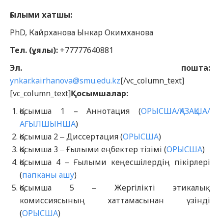
Ғылыми хатшы:
PhD, Кайрханова Ынкар Окимханова
Тел. (ұялы):
+77777640881
Эл. пошта:
ynkar.kairhanova@smu.edu.kz
[/vc_column_text]
[vc_column_text]
Қосымшалар:
Қосымша 1 – Аннотация (
ОРЫСША/ҚАЗАҚША/
АҒЫЛШЫНША
)
Қосымша 2 ‒ Диссертация (
ОРЫСША
)
Қосымша 3 ‒ Ғылыми еңбектер тізімі (
ОРЫСША
)
Қосымша 4 ‒ Ғылыми кеңесшілердің пікірлері
(
папканы ашу
)
Қосымша 5 ‒ Жергілікті этикалық
комиссиясының хаттамасынан үзінді
(
ОРЫСША
)