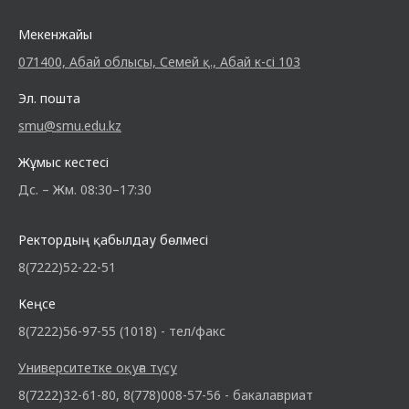
Мекенжайы
071400, Абай облысы, Семей қ., Абай к-сі 103
Эл. пошта
smu@smu.edu.kz
Жұмыс кестесі
Дс. – Жм. 08:30–17:30
Ректордың қабылдау бөлмесі
8(7222)52-22-51
Кеңсе
8(7222)56-97-55 (1018) - тел/факс
Университетке оқуға түсу
8(7222)32-61-80, 8(778)008-57-56 - бакалавриат