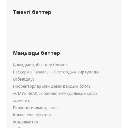
Төменгі беттер
Маңызды беттер
Қоғамдық қабылдау бөлмесі
Басқарма Төрағасы – Ректордың виртуалды
қабылдауы
Проректорлар мен декандардың блогы
«СМУ» КеАҚ сыбайлас жемқорлыққа қарсы
комитеті
Психологиялық қызмет
Комплаенс-офицер
Жаңалықтар