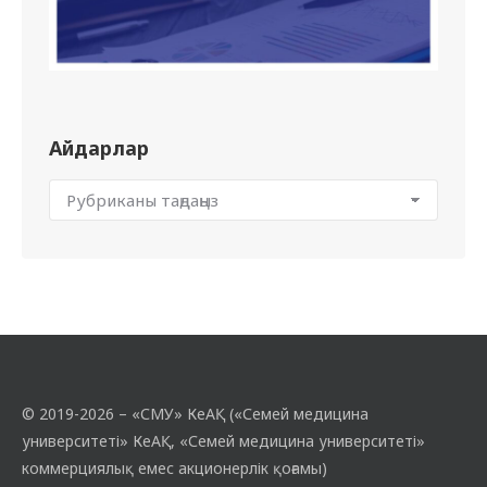
Айдарлар
© 2019-2026 – «СМУ» КеАҚ («Семей медицина
университеті» КеАҚ, «Семей медицина университеті»
коммерциялық емес акционерлік қоғамы)