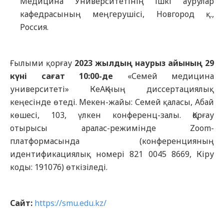
Медицина Университетінің ішкі аурулар
кафедрасының меңгерушісі, Новгород қ.,
Россия.
Ғылыми қорғау
2023 жылдың наурыз айының 29
күні сағат 10:00-де
«Семей медицина
университеті» КеАҚ-ның диссертациялық
кеңесінде өтеді. Мекен-жайы: Семей қаласы, Абай
көшесі, 103, үлкен конференц-залы. Қорғау
отырысы аралас-режимінде Zoom-
платформасында (конференцияның
идентификациялық номері 821 0045 8669, Кіру
коды: 191076) өткізіледі.
Сайт:
https://smu.edu.kz/