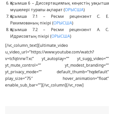
Қосымша 6 – Диссертациялық кеңестің уақытша
мүшелері туралы ақпарат (
ОРЫСША
)
Қосымша 7.1 – Ресми рецензент С. Е.
Рахимованың пікірі (
ОРЫСША
)
Қосымша 7.2 – Ресми рецензент А. С.
Идрисовтың пікірі (
ОРЫСША
)
[/vc_column_text][ultimate_video
u_video_url=”https://www.youtube.com/watch?
v=tcfqtnrwTxc” yt_autoplay=”” yt_sugg_video=””
yt_mute_control=”” yt_modest_branding=””
yt_privacy_mode=”” default_thumb=”hqdefault”
play_size=”75″ hover_animation=”float”
enable_sub_bar=””][/vc_column][/vc_row]