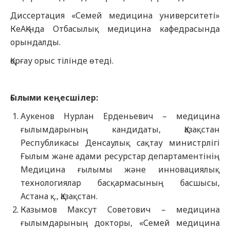
Диссертация «Семей медицина университеті»
КеАҚ-нда Отбасылық медицина кафедрасында
орындалды.
Қорғау орыс тілінде өтеді.
Ғылыми кеңесшілер:
Аукенов Нурлан Ерденьевич – медицина
ғылымдарының кандидаты, Қазақстан
Республикасы Денсаулық сақтау министрлігі
Ғылым және адами ресурстар департаментінің
Медицина ғылымы және инновациялық
технологиялар басқармасының басшысы,
Астана қ., Қазақстан.
Казымов Максут Советович – медицина
ғылымдарының докторы, «Семей медицина