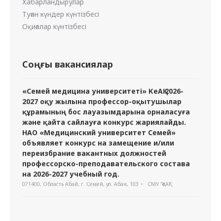
Хабарландырулар
Туған күндер күнтізбесі
Оқиғалар күнтізбесі
Соңғы вакансиялар
«Семей медицина университеті» КеАҚ 2026-
2027 оқу жылына профессор-оқытушылар
құрамының бос лауазымдарына орналасуға
және қайта сайлауға конкурс жариялайды.
НАО «Медицинский университет Семей»
объявляет конкурс на замещение и/или
переизбрание вакантных должностей
профессорско-преподавательского состава
на 2026-2027 учебный год.
071400, Область Абай, г. Семей, ул. Абая, 103
СМУ "ҚеАҚ"