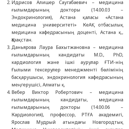
Идрисов Алишер Саугабаевич – медицина
ғылымдарының докторы (14.00.03 –
Эндокринология), Астана қаласы «Астана
медицина университеті» КеАҚ отбасылық
медицина кафедрасының доценті, Астана қ.,
Қазақстан.
Даньярова Лаура Бахытжановна – медицина
ғылымдарының кандидаты M.D., PhD,
кардиология және ішкі аурулар ҒТИ-нің
Ғылыми тексерулер менеджменті бөлімінің
басқарушысы, эндокринология кафедрасының
меңгерушісі, Алматы қ.
Вебер Виктор Робертович – медицина
ғылымдарының кандидаты, медицина
ғылымдарының докторы (14.00.06 –
Кардиология), профессор, РТҒА академигі,
Ярослав Мудрый атындағы Новгородтық