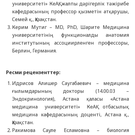
университеті» КеАҚ, жалпы дәрігерлік тәжірибе
кафедрасының профессор қызметін атқарушы,
Семей қ., Қазақстан.
Керим Мутиг – MD, PhD, Шарите Медицина
университетінің функционалды анатомия
институтының ассоциирленген профессоры,
Берлин, Германия.
Ресми рецензенттер:
Идрисов Алишер Саугабаевич – медицина
ғылымдарының докторы (14.00.03 –
Эндокринология), Астана қаласы «Астана
медицина университеті» КеАҚ отбасылық
медицина кафедрасының доценті, Астана қ.,
Қазақстан.
Рахимова Сауле Есламовна – биология