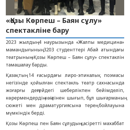
«Қозы Көрпеш – Баян сұлу»
спектакліне бару
2023 жылдың 4 наурызында «Жалпы медицина»
мамандығының 3203 студенттері Абай атындағы
театрының «Қозы Көрпеш – Баян сұлу» спектаклін
тамашалау барды.
Қазақтың 14 ғасырдағы лиро-эпикалық поэмасы
негізінде қойылған спектакль театр сахнасында
жоғарғы деңгейдегі шеберлікпен бейімделіп,
көрермендердің көңілінен шығып, бұл шығарманың
сюжеті мен драматургиясына терең бойлауына
мүмкіндік берді.
Қозы Көрпеш пен Баян сұлудың қасіретті махаббат