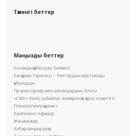
Төменгі беттер
Маңызды беттер
Қоғамдық қабылдау бөлмесі
Басқарма Төрағасы – Ректордың виртуалды
қабылдауы
Проректорлар мен декандардың блогы
«СМУ» КеАҚ сыбайлас жемқорлыққа қарсы комитеті
Психологиялық қызмет
Комплаенс-офицер
Жаңалықтар
Хабарландырулар