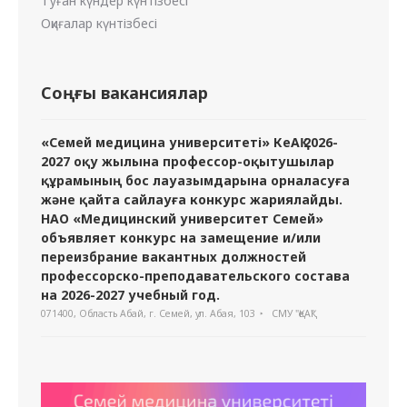
Туған күндер күнтізбесі
Оқиғалар күнтізбесі
Соңғы вакансиялар
«Семей медицина университеті» КеАҚ 2026-
2027 оқу жылына профессор-оқытушылар
құрамының бос лауазымдарына орналасуға
және қайта сайлауға конкурс жариялайды.
НАО «Медицинский университет Семей»
объявляет конкурс на замещение и/или
переизбрание вакантных должностей
профессорско-преподавательского состава
на 2026-2027 учебный год.
071400, Область Абай, г. Семей, ул. Абая, 103
СМУ "ҚеАҚ"