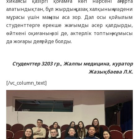
хикаясы қазіргі қоғамға көп нәрсені аңғарта
алатындықтан, бұл жырдың қазақ халқының мәдени
мұрасы үшін маңызы аса зор. Дәл осы қойылым
студенттерге ерекше жағымды әсер қалдырды,
өйткені оқиғаның өзі де, актерлік топтың жұмысы
да жоғары деңгейде болды.
Студенттер 3203 гр., Жалпы медицина, куратор
Жазықбаева Л.К.
[/vc_column_text]