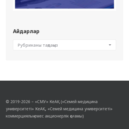
Айдарлар
© 2019-2026 – «СМУ» КеАҚ («Семей медицина
университеті» КеАҚ, «Семей медицина университеті»
коммерциялық емес акционерлік қоғамы)