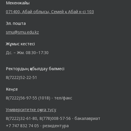
Мекенжайы
071400, Абай облысы, Семей қ., Абай к-сі 103
Эл. пошта
smu@smu.edu.kz
Жұмыс кестесі
Дс. – Жм. 08:30–17:30
Ректордың қабылдау бөлмесі
8(7222)52-22-51
Кеңсе
8(7222)56-97-55 (1018) - тел/факс
Университетке оқуға түсу
8(7222)32-61-80, 8(778)008-57-56 - бакалавриат
+7 747 832 74 05 - резидентура