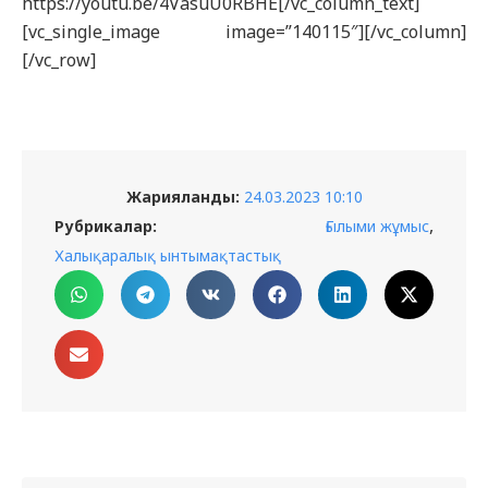
https://youtu.be/4VasuU0RBHE[/vc_column_text]
[vc_single_image image=”140115″][/vc_column]
[/vc_row]
Жарияланды:
24.03.2023 10:10
,
Рубрикалар:
Ғылыми жұмыс
Халықаралық ынтымақтастық