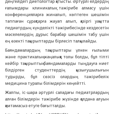
деңгейдегі диетологтар қатысты. Әртүрлі елдердің
ғалымдары клиникалық тәжірибе алмасу үшін
конференцияларға жиналып, көптеген шешімін
таппаған сұрақтарға жауап алып, қазіргі уақытта
педиатрдың күнделікті тәжірибесінде кездесетін
мәселелердің дұрыс барабар шешімін табу үшін
ең өзекті тақырыптарды бірлесіп талқылайды.
Баяндамалардың тақырыптары үлкен ғылыми
және практикалық жаңалыққа толы болды, бұл тіпті
кейбір тақырыптық баяндамаларды тыңдауға ниет
білдірген студенттердің қызығушылығын
тудырды, бұл сөзсіз олардың тәжірибелік
медицина туралы білімдерін кеңейтті.
Жалпы, іс-шара әртүрлі саладағы педиатрлардың
алған білімдерін тәжірибе жүзінде қолдана алуын
қамтамасыз етуге бағытталды.