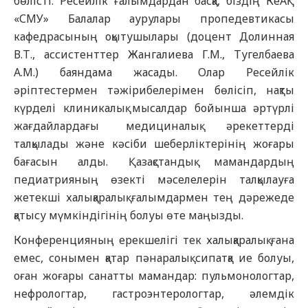
бөлісті. Ресейлік ғалымдардан басқа, біздің КеАҚ
«СМУ» Балалар аурулары пропедевтикасы
кафедрасының оқытушылары (доцент Долинная
В.Т., ассистенттер Жангалиева Г.М., Тугелбаева
А.М.) баяндама жасады. Олар Ресейлік
әріптестермен тәжірибелерімен бөлісіп, нақты
күрделі клиникалық мысалдар бойынша әртүрлі
жағдайлардағы медициналық әрекеттерді
талқылады және кәсіби шеберліктерінің жоғары
бағасын алды. Қазақстандық мамандардың
педиатрияның өзекті мәселелерін талқылауға
жетекші халықаралық ғалымдармен тең дәрежеде
қатысу мүмкіндігінің болуы өте маңызды.
Конференцияның ерекшелігі тек халықаралық ғана
емес, сонымен қатар пәнаралық сипатқа ие болуы,
оған жоғары санатты мамандар: пульмонологтар,
нефрологтар, гастроэнтерологтар, әлемдік