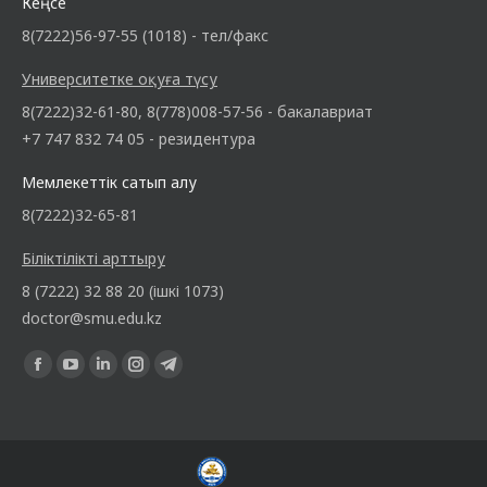
Кеңсе
8(7222)56-97-55 (1018) - тел/факс
Университетке оқуға түсу
8(7222)32-61-80, 8(778)008-57-56 - бакалавриат
+7 747 832 74 05 - резидентура
Мемлекеттік сатып алу
8(7222)32-65-81
Біліктілікті арттыру
8 (7222) 32 88 20 (ішкі 1073)
doctor@smu.edu.kz
Find us on: