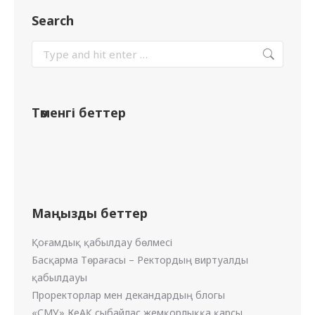
Search
Төменгі беттер
Маңызды беттер
Қоғамдық қабылдау бөлмесі
Басқарма Төрағасы – Ректордың виртуалды
қабылдауы
Проректорлар мен декандардың блогы
«СМУ» КеАҚ сыбайлас жемқорлыққа қарсы