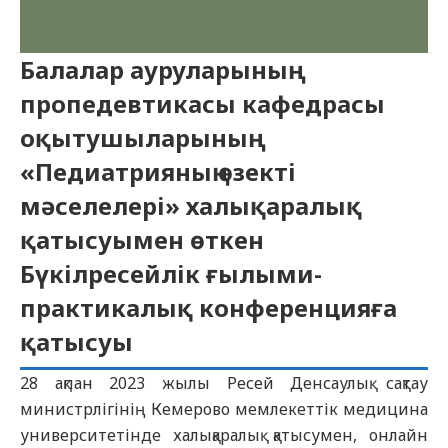
Балалар ауруларының
пропедевтикасы кафедрасы
оқытушыларының
«Педиатрияның өзекті
мәселелері» халықаралық
қатысуымен өткен
Бүкілресейлік ғылыми-
практикалық конференцияға
қатысуы
28 ақпан 2023 жылы Ресей Денсаулық сақтау
министрлігінің Кемерово мемлекеттік медицина
университетінде халықаралық қатысумен, онлайн