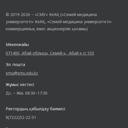
© 2019-2026 – «СМУ» КеАҚ («Семей медицина
университеті» КеАҚ, «Семей медицина университеті»
коммерциялық емес акционерлік қоғамы)
Мекенжайы
071400, Абай облысы, Семей қ., Абай к-сі 103
Эл. пошта
smu@smu.edu.kz
Жұмыс кестесі
Дс. – Жм. 08:30–17:30
Ректордың қабылдау бөлмесі
8(7222)52-22-51