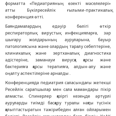
форматта «Педиатрияның өзекті мәселелері»
атты Бүкілресейлік ғылыми-практикалық
конференция өтті.
Баяндамалардың едәуір бөлігі өткір
респираторлық вирустық инфекцияларға, зәр
шығару жолдарының ауруларына, бауыр
патологиясына және олардың таралу себептеріне,
клиникалық және зертханалық диагностика
әдістеріне, заманауи вирусқа қарсы және
бактерияға қарсы терапияға, алдын-алу және
оңалту аспектілеріне арналды .
Конференцияда педиатрия саласындағы жетекші
Ресейлік сарапшылар мен сала мамандары пікір
алмасты. Спикерлер қазіргі кезеңде әртүрлі
ауруларды тиімді басқару туралы нақты түсінік
қалыптастыратын тәжірибеден алған ойларымен