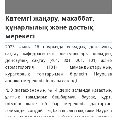
Көктемгі жаңару, махаббат,
құнарлылық және достық
мерекесі
2023 жылғы 16 наурызда қоғамдық денсаулық
сақтау кафедрасының оқытушылары қоғамдық
денсаулық сақтау (401, 301, 201, 101) және
стоматология (101) мамандықтарының
кураторлық топтарымен бірлесіп Наурызға
арналған мерекелік іс-шара өткізді.
№3 жатақхананың № 4 дәріс залында қазақтың
ұлттық тағамдары: бешбармақ, баусақ, құрт,
ірімшік және т.б. бар мерекелік дастархан
жайылды, сондай – ақ басты салттық тағам-Наурыз