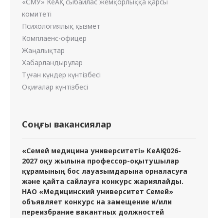
«СМУ» КеАҚ сыбайлас жемқорлыққа қарсы
комитеті
Психологиялық қызмет
Комплаенс-офицер
Жаңалықтар
Хабарландырулар
Туған күндер күнтізбесі
Оқиғалар күнтізбесі
Соңғы вакансиялар
«Семей медицина университеті» КеАҚ 2026-
2027 оқу жылына профессор-оқытушылар
құрамының бос лауазымдарына орналасуға
және қайта сайлауға конкурс жариялайды.
НАО «Медицинский университет Семей»
объявляет конкурс на замещение и/или
переизбрание вакантных должностей