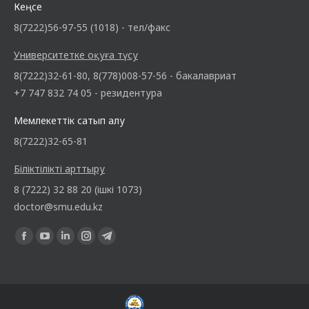
Кеңсе
8(7222)56-97-55 (1018) - тел/факс
Университетке оқуға түсу
8(7222)32-61-80, 8(778)008-57-56 - бакалавриат
+7 747 832 74 05 - резидентура
Мемлекеттік сатып алу
8(7222)32-65-81
Біліктілікті арттыру
8 (7222) 32 88 20 (ішкі 1073)
doctor@smu.edu.kz
Find us on: