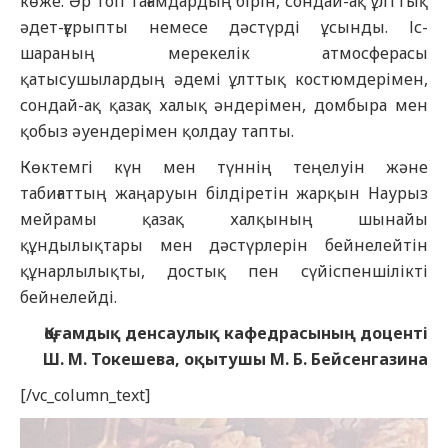
көже. Әр топ тағамдардың бірін, сондай-ақ ұлттық
әдет-ғұрыпты немесе дәстүрді ұсынды. Іс-
шараның мерекелік атмосферасы
қатысушылардың әдемі ұлттық костюмдерімен,
сондай-ақ қазақ халық әндерімен, домбыра мен
қобыз әуендерімен қолдау тапты.
Көктемгі күн мен түннің теңелуін және
табиғаттың жаңаруын білдіретін жарқын Наурыз
мейрамы қазақ халқының шынайы
құндылықтары мен дәстүрлерін бейнелейтін
құнарлылықты, достық пен сүйіспеншілікті
бейнелейді.
Қоғамдық денсаулық кафедрасының доценті
Ш. М. Токешева, оқытушы М. Б. Бейсенгазина
[/vc_column_text]