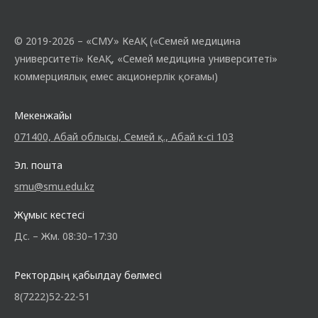
© 2019-2026 – «СМУ» КеАҚ («Семей медицина
университеті» КеАҚ, «Семей медицина университеті»
коммерциялық емес акционерлік қоғамы)
Мекенжайы
071400, Абай облысы, Семей қ., Абай к-сі 103
Эл. пошта
smu@smu.edu.kz
Жұмыс кестесі
Дс. – Жм. 08:30–17:30
Ректордың қабылдау бөлмесі
8(7222)52-22-51