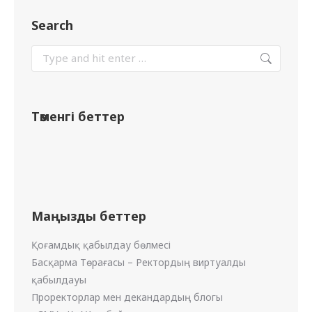
Search
Төменгі беттер
Маңызды беттер
Қоғамдық қабылдау бөлмесі
Басқарма Төрағасы – Ректордың виртуалды
қабылдауы
Проректорлар мен декандардың блогы