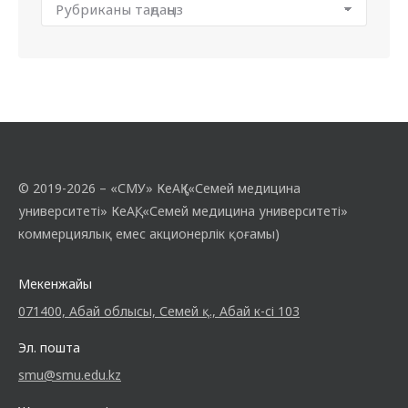
© 2019-2026 – «СМУ» КеАҚ («Семей медицина
университеті» КеАҚ, «Семей медицина университеті»
коммерциялық емес акционерлік қоғамы)
Мекенжайы
071400, Абай облысы, Семей қ., Абай к-сі 103
Эл. пошта
smu@smu.edu.kz