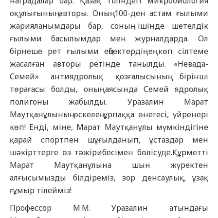
наградалар бар. Қазақ тіліндегі микробиология
оқулығының авторы. Оның 100-ден астам ғылыми
жарияланымдары бар, соның ішінде шетелдік
ғылыми басылымдар мен журналдарда. Ол
бірнеше рет ғылыми еңбектердің ең көп сілтеме
жасалған авторы ретінде танылды. «Невада-
Семей» антиядролық қозғалысының бірінші
төрағасы болды, оның аясында Семей ядролық
полигоны жабылды. Уразалин Марат
Маутқанұлының өскелең ұрпаққа өнегесі, үйренері
көп! Енді, міне, Марат Маутқанұлы мүмкіндігіне
қарай спортпен шұғылданып, ұстаздар мен
шәкірттерге өз тәжірибесімен бөлісуде.Құрметті
Марат Маутқанұлына шын жүректен
алғысымызды білдіреміз, зор денсаулық, ұзақ
ғұмыр тілейміз!
Профессор М.М. Уразалин атындағы