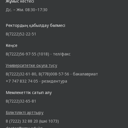
Жұмыс кестесі
Дс. – Жм. 08:30–17:30
Ректордың қабылдау бөлмесі
8(7222)52-22-51
Кеңсе
8(7222)56-97-55 (1018) - тел/факс
Университетке оқуға түсу
8(7222)32-61-80, 8(778)008-57-56 - бакалавриат
+7 747 832 74 05 - резидентура
Мемлекеттік сатып алу
8(7222)32-65-81
Біліктілікті арттыру
8 (7222) 32 88 20 (ішкі 1073)