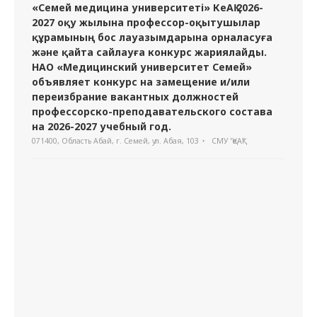
«Семей медицина университеті» КеАҚ 2026-
2027 оқу жылына профессор-оқытушылар
құрамының бос лауазымдарына орналасуға
және қайта сайлауға конкурс жариялайды.
НАО «Медицинский университет Семей»
объявляет конкурс на замещение и/или
переизбрание вакантных должностей
профессорско-преподавательского состава
на 2026-2027 учебный год.
071400, Область Абай, г. Семей, ул. Абая, 103
СМУ "ҚеАҚ"