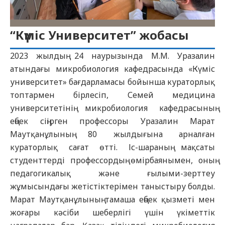
“Күміс Университет” жобасы
2023 жылдың 24 наурызында М.М. Уразалин
атындағы микробиология кафедрасында «Күміс
университет» бағдарламасы бойынша кураторлық
топтармен бірлесіп, Семей медицина
университетінің микробиология кафедрасының
еңбек сіңірген профессоры Уразалин Марат
Маутқанұлының 80 жылдығына арналған
кураторлық сағат өтті. Іс-шараның мақсаты
студенттерді профессордың өмірбаянымен, оның
педагогикалық және ғылыми-зерттеу
жұмысындағы жетістіктерімен таныстыру болды.
Марат Маутқанұлының тамаша еңбек қызметі мен
жоғары кәсіби шеберлігі үшін үкіметтік