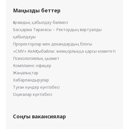
Маңызды беттер
Қоғамдық қабылдау бөлмесі
Басқарма Төрағасы – Ректордың виртуалды
қабылдауы
Проректорлар мен декандардың блогы
«СМУ» КеАҚ сыбайлас жемқорлыққа қарсы комитеті
Психологиялық қызмет
Комплаенс-офицер
Жаңалықтар
Хабарландырулар
Туған күндер күнтізбесі
Оқиғалар күнтізбесі
Соңғы вакансиялар