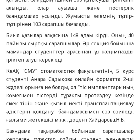
алынды, олар ауызша және постерлік
баяндамалар ұсынды. Жұмысты әлемнің түкпір-
түкпірінен 103 сарапшы бағалады.
Биыл қазылар алқасына 148 адам кірді. Оның 40
пайызы сыртқы сарапшылар. Әр секция бойынша
мамандар студенттер арасынан үш жеңімпазды
іріктеп алуы керек еді
КеАҚ “СМУ” стоматология факультетінің 5 курс
студенті Анара Садықова онлайн форматта 2-ші
жүлделі орынға ие болды, ол “тіс импланттарының
көмегімен тістерді тұрақты протездеу кезінде
сүйек тінін және қызыл иекті трансплантациялау
әдістерін қолдану” баяндамасымен сөз сөйледі,
ғылыми жетекшісі м.ғ.к., доцент Хайдарова.Н.Б.
Баяндама тақырыбы бойынша сарапшылар
көптеген сұрақтар қойды, студент жан-жақты