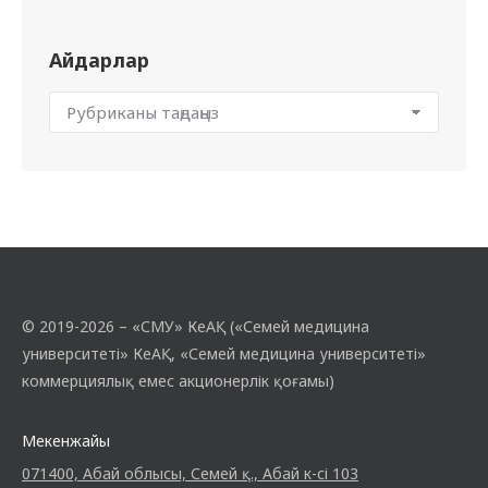
Айдарлар
© 2019-2026 – «СМУ» КеАҚ («Семей медицина
университеті» КеАҚ, «Семей медицина университеті»
коммерциялық емес акционерлік қоғамы)
Мекенжайы
071400, Абай облысы, Семей қ., Абай к-сі 103