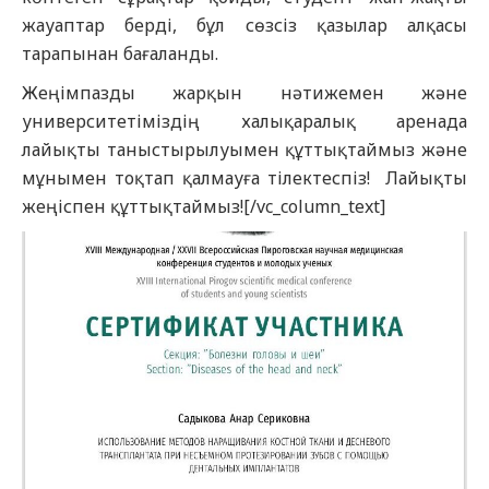
жауаптар берді, бұл сөзсіз қазылар алқасы
тарапынан бағаланды.
Жеңімпазды жарқын нәтижемен және
университетіміздің халықаралық аренада
лайықты таныстырылуымен құттықтаймыз және
мұнымен тоқтап қалмауға тілектеспіз! Лайықты
жеңіспен құттықтаймыз![/vc_column_text]