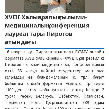
XVIII Халықаралық ғылыми-
медициналық конференция
лауреаттары Пирогов
атындағы
16 наурыз күні Пирогов атындағы РҰЗМУ онлайн
форматта XVIII халықаралық (XXVII Бүкіл ресейлік)
Пирогов ғылыми медициналық конференциясы
өтті. 35 жасқа дейінгі студенттер мен жас
ғалымдар өз баяндамаларын 15 түрлі бағыт
бойынша онлайн-форматта ұсынды. Іріктеуге
1100-ден астам жоба қатысты, оның ішінде 2
турға Ресей, Беларусь, Өзбекстан, Қазақстан,
Тәжікстан және Қырғызстаннан 889 адам
қатысты. Олардың ішінен 300 қатысушы іріктеліп