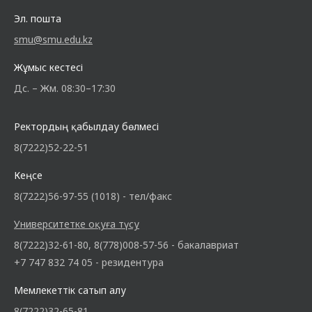
Эл. пошта
smu@smu.edu.kz
Жұмыс кестесі
Дс. – Жм. 08:30–17:30
Ректордың қабылдау бөлмесі
8(7222)52-22-51
Кеңсе
8(7222)56-97-55 (1018) - тел/факс
Университетке оқуға түсу
8(7222)32-61-80, 8(778)008-57-56 - бакалавриат
+7 747 832 74 05 - резидентура
Мемлекеттік сатып алу
8(7222)32-65-81