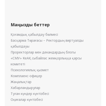
Маңызды беттер
Қоғамдық қабылдау бөлмесі
Басқарма Төрағасы – Ректордың виртуалды
қабылдауы
Проректорлар мен декандардың блогы
«СМУ» КеАҚ сыбайлас жемқорлыққа қарсы
комитеті
Психологиялық қызмет
Комплаенс-офицер
Жаңалықтар
Хабарландырулар
Туған күндер күнтізбесі
Оқиғалар күнтізбесі