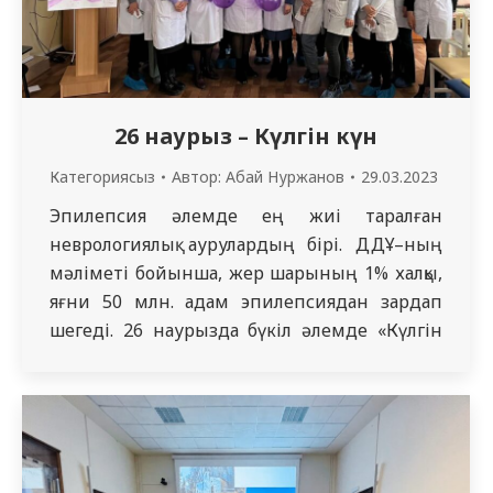
26 наурыз – Күлгін күн
Категориясыз
Автор:
Абай Нуржанов
29.03.2023
Эпилепсия әлемде ең жиі таралған
неврологиялық аурулардың бірі. ДДҰ–ның
мәліметі бойынша, жер шарының 1% халқы,
яғни 50 млн. адам эпилепсиядан зардап
шегеді. 26 наурызда бүкіл әлемде «Күлгін
күн» (Purple Day) атап өтіледі. Бұл
эпилепсия жайлы хабарландыруды
арттыру мақсатында жыл сайын өткізілетін
халықаралық шара. 27 наурызда симуляциялық
және білім беру технологиялары