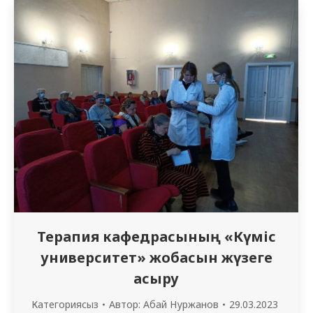
университетінен (Қазақстан, Қырғызстан,
Өзбекстан, Тәжікстан) 27 оқытушы қоршаған
орта және халық денсаулығы саласындағы
магистратура бойынша білім беру
бағдарламасын әзірлеумен жұмыс істеді.
Мектеп нәтижесінде осы білім беру
бағдарламасы аясында…
Терапия кафедрасының «Күміс
университет» жобасын жүзеге
асыру
Категориясыз
Автор:
Абай Нуржанов
29.03.2023