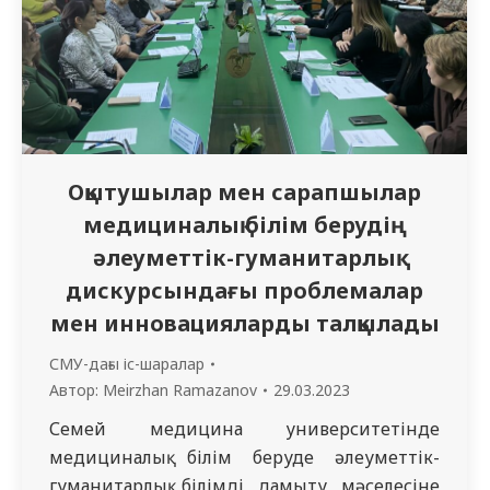
Оқытушылар мен сарапшылар
медициналық білім берудің
әлеуметтік-гуманитарлық
дискурсындағы проблемалар
мен инновацияларды талқылады
СМУ-дағы іс-шаралар
Автор:
Meirzhan Ramazanov
29.03.2023
Семей медицина университетінде
медициналық білім беруде әлеуметтік-
гуманитарлық білімді дамыту мәселесіне