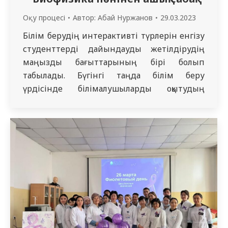
Оқу процесі
Автор:
Абай Нуржанов
29.03.2023
Білім берудің интерактивті түрлерін енгізу
студенттерді дайындауды жетілдірудің
маңызды бағыттарының бірі болып
табылады. Бүгінгі таңда білім беру
үрдісінде білімалушыларды оқытудың
белсенді әдістерін қолдана отырып,
белсенді оқытуды ұйымдастыру
мүмкіндіктері ерекше маңызға ие. Соған
орай 27.03.2023. «Аурулардың биологиялық
негіздері» коммити бойынша ҚР еңбек
сіңірген ғылым қайраткері Т.А.Назарова
атындағы физиологиялық пәндер
кафедрасының аға оқытушысы К.Т.
Кусаинова биофизика пәнінен…