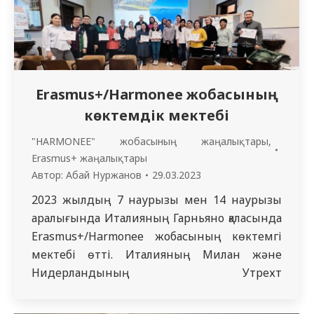
кафедрасында «Күлгін күн» атты
эпилепсияға…
Erasmus+/Harmonee жобасының
көктемдік мектебі
"HARMONEE" жобасының жаңалықтары
,
Erasmus+ жаңалықтары
Автор:
Абай Нуржанов
29.03.2023
2023 жылдың 7 наурызы мен 14 наурызы
аралығында Италияның Гарньяно қаласында
Erasmus+/Harmonee жобасының көктемгі
мектебі өтті. Италияның Милан және
Нидерландының Утрехт
университеттерінің тьюторларының
жетекшілігімен Орталық Азияның 9