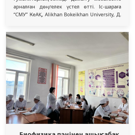
арналған дөңгелек үстел өтті. Іс-шараға
“СМУ” КеАҚ, Alikhan Bokeikhan University, Д.
Қалматаев атындағы мемлекеттік жоғары
медициналық колледжі және “Семей”
медициналық колледжінің өкілдері
жиналды. Дөңгелек үстелде кәсіптік білім
беру жүйесіндегі әлеуметтік-гуманитарлық
цикл пәндерінің мәртебесіне байланысты
маңызды мәселелер талқыланды.
Қатысушылар сондай-ақ гуманитарлық цикл
пәндерін ЖОО-ның кәсіби ерекшелігіне…
Биофизика пәнінен ашық сабақ