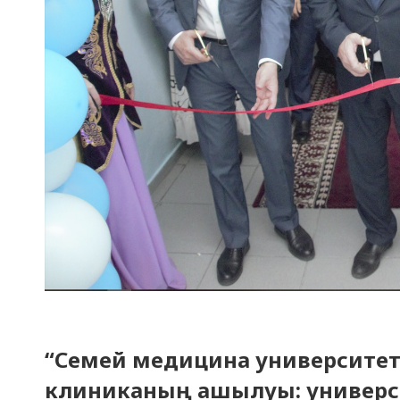
“Семей медицина университеті
клиниканың ашылуы: универс