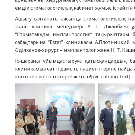
арналған екі хирургиялық стоматологиялық кабин
емдік стоматологиялық кабинет жұмыс істейтін 
Ашылу салтанаты аясында стоматологиялық пә
және клиника менеджері А. Т. Джанбаев ұй
“Стоматальды имплантология” тақырыптары бо
сабақтарына “Estet” клиникасы А.Плотницкий 
Әділханов-хирург – имплантолог және Н. Т. Каш
Іс-шараны ұйымдастыруға қатысқандардың ба
клиникамыз сәтті дамып, пациенттеріне пайда әк
көптеген жетістіктерге жетсін![/vc_column_text]