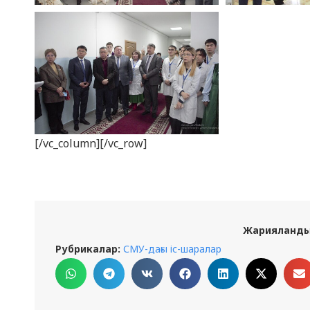
[/vc_column][/vc_row]
Жарияланды
Рубрикалар:
СМУ-дағы іс-шаралар