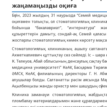
жаңамаңызды оқиға
Бүгін, 2023 жылдың 31 наурызда “Семей меди
оқиғамен толықты, ол стоматологиялық клиник
бойынша “бакалавриат”, “интернатура” жә
құзыреттерін дамыту, сондай-ақ Семей қала
жоспарлы стоматологиялық көмек көрсету мақса
Стоматологиялық клиниканың ашылу салтанат
Ахметкалиевич құттықтау сөз сөйледі. Іс – шара 
К. Телеуов, Абай облысының денсаулық сақтау б
медицина университеті” КеАҚ Басқарма Төраға
ӘМСҚ КеАҚ филиалының директоры Г. Н. Абмл
алушылар болды. Салтанатты рәсім аясында М
Ақылбекқызы жанды оркестр мен шашудың сүйеме
Клиника заманауи стоматологиялық жабдықта
пломбалау материалдарымен және құралдармен 