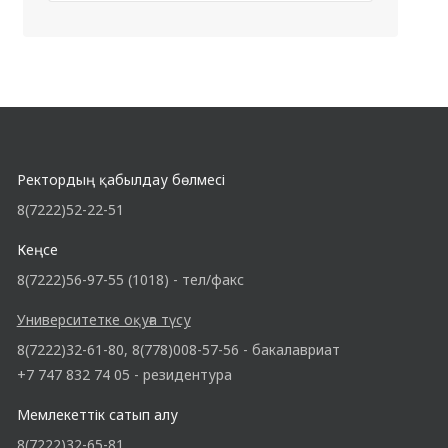
Ректордың қабылдау бөлмесі
8(7222)52-22-51
Кеңсе
8(7222)56-97-55 (1018) - тел/факс
Университетке оқуға түсу
8(7222)32-61-80, 8(778)008-57-56 - бакалавриат
+7 747 832 74 05 - резидентура
Мемлекеттік сатып алу
8(7222)32-65-81