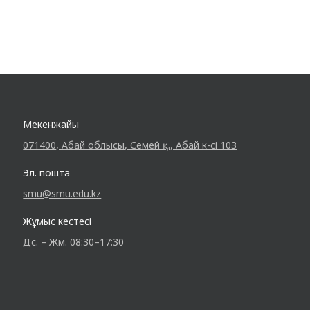
Мекенжайы
071400, Абай облысы, Семей қ., Абай к-сі 103
Эл. пошта
smu@smu.edu.kz
Жұмыс кестесі
Дс. – Жм. 08:30–17:30