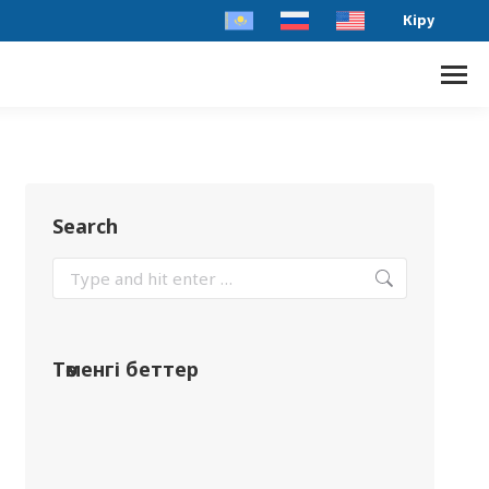
Кіру
Search
Төменгі беттер