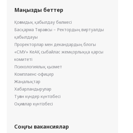
Маңызды беттер
Қоғамдық қабылдау бөлмесі
Басқарма Төрағасы – Ректордың виртуалды
қабылдауы
Проректорлар мен декандардың блогы
«СМУ» КеАҚ сыбайлас жемқорлыққа қарсы
комитеті
Психологиялық қызмет
Комплаенс-офицер
Жаңалықтар
Хабарландырулар
Туған күндер күнтізбесі
Оқиғалар күнтізбесі
Соңғы вакансиялар