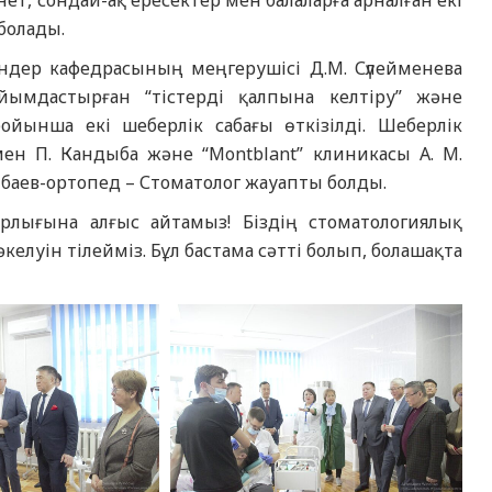
ет, сондай-ақ ересектер мен балаларға арналған екі
болады.
ндер кафедрасының меңгерушісі Д.М. Сүлейменева
ымдастырған “тістерді қалпына келтіру” және
йынша екі шеберлік сабағы өткізілді. Шеберлік
мен П. Кандыба және “Montblant” клиникасы А. М.
ибаев-ортопед – Стоматолог жауапты болды.
рлығына алғыс айтамыз! Біздің стоматологиялық
елуін тілейміз. Бұл бастама сәтті болып, болашақта