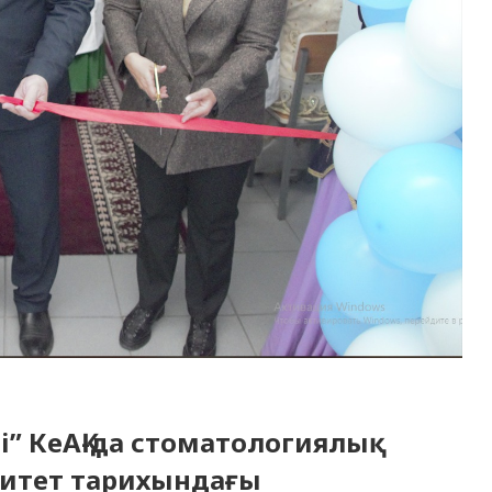
” КеАҚ-да стоматологиялық
итет тарихындағы