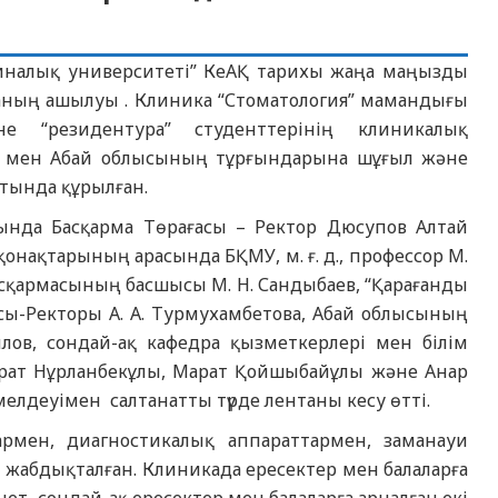
циналық университеті” КеАҚ тарихы жаңа маңызды
аның ашылуы . Клиника “Стоматология” мамандығы
не “резидентура” студенттерінің клиникалық
сы мен Абай облысының тұрғындарына шұғыл және
тында құрылған.
ында Басқарма Төрағасы – Ректор Дюсупов Алтай
қонақтарының арасында БҚМУ, м. ғ. д., профессор М.
асқармасының басшысы М. Н. Сандыбаев, “Қарағанды
сы-Ректоры А. А. Турмухамбетова, Абай облысының
ов, сондай-ақ кафедра қызметкерлері мен білім
арат Нұрланбекұлы, Марат Қойшыбайұлы және Анар
лдеуімен салтанатты түрде лентаны кесу өтті.
рмен, диагностикалық аппараттармен, заманауи
жабдықталған. Клиникада ересектер мен балаларға