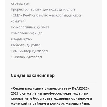
қабылдауы
Проректорлар мен декандардың блогы
«СМУ» КеАҚ сыбайлас жемқорлыққа қарсы
комитеті
Психологиялық қызмет
Комплаенс-офицер
Жаңалықтар
Хабарландырулар
Туған күндер күнтізбесі
Оқиғалар күнтізбесі
Соңғы вакансиялар
«Семей медицина университеті» КеАҚ 2026-
2027 оқу жылына профессор-оқытушылар
құрамының бос лауазымдарына орналасуға
және қайта сайлауға конкурс жариялайды.