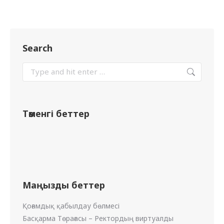
Search
Төменгі беттер
Маңызды беттер
Қоғамдық қабылдау бөлмесі
Басқарма Төрағасы – Ректордың виртуалды