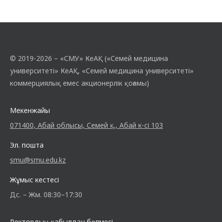
© 2019-2026 – «СМУ» КеАҚ («Семей медицина
университеті» КеАҚ, «Семей медицина университеті»
коммерциялық емес акционерлік қоғамы)
Мекенжайы
071400, Абай облысы, Семей қ., Абай к-сі 103
Эл. пошта
smu@smu.edu.kz
Жұмыс кестесі
Дс. – Жм. 08:30–17:30
Ректордың қабылдау бөлмесі