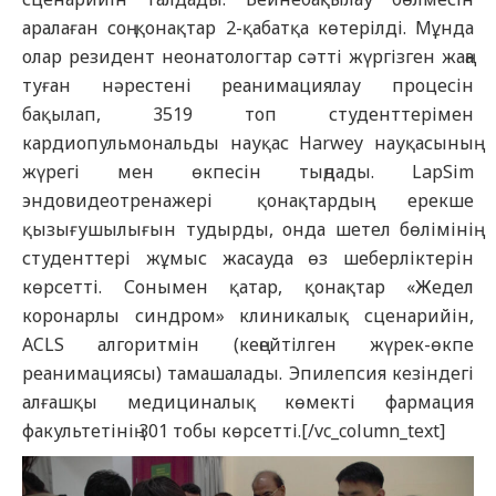
аралаған соң қонақтар 2-қабатқа көтерілді. Мұнда
олар резидент неонатологтар сәтті жүргізген жаңа
туған нәрестені реанимациялау процесін
бақылап, 3519 топ студенттерімен
кардиопульмональды науқас Harwey науқасының
жүрегі мен өкпесін тыңдады. LapSim
эндовидеотренажері қонақтардың ерекше
қызығушылығын тудырды, онда шетел бөлімінің
студенттері жұмыс жасауда өз шеберліктерін
көрсетті. Сонымен қатар, қонақтар «Жедел
коронарлы синдром» клиникалық сценарийін,
ACLS алгоритмін (кеңейтілген жүрек-өкпе
реанимациясы) тамашалады. Эпилепсия кезіндегі
алғашқы медициналық көмекті фармация
факультетінің 301 тобы көрсетті.[/vc_column_text]