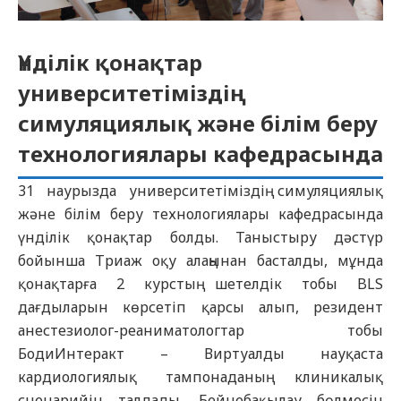
Үнділік қонақтар
университетіміздің
симуляциялық және білім беру
технологиялары кафедрасында
31 наурызда университетіміздің симуляциялық
және білім беру технологиялары кафедрасында
үнділік қонақтар болды. Таныстыру дәстүр
бойынша Триаж оқу алаңынан басталды, мұнда
қонақтарға 2 курстың шетелдік тобы BLS
дағдыларын көрсетіп қарсы алып, резидент
анестезиолог-реаниматологтар тобы
БодиИнтеракт – Виртуалды науқаста
кардиологиялық тампонаданың клиникалық
сценарийін талдады. Бейнебақылау бөлмесін