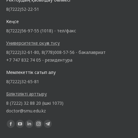
8(7222)52-22-51
Кеңсе
8(7222)56-97-55 (1018) - тел/факс
Университетке оқуға түсу
8(7222)32-61-80, 8(778)008-57-56 - бакалавриат
+7 747 832 74 05 - резидентура
Мемлекеттік сатып алу
8(7222)32-65-81
Біліктілікті арттыру
8 (7222) 32 88 20 (ішкі 1073)
doctor@smu.edu.kz
Find us on: