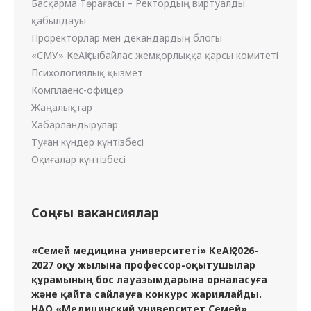
Басқарма Төрағасы – Ректордың виртуалды
қабылдауы
Проректорлар мен декандардың блогы
«СМУ» КеАҚ сыбайлас жемқорлыққа қарсы комитеті
Психологиялық қызмет
Комплаенс-офицер
Жаңалықтар
Хабарландырулар
Туған күндер күнтізбесі
Оқиғалар күнтізбесі
Соңғы вакансиялар
«Семей медицина университеті» КеАҚ 2026-
2027 оқу жылына профессор-оқытушылар
құрамының бос лауазымдарына орналасуға
және қайта сайлауға конкурс жариялайды.
НАО «Медицинский университет Семей»