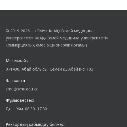
© 2019-2026 – «СМУ» КеАҚ («Семей медицина
университеті» КеАҚ, «Семей медицина университеті»
коммерциялық емес акционерлік қоғамы)
Мекенжайы
071400, Абай облысы, Семей қ., Абай к-сі 103
Эл. пошта
smu@smu.edu.kz
Жұмыс кестесі
Дс. – Жм. 08:30–17:30
Ректордың қабылдау бөлмесі