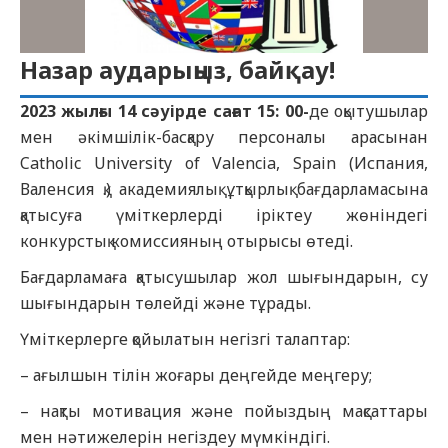
Назар аударыңыз, байқау!
2023 жылғы 14 сәуірде сағат 15: 00-
де оқытушылар
мен әкімшілік-басқару персоналы арасынан
Catholic University of Valencia, Spain (Испания,
Валенсия қ.) академиялық ұтқырлық бағдарламасына
қатысуға үміткерлерді іріктеу жөніндегі
конкурстық комиссияның отырысы өтеді.
Бағдарламаға қатысушылар жол шығындарын, су
шығындарын төлейді және тұрады.
Үміткерлерге қойылатын негізгі талаптар:
– ағылшын тілін жоғары деңгейде меңгеру;
– нақты мотивация және пойыздың мақсаттары
мен нәтижелерін негіздеу мүмкіндігі.