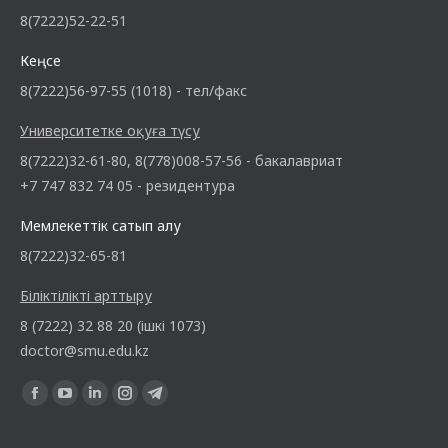
8(7222)52-22-51
Кеңсе
8(7222)56-97-55 (1018) - тел/факс
Университетке оқуға түсу
8(7222)32-61-80, 8(778)008-57-56 - бакалавриат
+7 747 832 74 05 - резидентура
Мемлекеттік сатып алу
8(7222)32-65-81
Біліктілікті арттыру
8 (7222) 32 88 20 (ішкі 1073)
doctor@smu.edu.kz
Find us on: