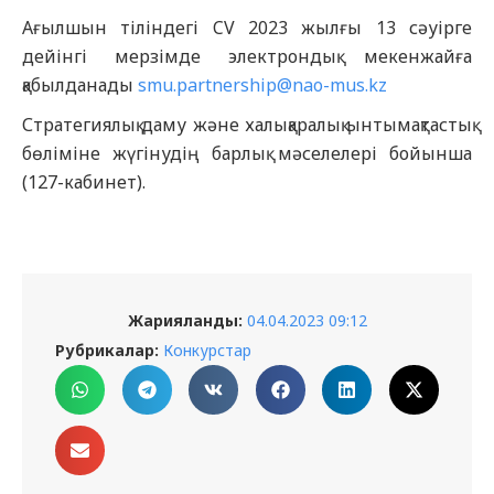
Ағылшын тіліндегі CV 2023 жылғы 13 сәуірге
дейінгі мерзімде электрондық мекенжайға
қабылданады
smu.partnership@nao-mus.kz
Стратегиялық даму және халықаралық ынтымақтастық
бөліміне жүгінудің барлық мәселелері бойынша
(127-кабинет).
Жарияланды:
04.04.2023 09:12
Рубрикалар:
Конкурстар