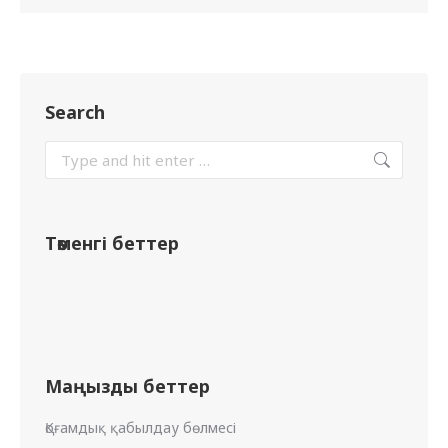
Search
Төменгі беттер
Маңызды беттер
Қоғамдық қабылдау бөлмесі