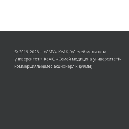
© 2019-2026 – «СМУ» КеАҚ («Семей медицина
университеті» КеАҚ, «Семей медицина университеті»
коммерциялық емес акционерлік қоғамы)