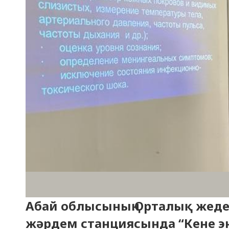
Абай облысының Орталық жед
жәрдем станциясында “Кене энц