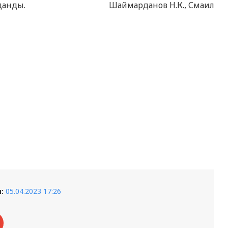
жейлі талданды. Шаймарданов Н.К., Смаил
:
05.04.2023 17:26