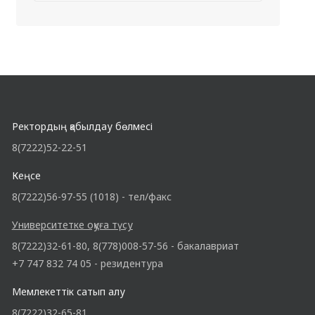
Ректордың қабылдау бөлмесі
8(7222)52-22-51
Кеңсе
8(7222)56-97-55 (1018) - тел/факс
Университетке оқуға түсу
8(7222)32-61-80, 8(778)008-57-56 - бакалавриат
+7 747 832 74 05 - резидентура
Мемлекеттік сатып алу
8(7222)32-65-81