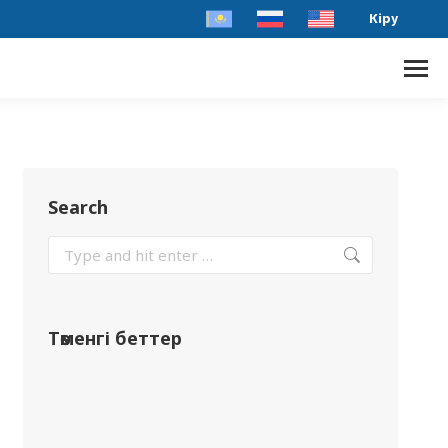
Кіру
Search
Төменгі беттер