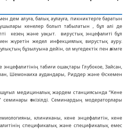
амен дем алуға, балық аулауға, пикниктерге баратын
аушылары кенелер болып табылатын , бұл әлі де
іпті кезең және уақыт. вирустық энцефалиті бұл
мен жүретін жедел инфекциялық вирустық ауру.
улықтың бұзылуына дейін, ол мүгедектік пен өлімге
энцефалитінің табиғи ошақтары Глубокое, Зайсан,
, Ұлан, Шемонаиха аудандары, Риддер және Өскемен
е шұғыл медициналық жәрдем станциясында “Кене
” семинары өткізілді. Семинардың модераторлары
.
миологияны, клиниканы, кене энцефалитін, кене
цефалитінің спецификалық және спецификалық емес