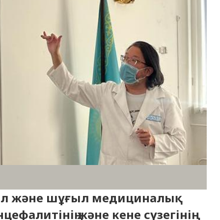
ел және шұғыл медициналық
ефалитінің және кене сүзегінің