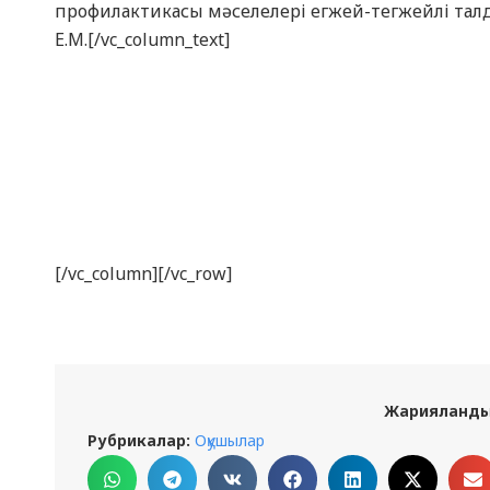
профилактикасы мәселелері егжей-тег
Е.М.[/vc_column_text]
[/vc_column][/vc_row]
Жарияланды
Рубрикалар:
Оқушылар