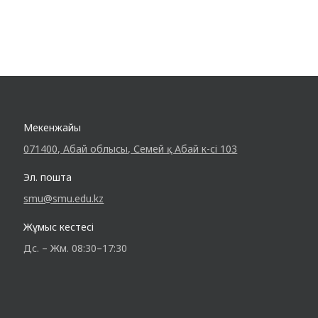
Мекенжайы
071400, Абай облысы, Семей қ., Абай к-сі 103
Эл. пошта
smu@smu.edu.kz
Жұмыс кестесі
Дс. – Жм. 08:30–17:30