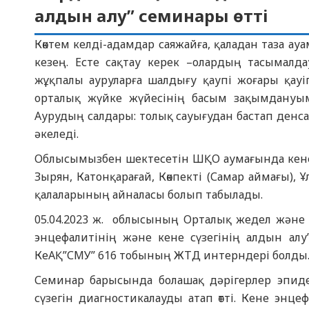
алдын алу” семинары өтті
Көктем келді-адамдар саяжайға, қаладан таза ау
кезең. Есте сақтау керек –олардың тасымалд
жұқпалы ауруларға шалдығу қаупі жоғары қау
орталық жүйке жүйесінің басым зақымдануы
Аурудың салдары: толық сауығудан бастап денса
әкеледі.
Облысымызбен шектесетін ШҚО аумағында кене 
Зырян, Катонқарағай, Көкпекті (Самар аймағы)
қалаларының айналасы болып табылады.
05.04.2023 ж. облысының Орталық жедел жән
энцефалитінің және кене сүзегінің алдын алу
КеАҚ”СМУ” 616 тобының ЖТД интерндері болды
Семинар барысында болашақ дәрігерлер эпиде
сүзегін диагностикалауды атап өтті. Кене эн