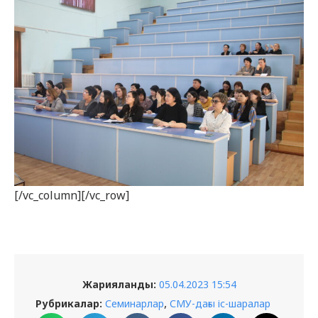
[/vc_column][/vc_row]
Жарияланды:
05.04.2023 15:54
,
Рубрикалар:
Семинарлар
СМУ-дағы іс-шаралар