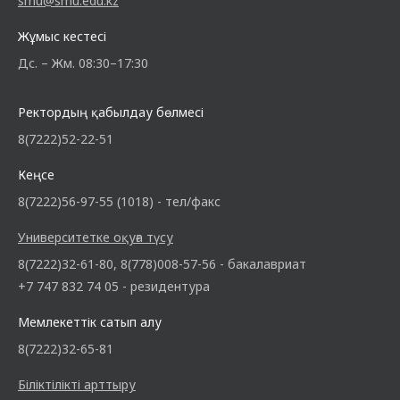
smu@smu.edu.kz
Жұмыс кестесі
Дс. – Жм. 08:30–17:30
Ректордың қабылдау бөлмесі
8(7222)52-22-51
Кеңсе
8(7222)56-97-55 (1018) - тел/факс
Университетке оқуға түсу
8(7222)32-61-80, 8(778)008-57-56 - бакалавриат
+7 747 832 74 05 - резидентура
Мемлекеттік сатып алу
8(7222)32-65-81
Біліктілікті арттыру