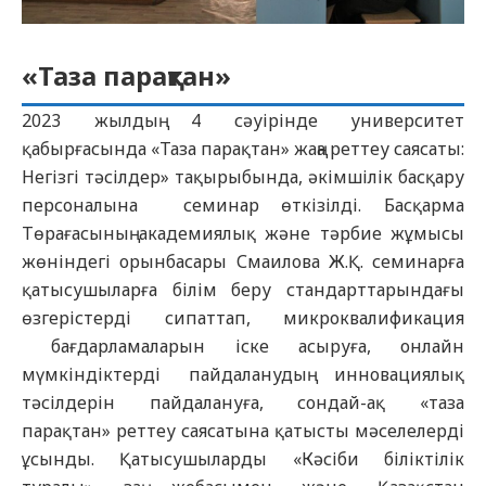
«Таза парақтан»
2023 жылдың 4 сәуірінде университет
қабырғасында «Таза парақтан» жаңа реттеу саясаты:
Негізгі тәсілдер» тақырыбында, әкімшілік басқару
персоналына семинар өткізілді. Басқарма
Төрағасының академиялық және тәрбие жұмысы
жөніндегі орынбасары Смаилова Ж.Қ. семинарға
қатысушыларға білім беру стандарттарындағы
өзгерістерді сипаттап, микроквалификация
бағдарламаларын іске асыруға, онлайн
мүмкіндіктерді пайдаланудың инновациялық
тәсілдерін пайдалануға, сондай-ақ «таза
парақтан» реттеу саясатына қатысты мәселелерді
ұсынды. Қатысушыларды «Кәсіби біліктілік