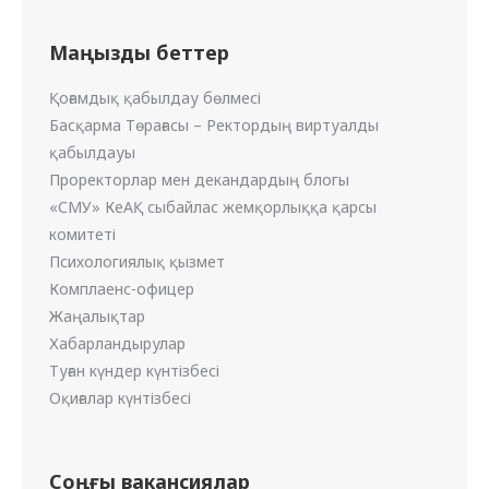
Маңызды беттер
Қоғамдық қабылдау бөлмесі
Басқарма Төрағасы – Ректордың виртуалды
қабылдауы
Проректорлар мен декандардың блогы
«СМУ» КеАҚ сыбайлас жемқорлыққа қарсы
комитеті
Психологиялық қызмет
Комплаенс-офицер
Жаңалықтар
Хабарландырулар
Туған күндер күнтізбесі
Оқиғалар күнтізбесі
Соңғы вакансиялар