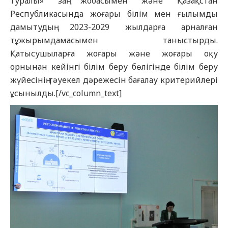
туралы» заң жобасымен және Қазақстан
Республикасында жоғары білім мен ғылымды
дамытудың 2023-2029 жылдарға арналған
тұжырымдамасымен таныстырды.
Қатысушыларға жоғары және жоғары оқу
орнынан кейінгі білім беру бөлігінде білім беру
жүйесінің тәуекел дәрежесін бағалау критерийлері
ұсынылды.[/vc_column_text]