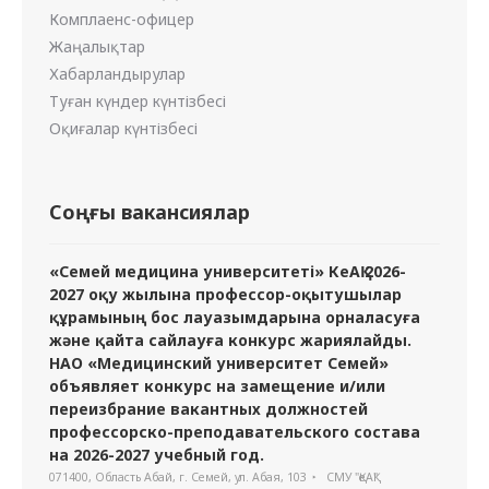
Комплаенс-офицер
Жаңалықтар
Хабарландырулар
Туған күндер күнтізбесі
Оқиғалар күнтізбесі
Соңғы вакансиялар
«Семей медицина университеті» КеАҚ 2026-
2027 оқу жылына профессор-оқытушылар
құрамының бос лауазымдарына орналасуға
және қайта сайлауға конкурс жариялайды.
НАО «Медицинский университет Семей»
объявляет конкурс на замещение и/или
переизбрание вакантных должностей
профессорско-преподавательского состава
на 2026-2027 учебный год.
071400, Область Абай, г. Семей, ул. Абая, 103
СМУ "ҚеАҚ"