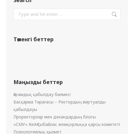
Төменгі беттер
Маңызды беттер
Қоғамдық қабылдау бөлмесі
Басқарма Төрағасы – Ректордың виртуалды
қабылдауы
Проректорлар мен декандардың блогы
«СМУ» КеАҚ сыбайлас жемқорлыққа қарсы комитеті
Психологиялық қызмет