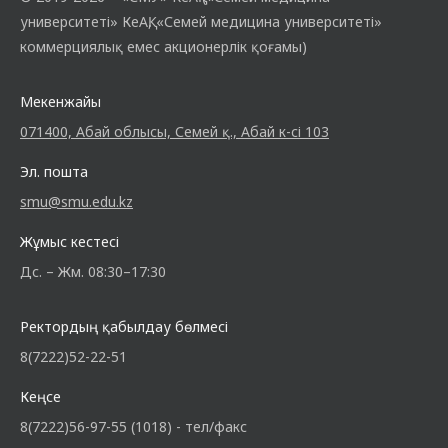
университеті» КеАҚ, «Семей медицина университеті»
коммерциялық емес акционерлік қоғамы)
Мекенжайы
071400, Абай облысы, Семей қ., Абай к-сі 103
Эл. пошта
smu@smu.edu.kz
Жұмыс кестесі
Дс. – Жм. 08:30–17:30
Ректордың қабылдау бөлмесі
8(7222)52-22-51
Кеңсе
8(7222)56-97-55 (1018) - тел/факс