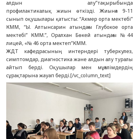
алдын алу”тақырыбында
профилактикалық
жиын
өткізді.
Жиынға
9-11
сынып оқушылары қатысты: “Ахмер орта мектебі”
КММ, “Ы. Алтынсарин атындағы Глубокое орта
мектебі” КММ.”, Оралхан Бөкей атындағы №44
лицей, «№ 46 орта мектеп”КММ.
ЖДТ кафедрасының интерндері туберкулез,
симптомдар, диагностика және алдын алу туралы
айтып берді. Оқушылар мен мұғалімдердің
сұрақтарына жауап берді.
[/vc_column_text]