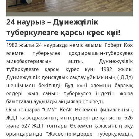
24 наурыз – Дүниежүзілік
туберкулезге қарсы күрес күні!
1982 жылы 24 наурызда неміс ғалымы Роберт Кох
әлемге туберкулез қоздырғышын-туберкулез
микобактериясын ашты. Дүниежүзілік
туберкулезге қарсы күрес күні 1982 жылы
Дүниежүзілік денсаулық сақтау ұйымының ( ДДҰ)
шешімімен бекітілді. Бұл күні әлемнің барлық
елдері жыл сайын туберкулез
індетін
жоюға
бағытталған ауқымды акциялар өткізеді.
Осы іс-шараға “СМУ” КеАҚ Өскемен филиалының
ЖДТ кафедрасының интерндері де қатысты. 626
және 627 Ж
ДТ
топтары Өскемен қаласының оқу
орындарында “Жасөспірімдерде туберкулездің