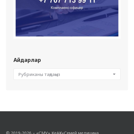
Айдарлар
© 2019-2026 – «СМУ» КеАҚ («Семей медицина