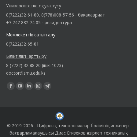
Университетке оқуға түсу
8(7222)32-61-80, 8(778)008-57-56 - бакалавриат
+7 747 832 74 05 - резидентура
Мемлекеттік сатып алу
8(7222)32-65-81
Біліктілікті арттыру
8 (7222) 32 88 20 (ішкі 1073)
doctor@smu.edu.kz
Find us on:
© 2019-2026 -
Цифрлық технологиялар бөлімінің
инженер-
бағдарламалаушысы
Диас Егизеков
әзірлеп техникалық