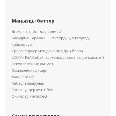
Маңызды беттер
Қоғамдық қабылдау бөлмесі
Басқарма Төрағасы – Ректордың виртуалды
қабылдауы
Проректорлар мен декандардың блогы
«СМУ» КеАҚ сыбайлас жемқорлыққа қарсы комитеті
Психологиялық қызмет
Комплаенс-офицер
Жаңалықтар
Хабарландырулар
Туған күндер күнтізбесі
Оқиғалар күнтізбесі