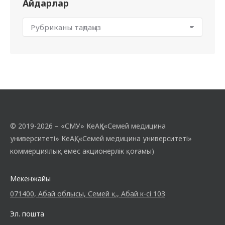
Айдарлар
© 2019-2026 – «СМУ» КеАҚ («Семей медицина
университеті» КеАҚ, «Семей медицина университеті»
коммерциялық емес акционерлік қоғамы)
Мекенжайы
071400, Абай облысы, Семей қ., Абай к-сі 103
Эл. пошта