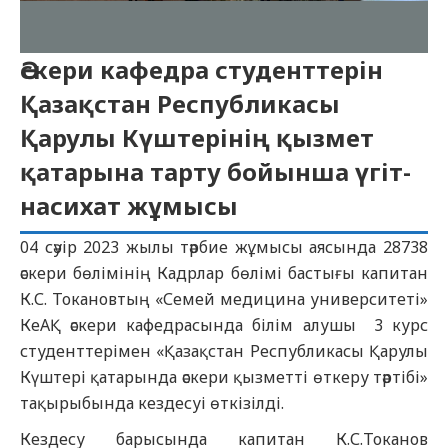
Әскери кафедра студенттерін
Қазақстан Республикасы
Қарулы Күштерінің қызмет
қатарына тарту бойынша үгіт-
насихат жұмысы
04 сәуір 2023 жылы тәрбие жұмысы аясында 28738
әскери бөлімінің Кадрлар бөлімі бастығы капитан
К.С. Токановтың «Семей медицина университеті»
КеАҚ әскери кафедрасында білім алушы 3 курс
студенттерімен «Қазақстан Республикасы Қарулы
Күштері қатарында әскери қызметті өткеру тәртібі»
тақырыбында кездесуі өткізілді.
Кездесу барысында капитан К.С.Токанов