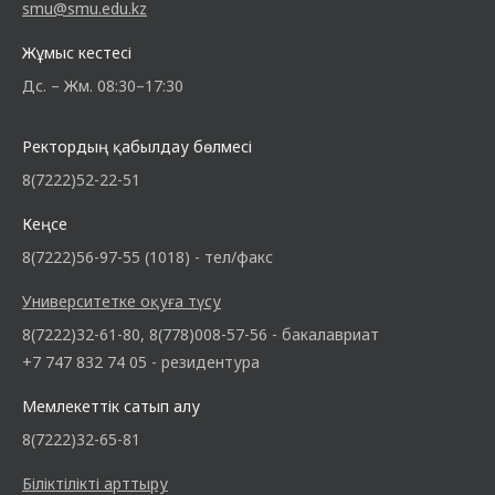
smu@smu.edu.kz
Жұмыс кестесі
Дс. – Жм. 08:30–17:30
Ректордың қабылдау бөлмесі
8(7222)52-22-51
Кеңсе
8(7222)56-97-55 (1018) - тел/факс
Университетке оқуға түсу
8(7222)32-61-80, 8(778)008-57-56 - бакалавриат
+7 747 832 74 05 - резидентура
Мемлекеттік сатып алу
8(7222)32-65-81
Біліктілікті арттыру