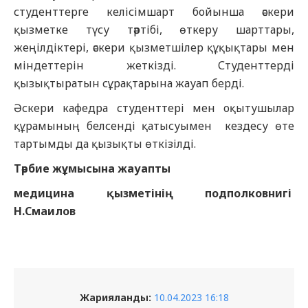
студенттерге келісімшарт бойынша әскери
қызметке түсу тәртібі, өткеру шарттары,
жеңілдіктері, әскери қызметшілер құқықтары мен
міндеттерін жеткізді. Студенттерді
қызықтыратын сұрақтарына жауап берді.
Әскери кафедра студенттері мен оқытушылар
құрамының белсенді қатысуымен кездесу өте
тартымды да қызықты өткізілді.
Тәрбие жұмысына жауапты
медицина қызметінің подполковнигі
Н.Смаилов
Жарияланды:
10.04.2023 16:18