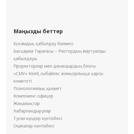
Маңызды беттер
Қоғамдық қабылдау бөлмесі
Басқарма Төрағасы – Ректордың виртуалды
қабылдауы
Проректорлар мен декандардың блогы
«СМУ» КеАҚ сыбайлас жемқорлыққа қарсы
комитеті
Психологиялық қызмет
Комплаенс-офицер
Жаңалықтар
Хабарландырулар
Туған күндер күнтізбесі
Оқиғалар күнтізбесі