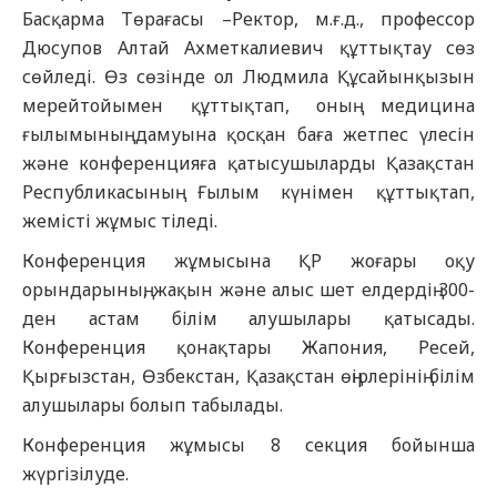
Басқарма Төрағасы –Ректор, м.ғ.д., профессор
Дюсупов Алтай Ахметкалиевич құттықтау сөз
сөйледі. Өз сөзінде ол Людмила Құсайынқызын
мерейтойымен құттықтап, оның медицина
ғылымының дамуына қосқан баға жетпес үлесін
және конференцияға қатысушыларды Қазақстан
Республикасының Ғылым күнімен құттықтап,
жемісті жұмыс тіледі.
Конференция жұмысына ҚР жоғары оқу
орындарының, жақын және алыс шет елдердің 300-
ден астам білім алушылары қатысады.
Конференция қонақтары Жапония, Ресей,
Қырғызстан, Өзбекстан, Қазақстан өңірлерінің білім
алушылары болып табылады.
Конференция жұмысы 8 секция бойынша
жүргізілуде.