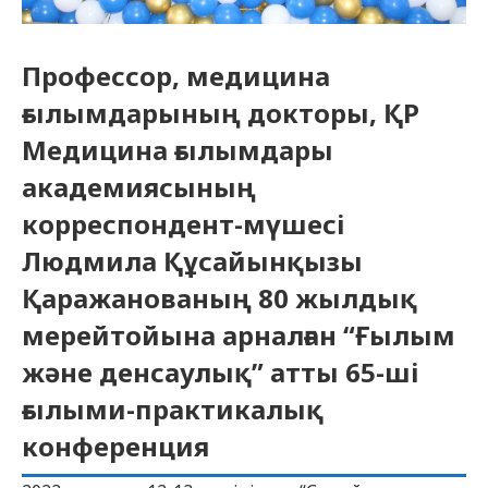
Профессор, медицина
ғылымдарының докторы, ҚР
Медицина ғылымдары
академиясының
корреспондент-мүшесі
Людмила Құсайынқызы
Қаражанованың 80 жылдық
мерейтойына арналған “Ғылым
және денсаулық” атты 65-ші
ғылыми-практикалық
конференция