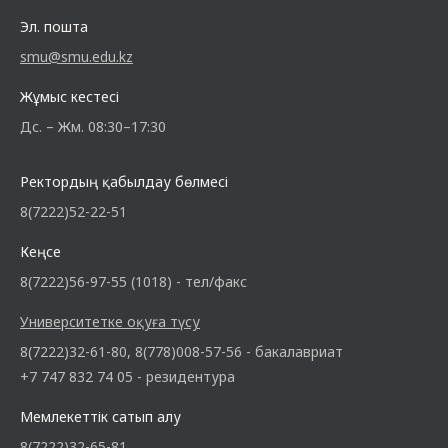
Эл. пошта
smu@smu.edu.kz
Жұмыс кестесі
Дс. – Жм. 08:30–17:30
Ректордың қабылдау бөлмесі
8(7222)52-22-51
Кеңсе
8(7222)56-97-55 (1018) - тел/факс
Университетке оқуға түсу
8(7222)32-61-80, 8(778)008-57-56 - бакалавриат
+7 747 832 74 05 - резидентура
Мемлекеттік сатып алу
8(7222)32-65-81