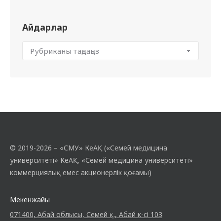
Айдарлар
© 2019-2026 – «СМУ» КеАҚ («Семей медицина
университеті» КеАҚ, «Семей медицина университеті»
коммерциялық емес акционерлік қоғамы)
Мекенжайы
071400, Абай облысы, Семей қ., Абай к-сі 103