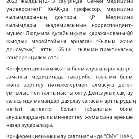
2023 жылдың 12-13 сәуірінде “Семей медицина
университеті” КеАҚ-да профессор, медицина
ғылымдарының докторы, ҚР Медицина
ғылымдары академиясының корреспондент-
мүшесі Людмила Құсайынқызы Қаражанованың 80
жылдық мерейтойына арналған “Ғылым және
денсаулық” атты 65-ші ғылыми-практикалық
конференциясы өтті.
Конференцияның мақсаты білім алушыларға қазіргі
заманғы медицинада тәжірибе, ғылыми білім
және зерттеу нәтижелерімен алмасуға деген
ұмтылыс пен талпынысты ояту. Денсаулық сақтау
саласында мамандар даярлау сапасын арттырудың
негізгі аспектісі болып табылатын білім
алушылардың ғылыми-зерттеу жұмысына ерекше
назар аударылады.
Конференцияның ашылу салтанатында “СМУ” КеАҚ