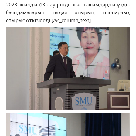
2023 жылдың 13 сәуірінде жас ғалымдардың үздік
баяндамаларын тыңдай отырып, пленарлық
отырыс өткізіледі.[/vc_column_text]