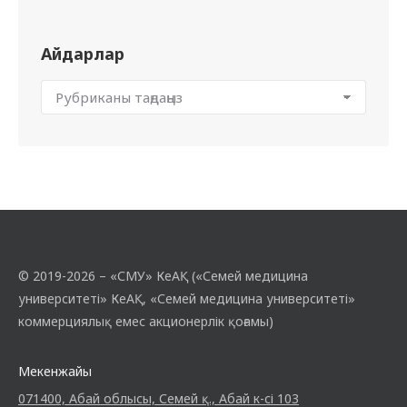
Айдарлар
© 2019-2026 – «СМУ» КеАҚ («Семей медицина
университеті» КеАҚ, «Семей медицина университеті»
коммерциялық емес акционерлік қоғамы)
Мекенжайы
071400, Абай облысы, Семей қ., Абай к-сі 103