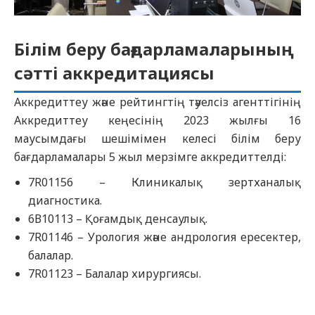
Білім беру бағдарламаларының
сәтті аккредитациясы
Аккредиттеу және рейтингтің тәуелсіз агенттігінің
Аккредиттеу кеңесінің 2023 жылғы 16
маусымдағы шешімімен келесі білім беру
бағдарламалары 5 жыл мерзімге аккредиттелді:
7R01156 – Клиникалық зертханалық
диагностика.
6В10113 – Қоғамдық денсаулық.
7R01146 – Урология және андрология ересектер,
балалар.
7R01123 – Балалар хирургиясы.