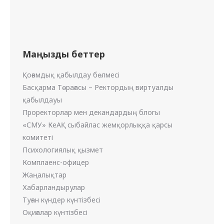
Маңызды беттер
Қоғамдық қабылдау бөлмесі
Басқарма Төрағасы – Ректордың виртуалды
қабылдауы
Проректорлар мен декандардың блогы
«СМУ» КеАҚ сыбайлас жемқорлыққа қарсы
комитеті
Психологиялық қызмет
Комплаенс-офицер
Жаңалықтар
Хабарландырулар
Туған күндер күнтізбесі
Оқиғалар күнтізбесі