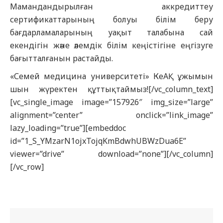
Мамандандырылған аккредиттеу
сертификаттарының болуы білім беру
бағдарламаларының уақыт талабына сай
екендігін және әлемдік білім кеңістігіне еңгізуге
бағытталғанын растайды.
«Семей медицина университеті» КеАҚ ұжымын
шын жүректен құттықтаймыз![/vc_column_text]
[vc_single_image image=”157926″ img_size=”large”
alignment=”center” onclick=”link_image”
lazy_loading=”true”][embeddoc
id=”1_S_YMzarN1ojxTojqKmBdwhUBWzDua6E”
viewer=”drive” download=”none”][/vc_column]
[/vc_row]