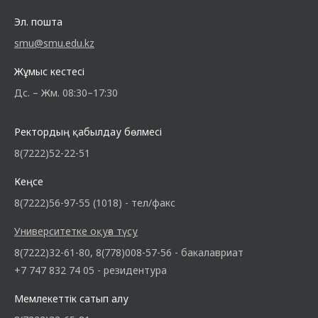
Эл. пошта
smu@smu.edu.kz
Жұмыс кестесі
Дс. – Жм. 08:30–17:30
Ректордың қабылдау бөлмесі
8(7222)52-22-51
Кеңсе
8(7222)56-97-55 (1018) - тел/факс
Университетке оқуға түсу
8(7222)32-61-80, 8(778)008-57-56 - бакалавриат
+7 747 832 74 05 - резидентура
Мемлекеттік сатып алу