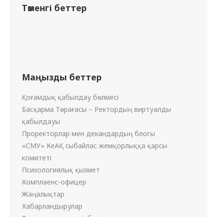
Төменгі беттер
Маңызды беттер
Қоғамдық қабылдау бөлмесі
Басқарма Төрағасы – Ректордың виртуалды
қабылдауы
Проректорлар мен декандардың блогы
«СМУ» КеАҚ сыбайлас жемқорлыққа қарсы
комитеті
Психологиялық қызмет
Комплаенс-офицер
Жаңалықтар
Хабарландырулар