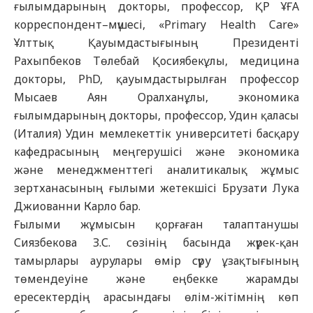
ғылымдарының докторы, профессор, ҚР ҰҒА
корреспондент–мүшесі, «Primary Health Care»
Ұлттық Қауымдастығының Президенті
Рахыпбеков Төлебай Қосиябекұлы, медицина
докторы, PhD, қауымдастырылған профессор
Мысаев Аян Оралханұлы, экономика
ғылымдарының докторы, профессор, Удин қаласы
(Италия) Удин мемлекеттік университеті басқару
кафедрасының меңгерушісі және экономика
және менеджменттегі аналитикалық жұмыс
зертханасының ғылыми жетекшісі Брузати Лука
Джиованни Карло бар.
Ғылыми жұмысын қорғаған талаптанушы
Сиязбекова З.С. сөзінің басында жүрек-қан
тамырлары аурулары өмір сүру ұзақтығының
төмендеуіне және еңбекке жарамды
ересектердің арасындағы өлім-жітімнің көп