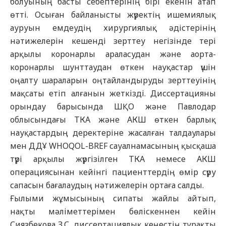
болуының басты себептерінің бірі екенін атап
өтті. Осыған байланысты жүректің ишемиялық
ауруын емдеудің хирургиялық әдістерінің
нәтижелерін кешенді зерттеу негізінде тері
арқылы коронарлы араласудан және аорта-
коронарлы шунттаудан өткен науқастар үшін
оңалту шараларын оңтайландыруды зерттеуінің
мақсаты етіп алғанын жеткізді. Диссертацияны
орындау барысында ШҚО және Павлодар
облысындағы ТКА және АКШ өткен барлық
науқастардың деректеріне жасалған талдаулары
мен ДДҰ WHOQOL-BREF сауалнамасының қысқаша
түрі арқылы жүргізілген ТКА немесе АКШ
операциясынан кейінгі пациенттердің өмір сүру
сапасын бағалаудың нәтижелерін ортаға салды.
Ғылыми жұмысының сипаты жайлы айтып,
нақты мәліметтерімен бөліскеннен кейін
Сиязбекова З.С. диссертациялық кеңестің тұрақты