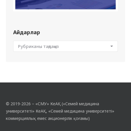
Айдарлар
© 2019-2026 – «СМУ» КеАҚ («Семей медицина
университеті» КеАҚ, «Семей медицина университеті»
коммерциялық емес акционерлік қоғамы)