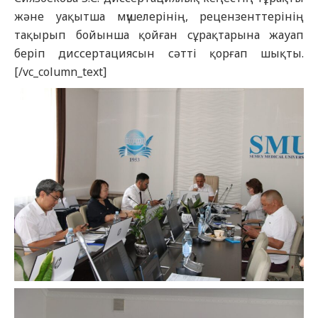
және уақытша мүшелерінің, рецензенттерінің
тақырып бойынша қойған сұрақтарына жауап
беріп диссертациясын сәтті қорғап шықты.
[/vc_column_text]