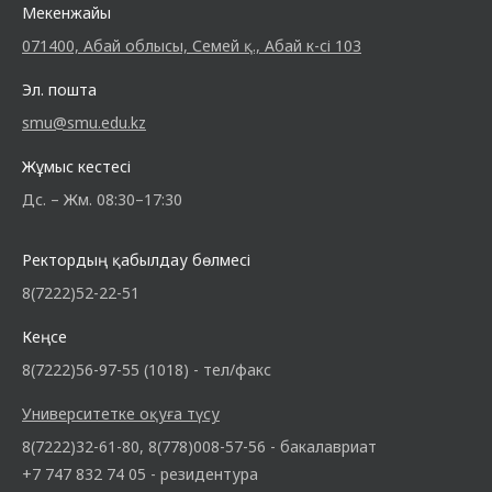
Мекенжайы
071400, Абай облысы, Семей қ., Абай к-сі 103
Эл. пошта
smu@smu.edu.kz
Жұмыс кестесі
Дс. – Жм. 08:30–17:30
Ректордың қабылдау бөлмесі
8(7222)52-22-51
Кеңсе
8(7222)56-97-55 (1018) - тел/факс
Университетке оқуға түсу
8(7222)32-61-80, 8(778)008-57-56 - бакалавриат
+7 747 832 74 05 - резидентура