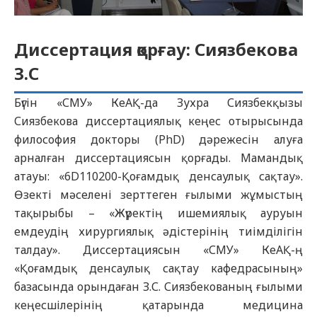
Диссертация қорғау: Сиязбекова
З.С
Бүгін «СМУ» КеАҚ-да Зухра Сиязбекқызы
Сиязбекова диссертациялық кеңес отырысында
философия докторы (PhD) дәрежесін алуға
арналған диссертациясын қорғады. Мамандық
атауы: «6D110200-Қоғамдық денсаулық сақтау».
Өзекті мәселені зерттеген ғылыми жұмыстың
тақырыбы – «Жүректің ишемиялық ауруын
емдеудің хирургиялық әдістерінің тиімділігін
талдау». Диссертациясын «СМУ» КеАҚ-ң
«Қоғамдық денсаулық сақтау кафедрасының»
базасында орындаған З.С. Сиязбекованың ғылыми
кеңесшілерінің қатарында медицина