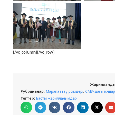
[/vc_column][/vc_row]
Жарияланды
,
Рубрикалар:
Марапаттау рәсімдері
СМУ-дағы іс-ша
Тегтер:
Басты жарияланымдар