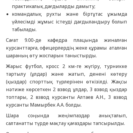
практикалық дағдыларды дамыту;
командалық рухты және біртұтас ұжымда
үйлесімді жұмыс істеуді дағдыландыру болып
табылады.
Сағат 9.00-де кафедра плацында жиналған
курсанттарға, офицерлердің жеке құрамы аталған
шараның өту жоспарын таныстырды.
Жарыс футбол, кросс 2 км-ге жүгіру, турникке
тартылу (ұлдар) және жатып, денені көтеру
(қыздар) спорттық түрлерінен өткізілді. Жақсы
нәтиже көрсеткен 2 взвод ұлдар, 3 взвод қыздар
топтары, 2 взвод курсанты Алтаев А.Н., 3 взвод
курсанты Мамырбек А.А. болды.
Шара соңында жеңімпаздар анықталып,
салтанатты түрде мақтау қағаздары тапсырылды.