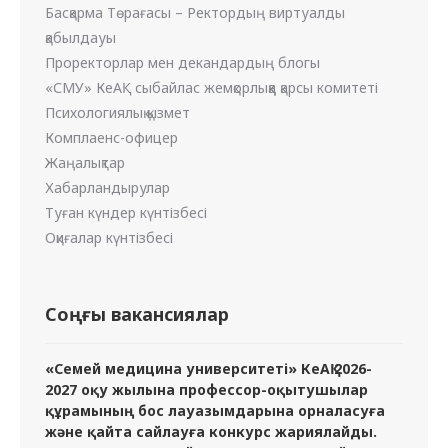
Басқарма Төрағасы – Ректордың виртуалды
қабылдауы
Проректорлар мен декандардың блогы
«СМУ» КеАҚ сыбайлас жемқорлыққа қарсы комитеті
Психологиялық қызмет
Комплаенс-офицер
Жаңалықтар
Хабарландырулар
Туған күндер күнтізбесі
Оқиғалар күнтізбесі
Соңғы вакансиялар
«Семей медицина университеті» КеАҚ 2026-
2027 оқу жылына профессор-оқытушылар
құрамының бос лауазымдарына орналасуға
және қайта сайлауға конкурс жариялайды.