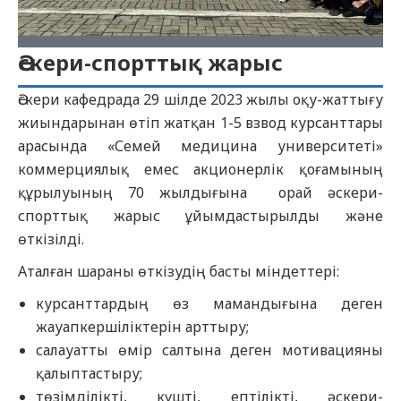
Әскери-спорттық жарыс
Әскери кафедрада 29 шілде 2023 жылы оқу-жаттығу
жиындарынан өтіп жатқан 1-5 взвод курсанттары
арасында «Семей медицина университеті»
коммерциялық емес акционерлік қоғамының
құрылуының 70 жылдығына орай әскери-
спорттық жарыс ұйымдастырылды және
өткізілді.
Аталған шараны өткізудің басты міндеттері:
курсанттардың өз мамандығына деген
жауапкершіліктерін арттыру;
салауатты өмір салтына деген мотивацияны
қалыптастыру;
төзімділікті, күшті, ептілікті, әскери-