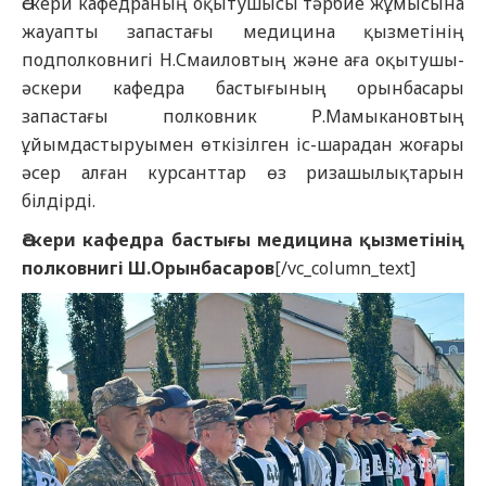
Әскери кафедраның оқытушысы тәрбие жұмысына
жауапты запастағы медицина қызметінің
подполковнигі Н.Смаиловтың және аға оқытушы-
әскери кафедра бастығының орынбасары
запастағы полковник Р.Мамыкановтың
ұйымдастыруымен өткізілген іс-шарадан жоғары
әсер алған курсанттар өз ризашылықтарын
білдірді.
Әскери кафедра бастығы
медицина қызметінің
полковнигі Ш.Орынбасаров
[/vc_column_text]