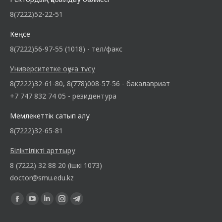
8(7222)52-22-51
Кеңсе
8(7222)56-97-55 (1018) - тел/факс
Университетке оқуға түсу
8(7222)32-61-80, 8(778)008-57-56 - бакалавриат
+7 747 832 74 05 - резидентура
Мемлекеттік сатып алу
8(7222)32-65-81
Біліктілікті арттыру
8 (7222) 32 88 20 (ішкі 1073)
doctor@smu.edu.kz
Find us on: