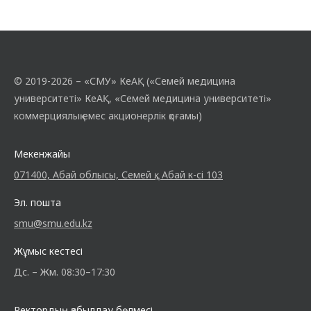
© 2019-2026 – «СМУ» КеАҚ («Семей медицина
университеті» КеАҚ, «Семей медицина университеті»
коммерциялық емес акционерлік қоғамы)
Мекенжайы
071400, Абай облысы, Семей қ., Абай к-сі 103
Эл. пошта
smu@smu.edu.kz
Жұмыс кестесі
Дс. – Жм. 08:30–17:30
Ректордың қабылдау бөлмесі