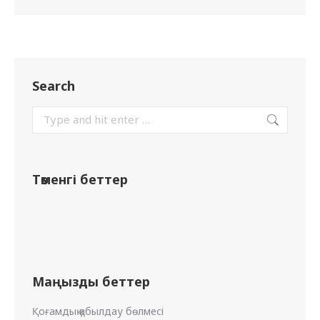
Search
Төменгі беттер
Маңызды беттер
Қоғамдық қабылдау бөлмесі