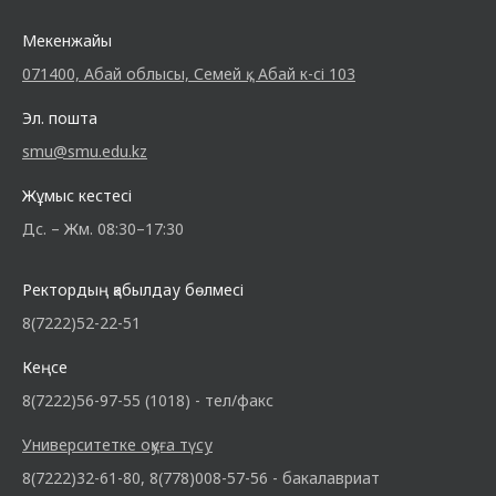
Мекенжайы
071400, Абай облысы, Семей қ., Абай к-сі 103
Эл. пошта
smu@smu.edu.kz
Жұмыс кестесі
Дс. – Жм. 08:30–17:30
Ректордың қабылдау бөлмесі
8(7222)52-22-51
Кеңсе
8(7222)56-97-55 (1018) - тел/факс
Университетке оқуға түсу
8(7222)32-61-80, 8(778)008-57-56 - бакалавриат