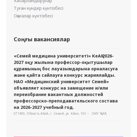
Хабарландырулар
Туған күндер күнтізбесі
Оқиғалар күнтізбесі
Соңғы вакансиялар
«Семей медицина университеті» КеАҚ 2026-
2027 оқу жылына профессор-оқытушылар
құрамының бос лауазымдарына орналасуға
және қайта сайлауға конкурс жариялайды.
НАО «Медицинский университет Семей»
объявляет конкурс на замещение и/или
переизбрание вакантных должностей
профессорско-преподавательского состава
на 2026-2027 учебный год.
071400, Область Абай, г. Семей, ул. Абая, 103
СМУ "ҚеАҚ"