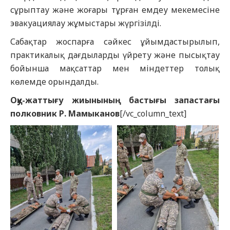
сұрыптау және жоғары тұрған емдеу мекемесіне
эвакуациялау жұмыстары жүргізілді.
Сабақтар жоспарға сәйкес ұйымдастырылып,
практикалық дағдыларды үйрету және пысықтау
бойынша мақсаттар мен міндеттер толық
көлемде орындалды.
Оқу
-жаттығу
жиынының бастығы
запастағы
полковник
Р. Мамыканов
[/vc_column_text]