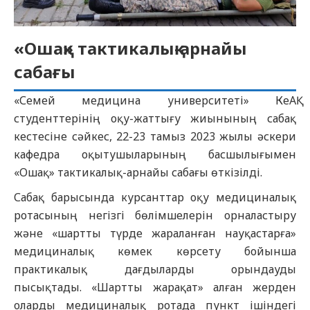
«Ошақ» тактикалық-арнайы
сабағы
«Семей медицина университеті» КеАҚ
студенттерінің оқу-жаттығу жиынының сабақ
кестесіне сәйкес, 22-23 тамыз 2023 жылы әскери
кафедра оқытушыларының басшылығымен
«Ошақ» тактикалық-арнайы сабағы өткізілді.
Сабақ барысында курсанттар оқу медициналық
ротасының негізгі бөлімшелерін орналастыру
және «шартты түрде жараланған науқастарға»
медициналық көмек көрсету бойынша
практикалық дағдыларды орындауды
пысықтады. «Шартты жарақат» алған жерден
оларды медициналық ротада пункт ішіндегі