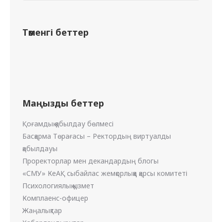
Төменгі беттер
Маңызды беттер
Қоғамдық қабылдау бөлмесі
Басқарма Төрағасы – Ректордың виртуалды
қабылдауы
Проректорлар мен декандардың блогы
«СМУ» КеАҚ сыбайлас жемқорлыққа қарсы комитеті
Психологиялық қызмет
Комплаенс-офицер
Жаңалықтар