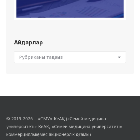
Айдарлар
© 2019-2026 – «СМУ» КеАҚ («Семей медицина
университеті» КеАҚ, «Семей медицина университеті»
коммерциялық емес акционерлік қоғамы)