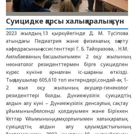
Cуицидке қарсы халықаралық күн
2023 жылдың 13 қыркүйегінде Д. М. Түсіпова
атындағы Педиатрия және физикалық оңалту
кафедрасының ассистенттері Г. Б. Тайоразова, . Н.М.
Аильбаеваның басшылығымен 2 оқу жылының
неонатолог резиденттермен бірге суицидпен
күрес күніне арналған іс-шараны өткізді.
Тыңдаушылар 605,610 топ интерндері,сондай-ақ 1-
2 жыл оқу жылының акушер-гинеколог
резиденттері болды. Дүниежүзілік суицидтің
алдын алу күні – Дүниежүзілік денсаулық сақтау
ұйымының белсенді қолдауымен және Біріккен
Ұлттар Ұйымының қамқорлығымен халықаралық
суицидтің алдын алу қауымдастығының