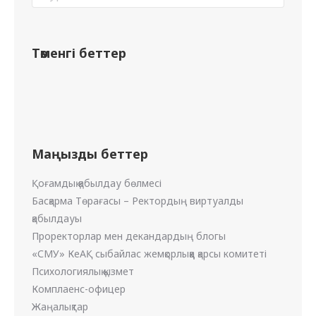
Төменгі беттер
Маңызды беттер
Қоғамдық қабылдау бөлмесі
Басқарма Төрағасы – Ректордың виртуалды
қабылдауы
Проректорлар мен декандардың блогы
«СМУ» КеАҚ сыбайлас жемқорлыққа қарсы комитеті
Психологиялық қызмет
Комплаенс-офицер
Жаңалықтар