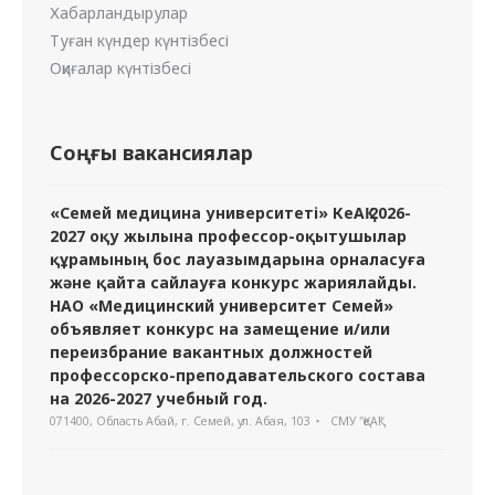
Хабарландырулар
Туған күндер күнтізбесі
Оқиғалар күнтізбесі
Соңғы вакансиялар
«Семей медицина университеті» КеАҚ 2026-
2027 оқу жылына профессор-оқытушылар
құрамының бос лауазымдарына орналасуға
және қайта сайлауға конкурс жариялайды.
НАО «Медицинский университет Семей»
объявляет конкурс на замещение и/или
переизбрание вакантных должностей
профессорско-преподавательского состава
на 2026-2027 учебный год.
071400, Область Абай, г. Семей, ул. Абая, 103
СМУ "ҚеАҚ"