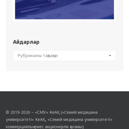
Айдарлар
© 2019-2026 – «СМУ» КеАҚ («Семей медицина
университеті» КеАҚ, «Семей медицина университеті»
коммерциялық емес акционерлік қоғамы)