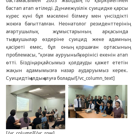
бастамасымен 2003 жылдың 10 қыркүйегінен
бастап атап өтіледі. Дүниежүзілік суицидке қарсы
күрес күні бұл мәселені білмеу мен үнсіздікті
жоюға бағытталған. Неонатолог резиденттерінің
ағартушылық жұмыстарының арқасында
тыңдаушылар өздеріне суицид жеке адамның
қасіреті емес, бұл оның қоршаған ортасының
проблемасы, “қоғам ауруының”көрінісі екенін атап
өтті. Біздің әрқайсымыз қолдауды қажет ететін
жақын адамымызға назар аударуымыз керек..
Суицидтің алдың алуға болады![/vc_column_text]
[/vc_column][/vc_row]