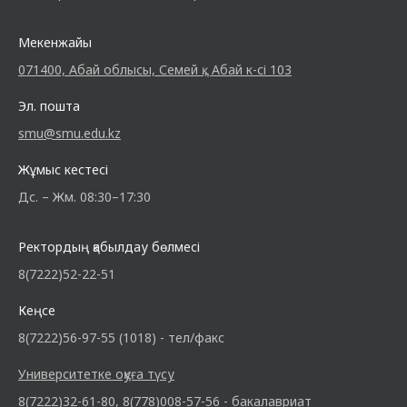
Мекенжайы
071400, Абай облысы, Семей қ., Абай к-сі 103
Эл. пошта
smu@smu.edu.kz
Жұмыс кестесі
Дс. – Жм. 08:30–17:30
Ректордың қабылдау бөлмесі
8(7222)52-22-51
Кеңсе
8(7222)56-97-55 (1018) - тел/факс
Университетке оқуға түсу
8(7222)32-61-80, 8(778)008-57-56 - бакалавриат