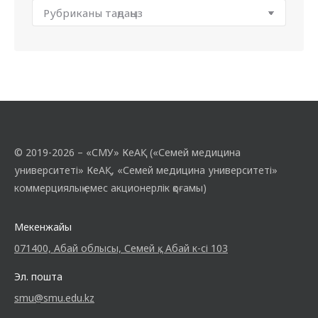
© 2019-2026 – «СМУ» КеАҚ («Семей медицина
университеті» КеАҚ, «Семей медицина университеті»
коммерциялық емес акционерлік қоғамы)
Мекенжайы
071400, Абай облысы, Семей қ., Абай к-сі 103
Эл. пошта
smu@smu.edu.kz