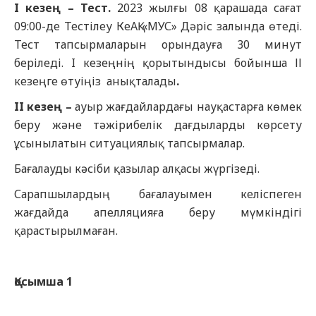
I
кезең – Тест.
2023 жылғы 08 қарашада сағат
09:00-де Тестілеу КеАҚ «МУС» Дәріс залында өтеді.
Тест тапсырмаларын орындауға 30 минут
беріледі. I кезеңнің қорытындысы бойынша ІІ
кезеңге өтуіңіз анықталады
.
II
кезең –
ауыр жағдайлардағы науқастарға көмек
беру және тәжірибелік дағдыларды көрсету
ұсынылатын ситуациялық тапсырмалар.
Бағалауды кәсіби қазылар алқасы жүргізеді.
Сарапшылардың бағалауымен келіспеген
жағдайда апелляцияға беру мүмкіндігі
қарастырылмаған.
Қосымша 1