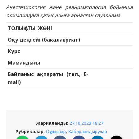
Анестезиология және реаниматология бойынша
олимпиадаға қатысушыға арналған сауалнама
ТОЛЫҚ
АТЫ
ЖӨНІ
Оқу
деңгейі
(
бакалавриат
)
Курс
Мамандығы
Байланыс ақпараты (тел., E-
mail)
Жарияланды:
27.10.2023 18:27
,
Рубрикалар:
Оқушылар
Хабарландырулар