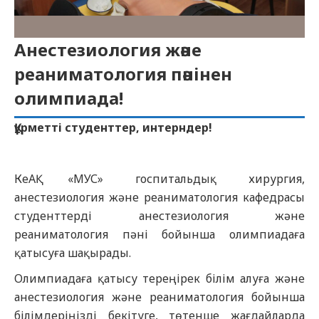
Анестезиология және
реаниматология пәнінен
олимпиада!
Құрметті студенттер, интерндер!
КеАҚ «МУС» госпитальдық хирургия,
анестезиология және реаниматология кафедрасы
студенттерді анестезиология және
реаниматология пәні бойынша олимпиадаға
қатысуға шақырады.
Олимпиадаға қатысу тереңірек білім алуға және
анестезиология және реаниматология бойынша
білімдеріңізді бекітуге, төтенше жағдайларда