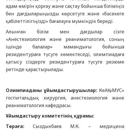
адам өмірін қорғау және сақтау бойынша біліміңіз
бен дағдыларыңызды көрсетуге және «бәсекеге
қабілеттілігіңізді» бағалауға мүмкіндік береді.
Алынған білім мен дағдылар сізге
«Анестезиология және реаниматология, соның
ішінде балалар» мамандығы бойынша
резидентураға түсуге көмектеседі, олимпиадаға
қатысу сіздерге резидентураға түсуге резюме
ретінде қарастырылады.
Олимпиаданы ұйымдастырушылар:
КеАҚ «МУС»
госпитальдық хирургия, анестезиология және
реаниматология кафедрасы.
Ұйымдастыру комитетінің құрамы:
Төраға:
Сыздыкбаев М.К. – медицина