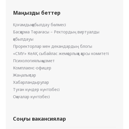
Маңызды беттер
Қоғамдық қабылдау бөлмесі
Басқарма Төрағасы – Ректордың виртуалды
қабылдауы
Проректорлар мен декандардың блогы
«СМУ» КеАҚ сыбайлас жемқорлыққа қарсы комитеті
Психологиялық қызмет
Комплаенс-офицер
Жаңалықтар
Хабарландырулар
Туған күндер күнтізбесі
Оқиғалар күнтізбесі
Соңғы вакансиялар