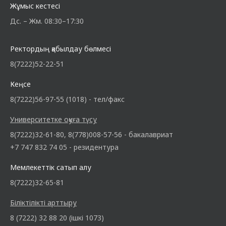
Жұмыс кестесі
Дс. – Жм. 08:30–17:30
Ректордың қабылдау бөлмесі
8(7222)52-22-51
Кеңсе
8(7222)56-97-55 (1018) - тел/факс
Университетке оқуға түсу
8(7222)32-61-80, 8(778)008-57-56 - бакалавриат
+7 747 832 74 05 - резидентура
Мемлекеттік сатып алу
8(7222)32-65-81
Біліктілікті арттыру
8 (7222) 32 88 20 (ішкі 1073)