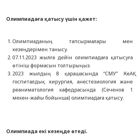
Олимпиадаға қатысу үшін
қажет
:
Олимпиаданың тапсырмалары мен
кезеңдерімен танысу.
07.11.2023 жылға дейін олимпиадаға қатысуға
өтініш формасын толтырыңыз.
2023 жылдың 8 қарашасында “СМУ” КеАҚ
госпиталдық хирургия, анестезиология және
реаниматология кафедрасында (Сеченов 1
мекен-жайы бойынша) олимпиадаға қатысу.
Олимпиада екі кезеңде өтеді.