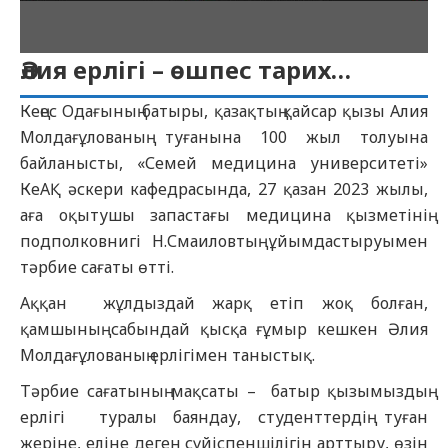
Әлия ерлігі – өшпес тарих…
Кеңес Одағының батыры, қазақтың қайсар қызы Алия
Молдағұлованың туғанына 100 жыл толуына
байланысты, «Семей медицина университеті»
КеАҚ әскери кафедрасында, 27 қазан 2023 жылы,
аға оқытушы запастағы медицина қызметінің
подполковнигі Н.Смаиловтың ұйымдастыруымен
тәрбие сағаты өтті.
Аққан жұлдыздай жарқ етіп жоқ болған,
қамшының сабындай қысқа ғұмыр кешкен Әлия
Молдағұлованың ерлігімен таныстық.
Тәрбие сағатының мақсаты – батыр қызымыздың
ерлігі туралы баяндау, студенттердің туған
жеріне, еліне деген сүйіспеншілігін арттыру, өзін