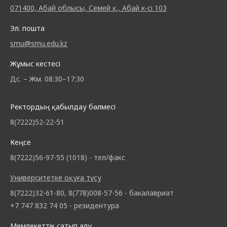
071400, Абай облысы, Семей қ., Абай к-сі 103
Эл. пошта
smu@smu.edu.kz
Жұмыс кестесі
Дс. – Жм. 08:30–17:30
Ректордың қабылдау бөлмесі
8(7222)52-22-51
Кеңсе
8(7222)56-97-55 (1018) - тел/факс
Университетке оқуға түсу
8(7222)32-61-80, 8(778)008-57-56 - бакалавриат
+7 747 832 74 05 - резидентура
Мемлекеттік сатып алу