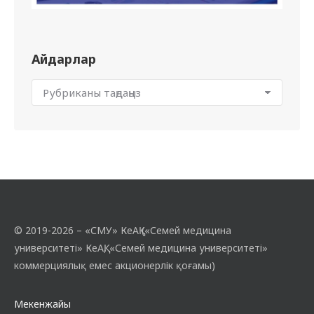
Айдарлар
© 2019-2026 – «СМУ» КеАҚ («Семей медицина
университеті» КеАҚ, «Семей медицина университеті»
коммерциялық емес акционерлік қоғамы)
Мекенжайы