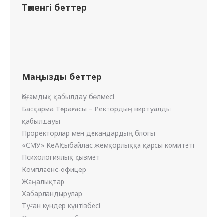
Төменгі беттер
Маңызды беттер
Қоғамдық қабылдау бөлмесі
Басқарма Төрағасы – Ректордың виртуалды
қабылдауы
Проректорлар мен декандардың блогы
«СМУ» КеАҚ сыбайлас жемқорлыққа қарсы комитеті
Психологиялық қызмет
Комплаенс-офицер
Жаңалықтар
Хабарландырулар
Туған күндер күнтізбесі