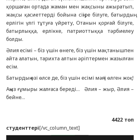
қоршаған ортада жаман мен жақсыны ажыратып,
жақсы қасиеттерді бойына сіңіре білуге, батырдың
ерлігін үлгі тұтуға үйрету, Отанын қорғай білуге,
батырлыққа, ерлікке, патриоттыққа тәрбиелеу
болды.
Әлия есімі – біз үшін өнеге, біз үшін мақтанышпен
айта алатын, тарихта алтын әріптермен жазылған
есім.
Батырдың өзі өлсе де, біз үшін есімі мәңгі өлген жоқ!
Аңыз ғұмыры жалғаса береді… Әлия – жыр, Әлия –
бейне…
4422 топ
студенттері
[/vc_column_text]